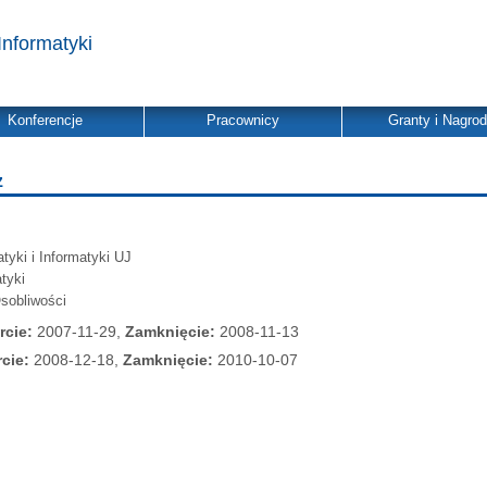
Informatyki
Konferencje
Pracownicy
Granty i Nagro
z
yki i Informatyki UJ
tyki
Osobliwości
rcie:
2007-11-29,
Zamknięcie:
2008-11-13
cie:
2008-12-18,
Zamknięcie:
2010-10-07