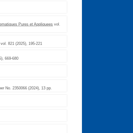
ematiques Pures et Appliquees
vol.
vol. 821 (2025), 195-221
5), 669-680
per No. 2350066 (2024), 13 pp.