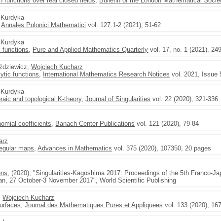
functions over real closed fields
,
Bulletin of the London Mathematical Socie
f Kurdyka
,
Annales Polonici Mathematici
vol. 127.1-2 (2021), 51-62
f Kurdyka
l functions
,
Pure and Applied Mathematics Quarterly
vol. 17, no. 1 (2021), 24
ździewicz,
Wojciech Kucharz
lytic functions
,
International Mathematics Research Notices
vol. 2021, Issue 
f Kurdyka
raic and topological K-theory
,
Journal of Singularities
vol. 22 (2020), 321-336
nomial coefficients
,
Banach Center Publications
vol. 121 (2020), 79-84
arz
regular maps
,
Advances in Mathematics
vol. 375 (2020), 107350, 20 pages
ons
, (2020), "Singularities-Kagoshima 2017: Proceedings of the 5th Franco
an, 27 October-3 November 2017", World Scientific Publishing
,
Wojciech Kucharz
surfaces
,
Journal des Mathematiques Pures et Appliquees
vol. 133 (2020), 16