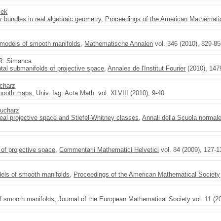
sek
r bundles in real algebraic geometry
,
Proceedings of the American Mathemati
 models of smooth manifolds
,
Mathematische Annalen
vol. 346 (2010), 829-8
 R. Simanca
al submanifolds of projective space
,
Annales de l'Institut Fourier
(2010), 147
charz
smooth maps
, Univ. Iag. Acta Math. vol. XLVIII (2010), 9-40
Kucharz
eal projective space and Stiefel-Whitney classes
,
Annali della Scuola normale
of projective space
,
Commentarii Mathematici Helvetici
vol. 84 (2009), 127-1
dels of smooth manifolds
,
Proceedings of the American Mathematical Society
of smooth manifolds
,
Journal of the European Mathematical Society
vol. 11 (2