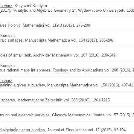
Kucharz
, Krzysztof Kurdyka
 (2017), "Analytic and Algebraic Geometry 2", Wydawnictwo Uniwersytetu Łód
ales Polonici Mathematici
vol. 119.3 (2017), 275-289
f Kurdyka
braic surfaces
,
Manuscripta Mathematica
vol. 154 (2017), 285-296
ndles of small rank
,
Archiv der Mathematik
vol. 107 (2016), 239-249
f Kurdyka
us rational maps int spheres
,
Topology and its Applications
vol. 208 (2016), 
Kucharz
aining a given subvariety
,
Manuscripta Mathematica
vol. 150 (2016), 407-41
o spheres
,
Mathematische Zeitschrift
vol. 283 (2016), 1201-1215
s on real algebraic varieties
,
Glasgow Mathematical Journal
vol. 57 (2015), 
d-algebraic vector bundles
, Journal of Singularities vol. 12 (2015), 92-104