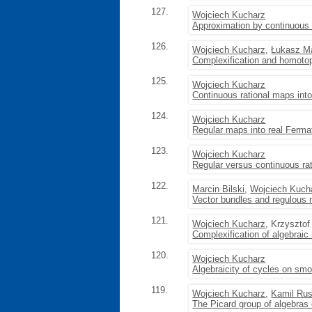
127.
Wojciech Kucharz
Approximation by continuous 
126.
Wojciech Kucharz
,
Łukasz Ma
Complexification and homoto
125.
Wojciech Kucharz
Continuous rational maps into
124.
Wojciech Kucharz
Regular maps into real Fermat
123.
Wojciech Kucharz
Regular versus continuous ra
122.
Marcin Bilski
,
Wojciech Kuch
Vector bundles and regulous
121.
Wojciech Kucharz
, Krzyszto
Complexification of algebrai
120.
Wojciech Kucharz
Algebraicity of cycles on sm
119.
Wojciech Kucharz
,
Kamil Ru
The Picard group of algebras 