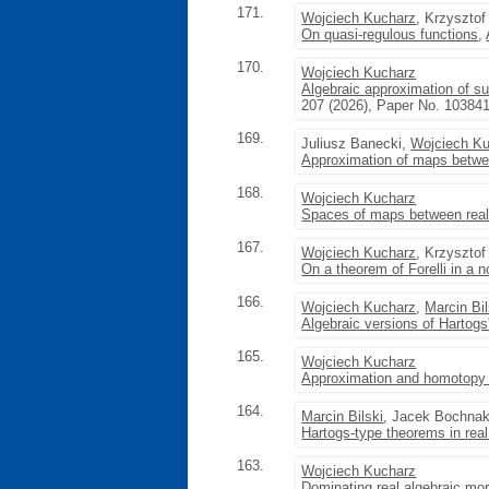
171.
Wojciech Kucharz
, Krzyszto
On quasi-regulous functions
,
170.
Wojciech Kucharz
Algebraic approximation of s
207 (2026), Paper No. 10384
169.
Juliusz Banecki,
Wojciech K
Approximation of maps betwee
168.
Wojciech Kucharz
Spaces of maps between real 
167.
Wojciech Kucharz
, Krzyszto
On a theorem of Forelli in a n
166.
Wojciech Kucharz
,
Marcin Bil
Algebraic versions of Hartogs
165.
Wojciech Kucharz
Approximation and homotopy 
164.
Marcin Bilski
, Jacek Bochna
Hartogs-type theorems in real
163.
Wojciech Kucharz
Dominating real algebraic mo