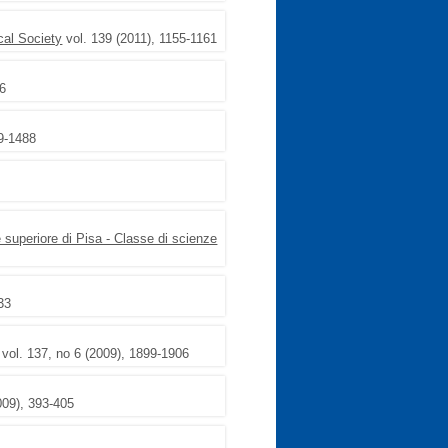
cal Society
vol. 139 (2011), 1155-1161
56
9-1488
 superiore di Pisa - Classe di scienze
33
vol. 137, no 6 (2009), 1899-1906
009), 393-405