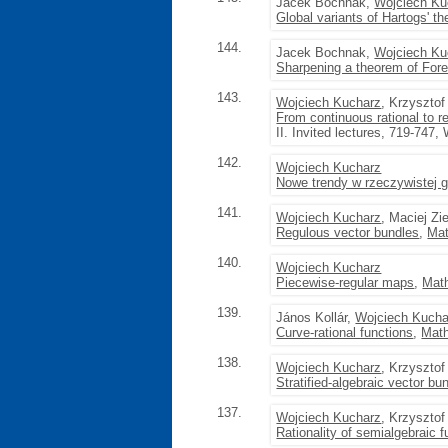
Jacek Bochnak,
Wojciech Ku
Global variants of Hartogs' t
144.
Jacek Bochnak,
Wojciech Ku
Sharpening a theorem of Forel
143.
Wojciech Kucharz
, Krzyszto
From continuous rational to r
II. Invited lectures, 719-747
142.
Wojciech Kucharz
Nowe trendy w rzeczywistej g
141.
Wojciech Kucharz
, Maciej Zie
Regulous vector bundles
,
Mat
140.
Wojciech Kucharz
Piecewise-regular maps
,
Mat
139.
János Kollár,
Wojciech Kucha
Curve-rational functions
,
Math
138.
Wojciech Kucharz
, Krzyszto
Stratified-algebraic vector bu
137.
Wojciech Kucharz
, Krzyszto
Rationality of semialgebraic f