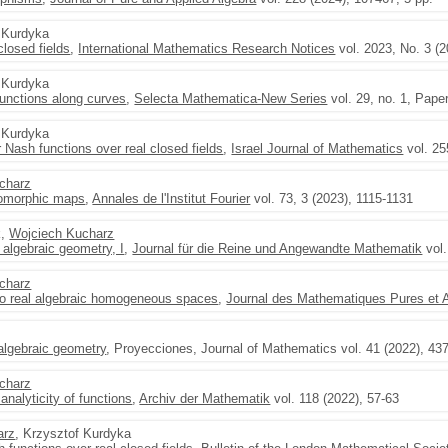
f Kurdyka
closed fields
,
International Mathematics Research Notices
vol. 2023, No. 3 (
f Kurdyka
functions along curves
,
Selecta Mathematica-New Series
vol. 29, no. 1, Pape
f Kurdyka
Nash functions over real closed fields
,
Israel Journal of Mathematics
vol. 25
charz
lomorphic maps
,
Annales de l'Institut Fourier
vol. 73, 3 (2023), 1115-1131
k,
Wojciech Kucharz
 algebraic geometry, I
,
Journal für die Reine und Angewandte Mathematik
vol.
charz
to real algebraic homogeneous spaces
,
Journal des Mathematiques Pures et 
algebraic geometry
, Proyecciones, Journal of Mathematics vol. 41 (2022), 43
charz
analyticity of functions
,
Archiv der Mathematik
vol. 118 (2022), 57-63
arz
, Krzysztof Kurdyka