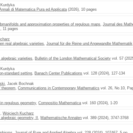
f Kurdyka
Annali di Matematica Pura ed Applicata
(2026), 10 pages
ubmanifolds and approximation properties of regulous maps
,
Journal des Math
1, 11 pages
ucharz
n real algebraic varieties
,
Journal für die Reine und Angewandte Mathematik
algebraic varieties
,
Bulletin of the London Mathematical Society
vol. 57 (202
f Kurdyka
on-standard setting
,
Banach Center Publications
vol. 128 (2024), 127-134
ski
, Jacek Bochnak
' theorem
,
Communications in Contemporary Mathematics
vol. 26, No.10, Pa
in regulous geometry
,
Compositio Mathematica
vol. 160 (2024), 1-20
k,
Wojciech Kucharz
 algebraic geometry, II
,
Mathematische Annalen
vol. 389 (2024), 3747-3768
rphisms
,
Journal of Pure and Applied Algebra
vol. 228 (2024), 107467, 5 pp.