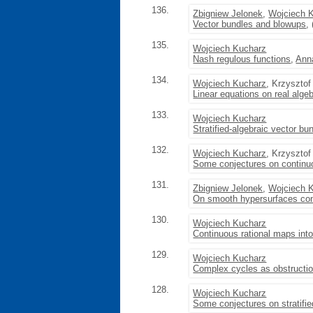
136.
Zbigniew Jelonek
,
Wojciech 
Vector bundles and blowups
,
135.
Wojciech Kucharz
Nash regulous functions
,
Ann
134.
Wojciech Kucharz
, Krzyszto
Linear equations on real alge
133.
Wojciech Kucharz
Stratified-algebraic vector bu
132.
Wojciech Kucharz
, Krzyszto
Some conjectures on continuo
131.
Zbigniew Jelonek
,
Wojciech 
On smooth hypersurfaces cont
130.
Wojciech Kucharz
Continuous rational maps int
129.
Wojciech Kucharz
Complex cycles as obstruction
128.
Wojciech Kucharz
Some conjectures on stratifie