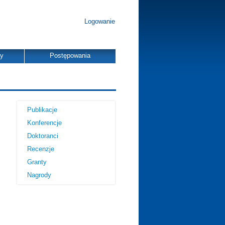
Logowanie
dy
Postępowania
Publikacje
Konferencje
Doktoranci
Recenzje
Granty
Nagrody