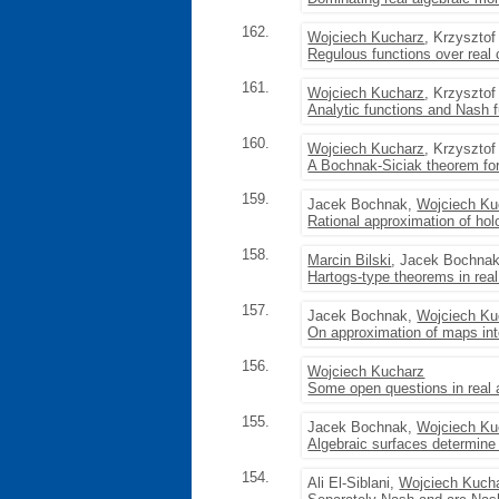
162.
Wojciech Kucharz
, Krzyszto
Regulous functions over real 
161.
Wojciech Kucharz
, Krzyszto
Analytic functions and Nash 
160.
Wojciech Kucharz
, Krzyszto
A Bochnak-Siciak theorem for 
159.
Jacek Bochnak,
Wojciech Ku
Rational approximation of ho
158.
Marcin Bilski
, Jacek Bochna
Hartogs-type theorems in real
157.
Jacek Bochnak,
Wojciech Ku
On approximation of maps in
156.
Wojciech Kucharz
Some open questions in real 
155.
Jacek Bochnak,
Wojciech Ku
Algebraic surfaces determine 
154.
Ali El-Siblani,
Wojciech Kuch