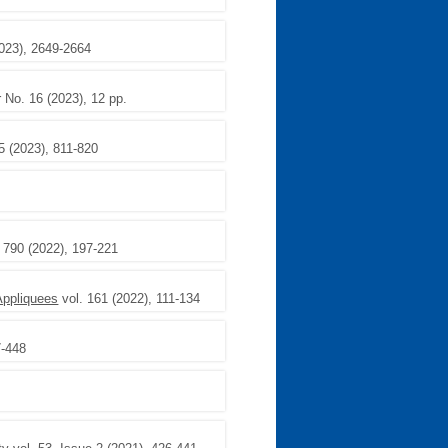
2023), 2649-2664
r No. 16 (2023), 12 pp.
5 (2023), 811-820
 790 (2022), 197-221
Appliquees
vol. 161 (2022), 111-134
7-448