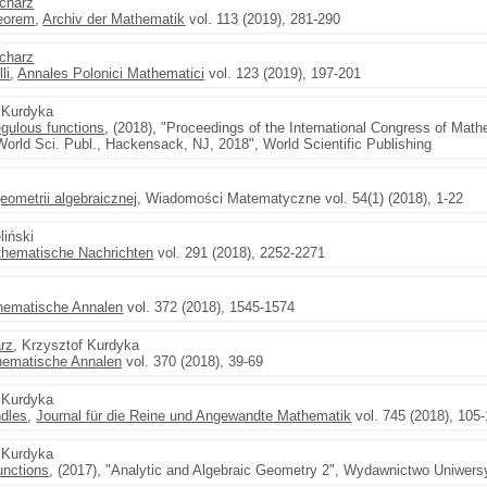
charz
heorem
,
Archiv der Mathematik
vol. 113 (2019), 281-290
charz
li
,
Annales Polonici Mathematici
vol. 123 (2019), 197-201
f Kurdyka
egulous functions
, (2018), "Proceedings of the International Congress of Math
, World Sci. Publ., Hackensack, NJ, 2018", World Scientific Publishing
eometrii algebraicznej
, Wiadomości Matematyczne vol. 54(1) (2018), 1-22
liński
hematische Nachrichten
vol. 291 (2018), 2252-2271
hematische Annalen
vol. 372 (2018), 1545-1574
rz
, Krzysztof Kurdyka
ematische Annalen
vol. 370 (2018), 39-69
f Kurdyka
ndles
,
Journal für die Reine und Angewandte Mathematik
vol. 745 (2018), 105
f Kurdyka
unctions
, (2017), "Analytic and Algebraic Geometry 2", Wydawnictwo Uniwers