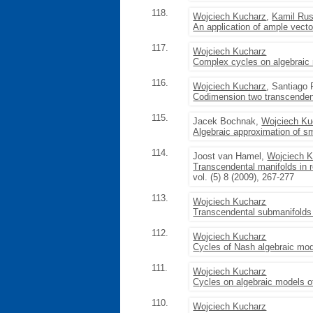
118.
Wojciech Kucharz
,
Kamil Ru
An application of ample vecto
117.
Wojciech Kucharz
Complex cycles on algebraic
116.
Wojciech Kucharz
, Santiago
Codimension two transcendent
115.
Jacek Bochnak,
Wojciech Ku
Algebraic approximation of 
114.
Joost van Hamel,
Wojciech 
Transcendental manifolds in r
vol. (5) 8 (2009), 267-277
113.
Wojciech Kucharz
Transcendental submanifolds 
112.
Wojciech Kucharz
Cycles of Nash algebraic mo
111.
Wojciech Kucharz
Cycles on algebraic models 
110.
Wojciech Kucharz