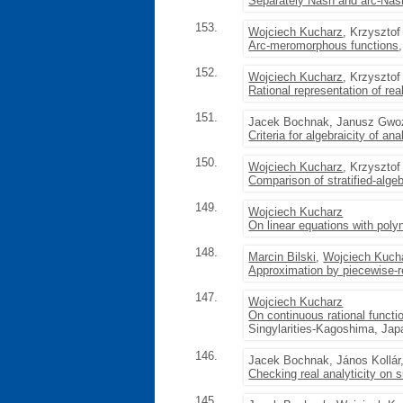
Separately Nash and arc-Nash 
153.
Wojciech Kucharz
, Krzyszto
Arc-meromorphous functions
152.
Wojciech Kucharz
, Krzyszto
Rational representation of rea
151.
Jacek Bochnak, Janusz Gwo
Criteria for algebraicity of ana
150.
Wojciech Kucharz
, Krzyszto
Comparison of stratified-algeb
149.
Wojciech Kucharz
On linear equations with poly
148.
Marcin Bilski
,
Wojciech Kuch
Approximation by piecewise-
147.
Wojciech Kucharz
On continuous rational functi
Singylarities-Kagoshima, Jap
146.
Jacek Bochnak, János Kollár
Checking real analyticity on 
145.