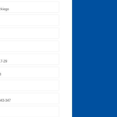
zkiego
17-29
3
343-347