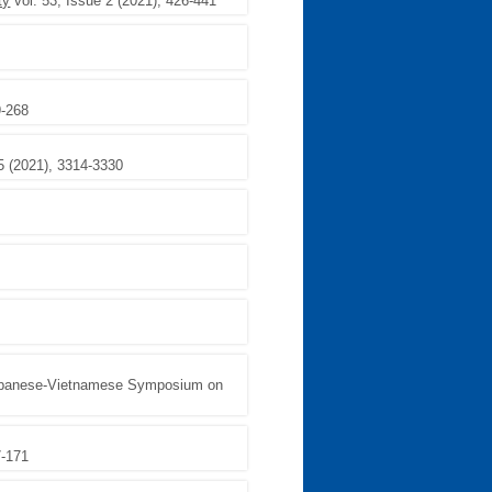
ty
vol. 53, Issue 2 (2021), 426-441
9-268
5 (2021), 3314-3330
-Japanese-Vietnamese Symposium on
7-171