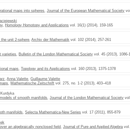
rational maps into spheres
,
Journal of the European Mathematical Society
vol
ciejewski
py
,
Homology Homotopy and Applications
vol. 16(1) (2014), 159-165
 the unit 2-sphere
,
Archiv der Mathematik
vol. 102 (2014), 257-261
 varieties
,
Bulletin of the London Mathematical Society
vol. 45 (2013), 1086-
tional maps
,
Topology and its Applications
vol. 160 (2013), 1375-1378
arz
,
Anna Valette
,
Guillaume Valette
 maps
,
Mathematische Zeitschrift
vol. 275, no. 1-2 (2013), 403–418
f Kurdyka
c models of smooth manifolds
,
Journal of the London Mathematical Society
vol
ooth manifolds
,
Selecta Mathematica-New Series
vol. 17 (2011), 855-879
sek
over an algebraically nonclosed field
,
Journal of Pure and Applied Algebra
vol.