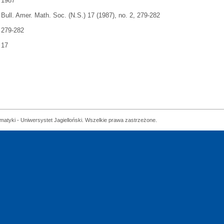
1987
Bull. Amer. Math. Soc. (N.S.) 17 (1987), no. 2, 279-282
279-282
17
matyki - Uniwersystet Jagielloński. Wszelkie prawa zastrzeżone.