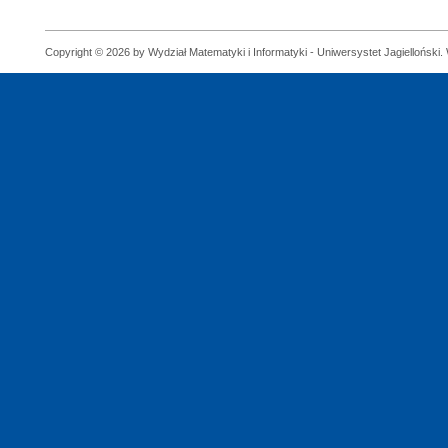
Copyright © 2026 by Wydział Matematyki i Informatyki - Uniwersystet Jagielloński