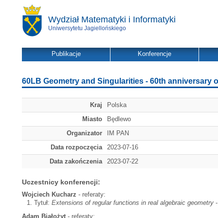
Wydział Matematyki i Informatyki
Uniwersytetu Jagiellońskiego
Publikacje
Konferencje
60LB Geometry and Singularities - 60th anniversary o
Kraj
Polska
Miasto
Będlewo
Organizator
IM PAN
Data rozpoczęcia
2023-07-16
Data zakończenia
2023-07-22
Uczestnicy konferencji:
Wojciech Kucharz
- referaty:
Tytuł:
Extensions of regular functions in real algebraic geometry
-
Adam Białożyt
- referaty: