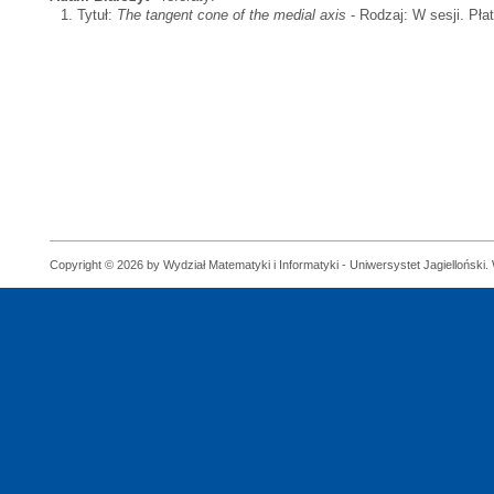
Tytuł:
The tangent cone of the medial axis
- Rodzaj: W sesji. Pła
Copyright © 2026 by Wydział Matematyki i Informatyki - Uniwersystet Jagielloński