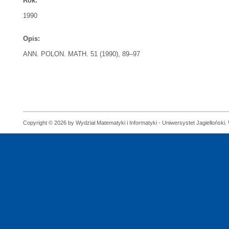
Rok:
1990
Opis:
ANN. POLON. MATH. 51 (1990), 89–97
Copyright © 2026 by Wydział Matematyki i Informatyki - Uniwersystet Jagielloński