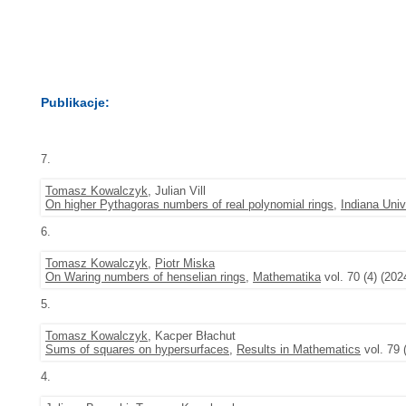
Publikacje:
7.
Tomasz Kowalczyk
, Julian Vill
On higher Pythagoras numbers of real polynomial rings
,
Indiana Uni
6.
Tomasz Kowalczyk
,
Piotr Miska
On Waring numbers of henselian rings
,
Mathematika
vol. 70 (4) (202
5.
Tomasz Kowalczyk
, Kacper Błachut
Sums of squares on hypersurfaces
,
Results in Mathematics
vol. 79 
4.