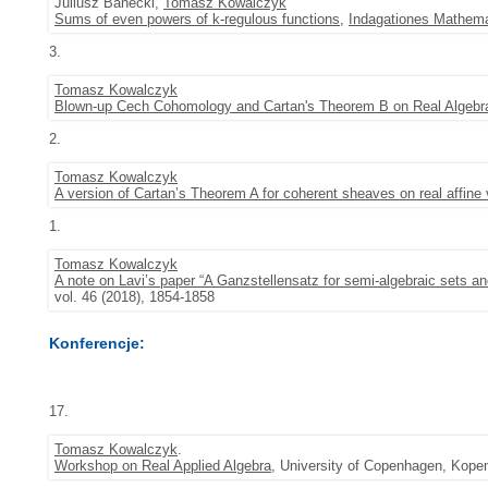
Juliusz Banecki,
Tomasz Kowalczyk
Sums of even powers of k-regulous functions
,
Indagationes Mathema
3.
Tomasz Kowalczyk
Blown-up Cech Cohomology and Cartan's Theorem B on Real Algebrai
2.
Tomasz Kowalczyk
A version of Cartan’s Theorem A for coherent sheaves on real affine 
1.
Tomasz Kowalczyk
A note on Lavi’s paper “A Ganzstellensatz for semi-algebraic sets and
vol. 46 (2018), 1854-1858
Konferencje:
17.
Tomasz Kowalczyk
.
Workshop on Real Applied Algebra
, University of Copenhagen, Kope