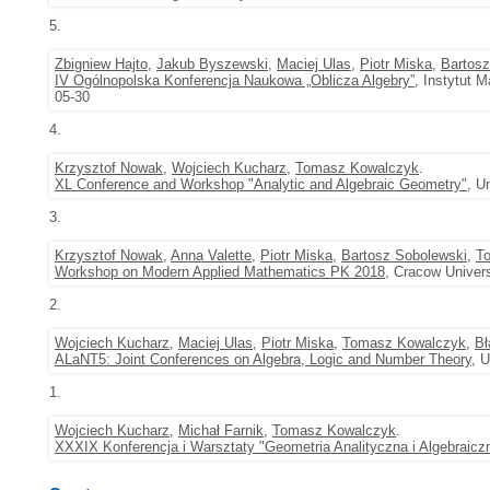
5.
Zbigniew Hajto
,
Jakub Byszewski
,
Maciej Ulas
,
Piotr Miska
,
Bartosz
IV Ogólnopolska Konferencja Naukowa „Oblicza Algebry”
, Instytut 
05-30
4.
Krzysztof Nowak
,
Wojciech Kucharz
,
Tomasz Kowalczyk
.
XL Conference and Workshop "Analytic and Algebraic Geometry"
, U
3.
Krzysztof Nowak
,
Anna Valette
,
Piotr Miska
,
Bartosz Sobolewski
,
T
Workshop on Modern Applied Mathematics PK 2018
, Cracow Univers
2.
Wojciech Kucharz
,
Maciej Ulas
,
Piotr Miska
,
Tomasz Kowalczyk
,
Bł
ALaNT5: Joint Conferences on Algebra, Logic and Number Theory
, 
1.
Wojciech Kucharz
,
Michał Farnik
,
Tomasz Kowalczyk
.
XXXIX Konferencja i Warsztaty "Geometria Analityczna i Algebraicz