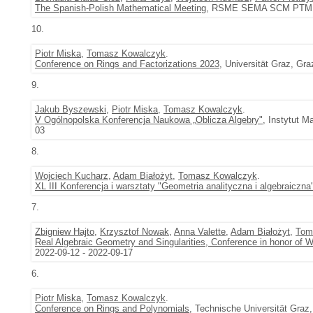
The Spanish-Polish Mathematical Meeting
, RSME SEMA SCM PTM, Łó
10.
Piotr Miska
,
Tomasz Kowalczyk
.
Conference on Rings and Factorizations 2023
, Universität Graz, Gra
9.
Jakub Byszewski
,
Piotr Miska
,
Tomasz Kowalczyk
.
V Ogólnopolska Konferencja Naukowa „Oblicza Algebry"
, Instytut 
03
8.
Wojciech Kucharz
,
Adam Białożyt
,
Tomasz Kowalczyk
.
XL III Konferencja i warsztaty "Geometria analityczna i algebraiczna
7.
Zbigniew Hajto
,
Krzysztof Nowak
,
Anna Valette
,
Adam Białożyt
,
Tom
Real Algebraic Geometry and Singularities, Conference in honor of W
2022-09-12 - 2022-09-17
6.
Piotr Miska
,
Tomasz Kowalczyk
.
Conference on Rings and Polynomials
, Technische Universität Graz,