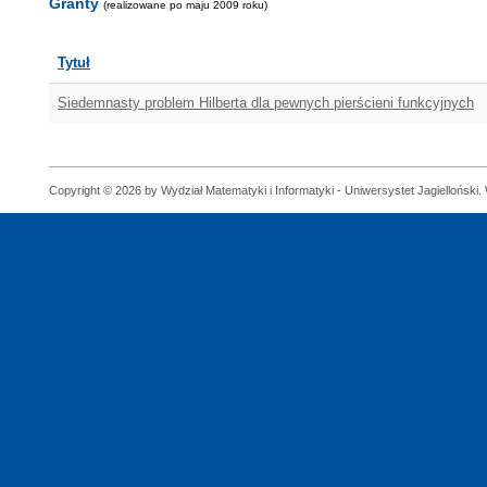
Granty
(realizowane po maju 2009 roku)
Tytuł
Siedemnasty problem Hilberta dla pewnych pierścieni funkcyjnych
Copyright © 2026 by Wydział Matematyki i Informatyki - Uniwersystet Jagielloński