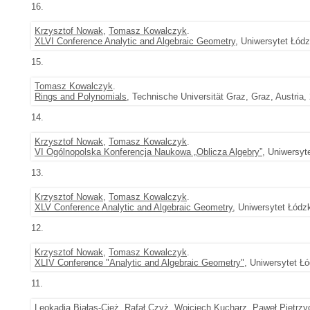
16.
Krzysztof Nowak
,
Tomasz Kowalczyk
.
XLVI Conference Analytic and Algebraic Geometry
, Uniwersytet Łódz
15.
Tomasz Kowalczyk
.
Rings and Polynomials
, Technische Universität Graz, Graz, Austria,
14.
Krzysztof Nowak
,
Tomasz Kowalczyk
.
VI Ogólnopolska Konferencja Naukowa „Oblicza Algebry”
, Uniwersyt
13.
Krzysztof Nowak
,
Tomasz Kowalczyk
.
XLV Conference Analytic and Algebraic Geometry
, Uniwersytet Łódz
12.
Krzysztof Nowak
,
Tomasz Kowalczyk
.
XLIV Conference "Analytic and Algebraic Geometry"
, Uniwersytet Łó
11.
Leokadia Białas-Cież
,
Rafał Czyż
,
Wojciech Kucharz
,
Paweł Pietrzy