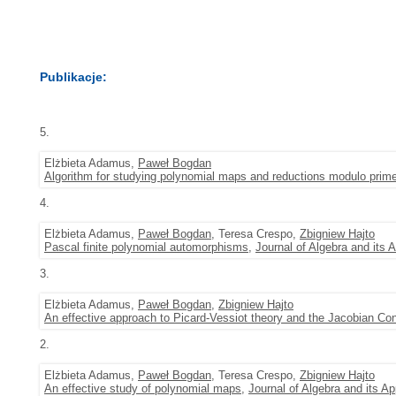
Publikacje:
5.
Elżbieta Adamus,
Paweł Bogdan
Algorithm for studying polynomial maps and reductions modulo prim
4.
Elżbieta Adamus,
Paweł Bogdan
, Teresa Crespo,
Zbigniew Hajto
Pascal finite polynomial automorphisms
,
Journal of Algebra and its A
3.
Elżbieta Adamus,
Paweł Bogdan
,
Zbigniew Hajto
An effective approach to Picard-Vessiot theory and the Jacobian Con
2.
Elżbieta Adamus,
Paweł Bogdan
, Teresa Crespo,
Zbigniew Hajto
An effective study of polynomial maps
,
Journal of Algebra and its Ap