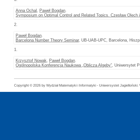
Anna Ochal
,
Paweł Bogdan
.
Symposium on Optimal Control and Related Topics. Czesław Olech
2.
Paweł Bogdan
.
Barcelona Number Theory Seminar
, UB-UAB-UPC, Barcelona, Hiszpa
1.
Krzysztof Nowak
,
Paweł Bogdan
.
Ogólnopolska Konferencja Naukowa „Oblicza Algeby”
, Uniwersytet 
Copyright © 2026 by Wydział Matematyki i Informatyki - Uniwersystet Jagielloński