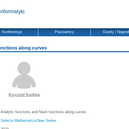
Informatyki
Konferencje
Pracownicy
Granty i Nagro
unctions along curves
Krzysztof Kurdyka
Analytic functions and Nash functions along curves
Selecta Mathematica-New Series