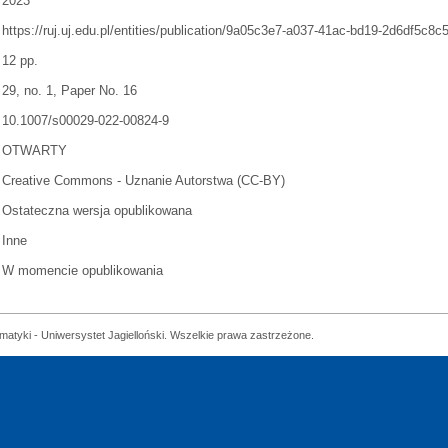
2023
https://ruj.uj.edu.pl/entities/publication/9a05c3e7-a037-41ac-bd19-2d6df5c8c
12 pp.
29, no. 1, Paper No. 16
10.1007/s00029-022-00824-9
OTWARTY
Creative Commons - Uznanie Autorstwa (CC-BY)
Ostateczna wersja opublikowana
Inne
W momencie opublikowania
matyki - Uniwersystet Jagielloński. Wszelkie prawa zastrzeżone.