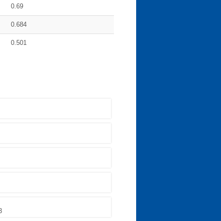
0.69
0.684
0.501
3