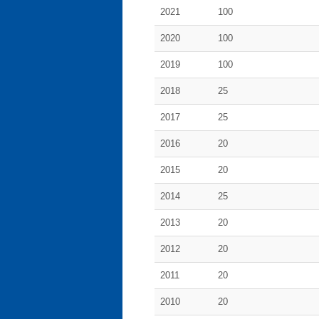
2021
100
2020
100
2019
100
2018
25
2017
25
2016
20
2015
20
2014
25
2013
20
2012
20
2011
20
2010
20