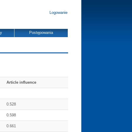
Logowanie
dy
Postępowania
Article influence
0.528
0.598
0.661