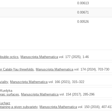
0.00613
0.00671
0.00526
double octics
,
Manuscripta Mathematica
vol. 177 (2025), 1-46
r Calabi-Yau threefolds
,
Manuscripta Mathematica
vol. 174 (2024), 703-730
viality
,
Manuscripta Mathematica
vol. 166 (2021), 315–322
f Kurdyka
braic surfaces
,
Manuscripta Mathematica
vol. 154 (2017), 285-296
Kucharz
aining a given subvariety
,
Manuscripta Mathematica
vol. 150 (2016), 407-41