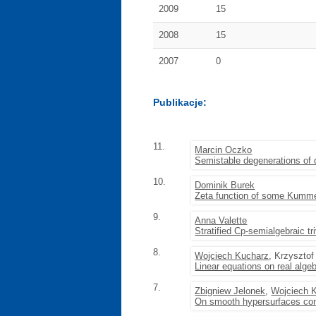
2009
15
2008
15
2007
0
Publikacje:
11.
Marcin Oczko
Semistable degenerations of 
10.
Dominik Burek
Zeta function of some Kumme
9.
Anna Valette
Stratified Cp-semialgebraic tri
8.
Wojciech Kucharz
, Krzyszto
Linear equations on real alge
7.
Zbigniew Jelonek
,
Wojciech 
On smooth hypersurfaces cont