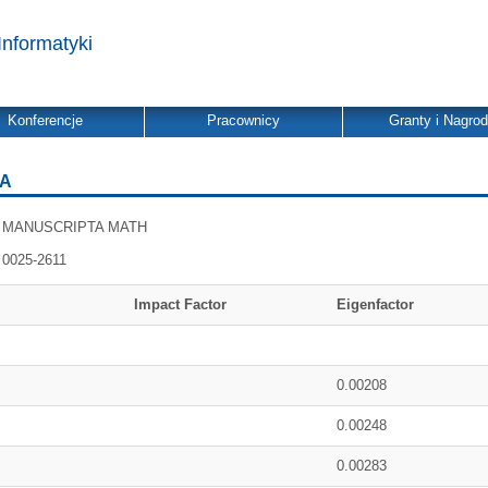
Informatyki
Konferencje
Pracownicy
Granty i Nagro
CA
MANUSCRIPTA MATH
0025-2611
Impact Factor
Eigenfactor
0.00208
0.00248
0.00283