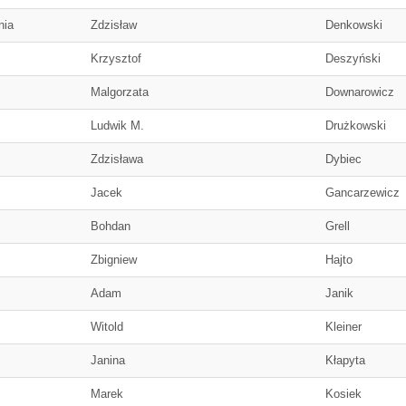
nia
Zdzisław
Denkowski
Krzysztof
Deszyński
Malgorzata
Downarowicz
Ludwik M.
Drużkowski
Zdzisława
Dybiec
Jacek
Gancarzewicz
Bohdan
Grell
Zbigniew
Hajto
Adam
Janik
Witold
Kleiner
Janina
Kłapyta
Marek
Kosiek