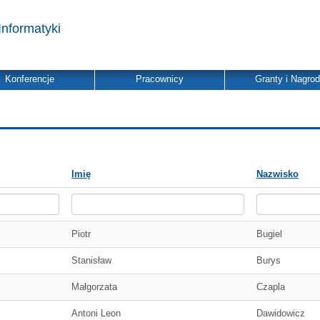
Informatyki
Konferencje
Pracownicy
Granty i Nagro
Imię
Nazwisko
Piotr
Bugiel
Stanisław
Burys
Małgorzata
Czapla
Antoni Leon
Dawidowicz