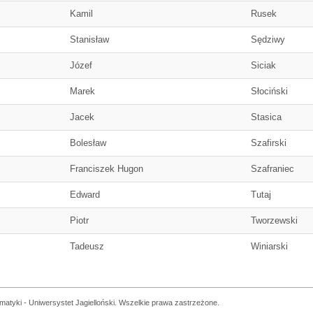
Kamil
Rusek
Stanisław
Sędziwy
Józef
Siciak
Marek
Słociński
Jacek
Stasica
Bolesław
Szafirski
Franciszek Hugon
Szafraniec
Edward
Tutaj
Piotr
Tworzewski
Tadeusz
Winiarski
matyki - Uniwersystet Jagielloński. Wszelkie prawa zastrzeżone.