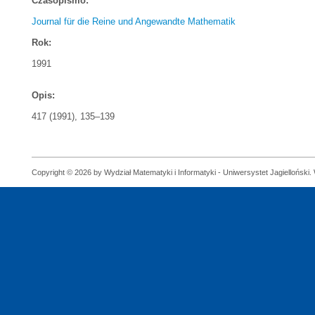
Czasopismo:
Journal für die Reine und Angewandte Mathematik
Rok:
1991
Opis:
417 (1991), 135–139
Copyright © 2026 by Wydział Matematyki i Informatyki - Uniwersystet Jagielloński