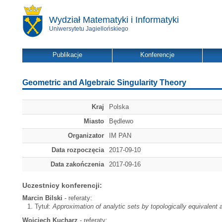
Wydział Matematyki i Informatyki
Uniwersytetu Jagiellońskiego
Publikacje
Konferencje
Geometric and Algebraic Singularity Theory
Kraj
Polska
Miasto
Będlewo
Organizator
IM PAN
Data rozpoczęcia
2017-09-10
Data zakończenia
2017-09-16
Uczestnicy konferencji:
Marcin Bilski
- referaty:
Tytuł:
Approximation of analytic sets by topologically equivalent 
Wojciech Kucharz
- referaty: