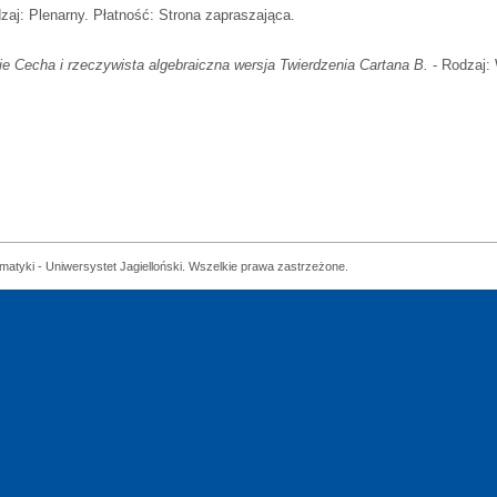
zaj: Plenarny. Płatność: Strona zapraszająca.
Cecha i rzeczywista algebraiczna wersja Twierdzenia Cartana B.
- Rodzaj: 
matyki - Uniwersystet Jagielloński. Wszelkie prawa zastrzeżone.