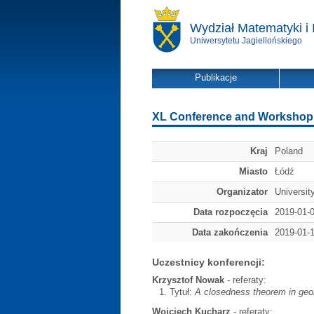
Wydział Matematyki i 
Uniwersytetu Jagiellońskiego
Publikacje
XL Conference and Workshop 
Kraj
Poland
Miasto
Łódź
Organizator
Universit
Data rozpoczęcia
2019-01-
Data zakończenia
2019-01-
Uczestnicy konferencji:
Krzysztof Nowak
- referaty:
Tytuł:
A closedness theorem in geom
Wojciech Kucharz
- referaty: