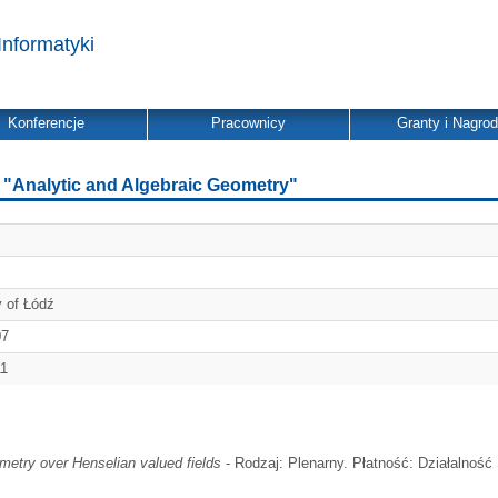
Informatyki
Konferencje
Pracownicy
Granty i Nagro
"Analytic and Algebraic Geometry"
y of Łódź
07
11
etry over Henselian valued fields
- Rodzaj: Plenarny. Płatność: Działalność