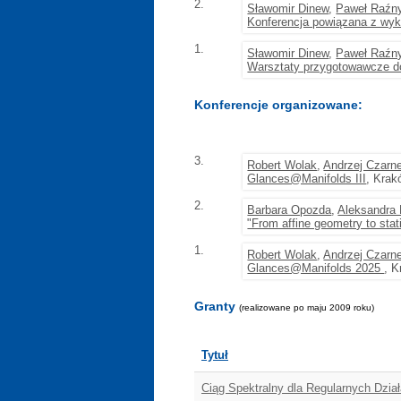
2.
Sławomir Dinew
,
Paweł Raźn
Konferencja powiązana z wy
1.
Sławomir Dinew
,
Paweł Raźn
Warsztaty przygotowawcze d
Konferencje organizowane:
3.
Robert Wolak
,
Andrzej Czarn
Glances@Manifolds III
, Krak
2.
Barbara Opozda
,
Aleksandra
"From affine geometry to stat
1.
Robert Wolak
,
Andrzej Czarn
Glances@Manifolds 2025
, K
Granty
(realizowane po maju 2009 roku)
Tytuł
Ciąg Spektralny dla Regularnych Dzia