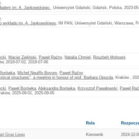
y
.
kładem im. A. Jankowskiego
, Uniwersytet Gdański, Gdańsk, Polska, 2023-05
y
.
o wykładu im. A. Jankowskiego
, IM PAN, Uniwersytet Gdański, Warszawa, Po
ecki
,
Maciej Zieliński
,
Paweł Raźny
,
Natalia Chmiel
,
Rouzbeh Mohseni
.
ów, 2018-07-02, 2018-07-06
 Borówka
,
Michel Nguiffo Boyom
,
Paweł Raźny
.
istical structures", a meeting in honour of prof. Barbara Opozda
, Kraków , 20
ecki
,
Paweł Borówka
,
Aleksandra Borówka
,
Krzysztof Pawałowski
,
Paweł Raź
raków, 2025-09-01, 2025-09-05
Rola
Rozpoczę
łań Grup Liego
Kierownik
2024-12-0