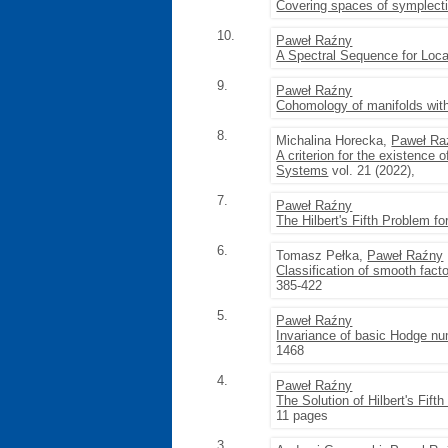
Covering spaces of symplectic
10.
Paweł Raźny
A Spectral Sequence for Loca
9.
Paweł Raźny
Cohomology of manifolds with
8.
Michalina Horecka,
Paweł Ra
A criterion for the existence
Systems
vol. 21 (2022),
7.
Paweł Raźny
The Hilbert's Fifth Problem fo
6.
Tomasz Pełka,
Paweł Raźny
Classification of smooth facto
385-422
5.
Paweł Raźny
Invariance of basic Hodge nu
1468
4.
Paweł Raźny
The Solution of Hilbert's Fift
11 pages
3.