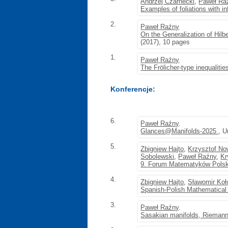
Andrzej Czarnecki
,
Paweł Ra
Examples of foliations with i
2.
Paweł Raźny
On the Generalization of Hilb
(2017), 10 pages
1.
Paweł Raźny
The Frölicher-type inequalities
Konferencje:
6.
Paweł Raźny
.
Glances@Manifolds-2025
, U
5.
Zbigniew Hajto
,
Krzysztof N
Sobolewski
,
Paweł Raźny
,
Kr
9. Forum Matematyków Polsk
4.
Zbigniew Hajto
,
Sławomir Koł
Spanish-Polish Mathematical
3.
Paweł Raźny
.
Sasakian manifolds, Riemannia