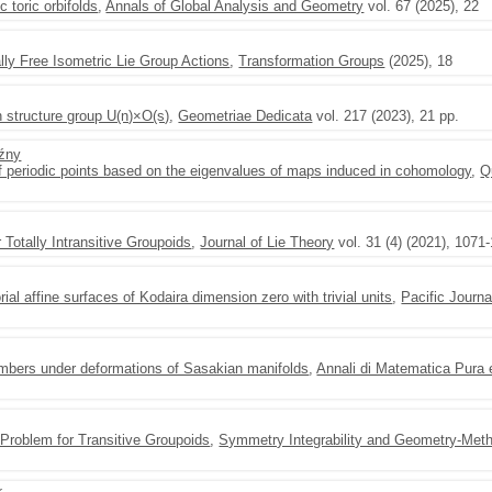
 toric orbifolds
,
Annals of Global Analysis and Geometry
vol. 67 (2025), 22
lly Free Isometric Lie Group Actions
,
Transformation Groups
(2025), 18
 structure group U(n)×O(s)
,
Geometriae Dedicata
vol. 217 (2023), 21 pp.
źny
 of periodic points based on the eigenvalues of maps induced in cohomology
,
Q
r Totally Intransitive Groupoids
,
Journal of Lie Theory
vol. 31 (4) (2021), 1071
rial affine surfaces of Kodaira dimension zero with trivial units
,
Pacific Journ
mbers under deformations of Sasakian manifolds
,
Annali di Matematica Pura 
h Problem for Transitive Groupoids
,
Symmetry Integrability and Geometry-Meth