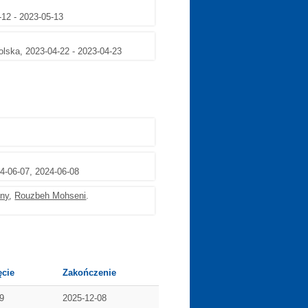
-12 - 2023-05-13
lska, 2023-04-22 - 2023-04-23
24-06-07, 2024-06-08
ny
,
Rouzbeh Mohseni
.
cie
Zakończenie
9
2025-12-08