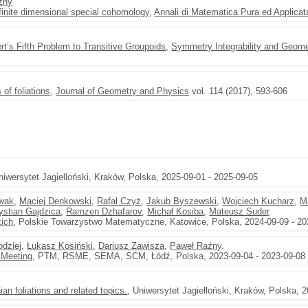
źny
nfinite dimensional special cohomology
,
Annali di Matematica Pura ed Applicat
ert’s Fifth Problem to Transitive Groupoids
,
Symmetry Integrability and Geome
 of foliations
,
Journal of Geometry and Physics
vol. 114 (2017), 593-606
niwersytet Jagielloński, Kraków, Polska, 2025-09-01 - 2025-09-05
owak
,
Maciej Denkowski
,
Rafał Czyż
,
Jakub Byszewski
,
Wojciech Kucharz
,
M
ystian Gajdzica
,
Ramzen Dzhafarov
,
Michał Kosiba
,
Mateusz Suder
.
ich
, Polskie Towarzystwo Matematyczne, Katowice, Polska, 2024-09-09 - 20
odziej
,
Łukasz Kosiński
,
Dariusz Zawisza
,
Paweł Raźny
.
 Meeting
, PTM, RSME, SEMA, SCM, Łódź, Polska, 2023-09-04 - 2023-09-08
n foliations and related topics.
, Uniwersytet Jagielloński, Kraków, Polska, 