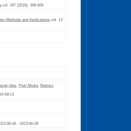
a
vol. 197 (2018), 399-409
try-Methods and Applications
vol. 13
aciej Ulas
,
Piotr Miska
,
Bartosz
24-09-13
2023-06-26 - 2023-06-28