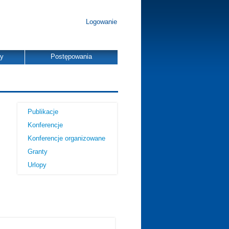
Logowanie
dy
Postępowania
Publikacje
Konferencje
Konferencje organizowane
Granty
Urlopy