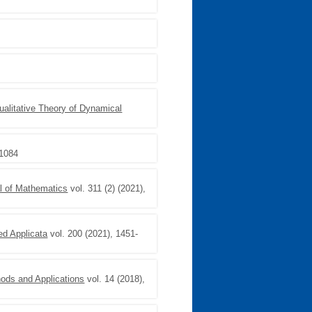
ualitative Theory of Dynamical
-1084
al of Mathematics
vol. 311 (2) (2021),
ed Applicata
vol. 200 (2021), 1451-
ods and Applications
vol. 14 (2018),