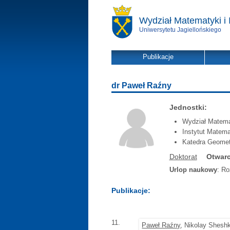
Wydział Matematyki i 
Uniwersytetu Jagiellońskiego
Publikacje
dr Paweł Raźny
Jednostki:
Wydział Matemat
Instytut Matema
Katedra Geometr
Doktorat
Otwarc
Urlop naukowy
: Ro
Publikacje:
11.
Paweł Raźny
, Nikolay Shesh