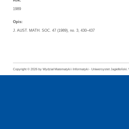
Rok:
1989
Opis:
J. AUST. MATH. SOC. 47 (1989), no. 3, 430–437
Copyright © 2026 by Wydział Matematyki i Informatyki - Uniwersystet Jagielloński