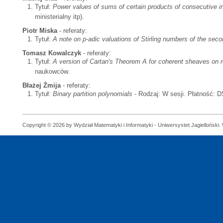
Tytuł:
Power values of sums of certain products of consecutive in
ministerialny itp).
Piotr Miska
- referaty:
Tytuł:
A note on p-adic valuations of Stirling numbers of the seco
Tomasz Kowalczyk
- referaty:
Tytuł:
A version of Cartan's Theorem A for coherent sheaves on rea
naukowców.
Błażej Żmija
- referaty:
Tytuł:
Binary partition polynomials
- Rodzaj: W sesji. Płatność: 
Copyright © 2026 by Wydział Matematyki i Informatyki - Uniwersystet Jagielloński