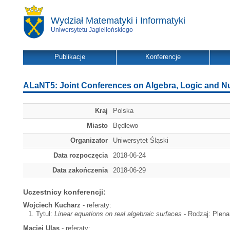
Wydział Matematyki i Informatyki
Uniwersytetu Jagiellońskiego
Publikacje
Konferencje
ALaNT5: Joint Conferences on Algebra, Logic and 
Kraj
Polska
Miasto
Będlewo
Organizator
Uniwersytet Śląski
Data rozpoczęcia
2018-06-24
Data zakończenia
2018-06-29
Uczestnicy konferencji:
Wojciech Kucharz
- referaty:
Tytuł:
Linear equations on real algebraic surfaces
- Rodzaj: Plena
Maciej Ulas
- referaty: