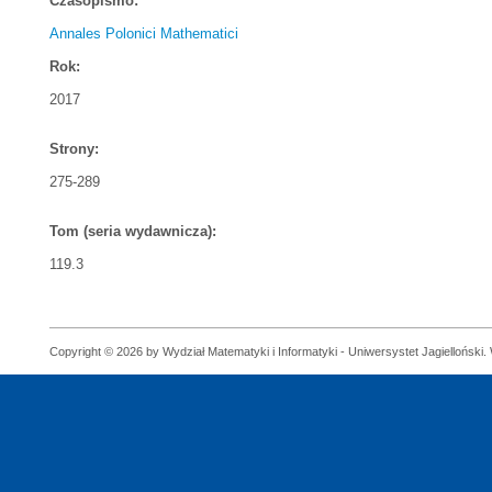
Czasopismo:
Annales Polonici Mathematici
Rok:
2017
Strony:
275-289
Tom (seria wydawnicza):
119.3
Copyright © 2026 by Wydział Matematyki i Informatyki - Uniwersystet Jagielloński