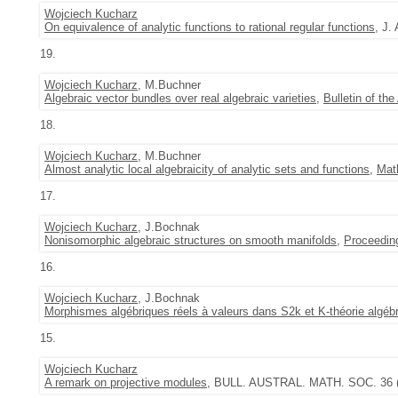
Wojciech Kucharz
On equivalence of analytic functions to rational regular functions
, J.
19.
Wojciech Kucharz
, M.Buchner
Algebraic vector bundles over real algebraic varieties
,
Bulletin of th
18.
Wojciech Kucharz
, M.Buchner
Almost analytic local algebraicity of analytic sets and functions
,
Mat
17.
Wojciech Kucharz
, J.Bochnak
Nonisomorphic algebraic structures on smooth manifolds
,
Proceedin
16.
Wojciech Kucharz
, J.Bochnak
Morphismes algébriques réels à valeurs dans S2k et K-théorie algéb
15.
Wojciech Kucharz
A remark on projective modules
, BULL. AUSTRAL. MATH. SOC. 36 (1