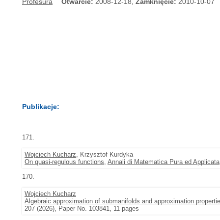
Profesura
Otwarcie:
2008-12-18,
Zamknięcie:
2010-10-07
Publikacje:
171.
Wojciech Kucharz
, Krzysztof Kurdyka
On quasi-regulous functions
,
Annali di Matematica Pura ed Applicata
170.
Wojciech Kucharz
Algebraic approximation of submanifolds and approximation properti
207 (2026), Paper No. 103841, 11 pages