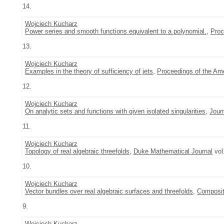
14.
Wojciech Kucharz
Power series and smooth functions equivalent to a polynomial.
,
Proc
13.
Wojciech Kucharz
Examples in the theory of sufficiency of jets
,
Proceedings of the Am
12.
Wojciech Kucharz
On analytic sets and functions with given isolated singularities
,
Jour
11.
Wojciech Kucharz
Topology of real algebraic threefolds
,
Duke Mathematical Journal
vol
10.
Wojciech Kucharz
Vector bundles over real algebraic surfaces and threefolds
,
Composit
9.
Wojciech Kucharz