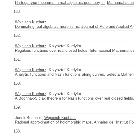
Hartogs-type theorems in real algebraic geometry, II
,
Mathematische
163.
Wojciech Kucharz
Dominating real algebraic morphisms
,
Journal of Pure and Applied A
162.
Wojciech Kucharz
, Krzysztof Kurdyka
Regulous functions over real closed fields
,
International Mathematic
161.
Wojciech Kucharz
, Krzysztof Kurdyka
Analytic functions and Nash functions along curves
,
Selecta Mathem
160.
Wojciech Kucharz
, Krzysztof Kurdyka
A Bochnak-Siciak theorem for Nash functions over real closed fields
159.
Jacek Bochnak,
Wojciech Kucharz
Rational approximation of holomorphic maps
,
Annales de l'Institut Fo
158.