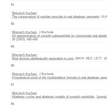
91.
Wojciech Kucharz
The conservation of number principle in real algebraic geometry
, GLA
90.
Wojciech Kucharz
, J.Bochnak
On approximation of smooth submanifolds by nonsingular real algebr
36 (2003), 685-690
89.
Wojciech Kucharz
Real divisors algebraically equivalent to zero
, MATH. RES. LETT. 10 
88.
Wojciech Kucharz
, J.Bochnak
A topological proof of the Grothendieck formula in real algebraic geo
87.
Wojciech Kucharz
Algebraic cycles and algebraic models of smooth manifolds
,
Journal
86.