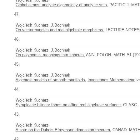
Wojciech Kucharz
Global almost analytic algebraicity of analytic sets
, PACIFIC J. MATH
47.
Wojciech Kucharz
, J.Bochnak
On vector bundles and real algebraic morphisms
, LECTURE NOTES I
46.
Wojciech Kucharz
, J.Bochnak
On polynomial mappings into spheres
, ANN. POLON. MATH. 51 (199
45.
Wojciech Kucharz
, J.Bochnak
Algebraic models of smooth manifolds
,
Inventiones Mathematicae
vo
44.
Wojciech Kucharz
Symplectic bilinear forms on affine real algebraic surfaces
, GLASG. 
43.
Wojciech Kucharz
A note on the Dubois-Efroymson dimension theorem
, CANAD. MATH. 
42.