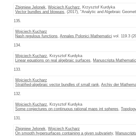
Zbigniew Jelonek
,
Wojciech Kucharz
, Krzysztof Kurdyka
Vector bundles and blowups
, (2017), "Analytic and Algebraic Geom
135.
Wojciech Kucharz
Nash regulous functions
,
Annales Polonici Mathematici
vol. 119.3 (2
134.
Wojciech Kucharz
, Krzysztof Kurdyka
Linear equations on real algebraic surfaces
,
Manuscripta Mathemati
133.
Wojciech Kucharz
Stratified-algebraic vector bundles of small rank
,
Archiv der Mathema
132.
Wojciech Kucharz
, Krzysztof Kurdyka
Some conjectures on continuous rational maps int spheres
,
Topology
131.
Zbigniew Jelonek
,
Wojciech Kucharz
On smooth hypersurfaces containing a given subvariety
,
Manuscript