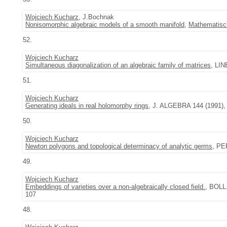
Wojciech Kucharz
, J.Bochnak
Nonisomorphic algebraic models of a smooth manifold
,
Mathematisc
52.
Wojciech Kucharz
Simultaneous diagonalization of an algebraic family of matrices
, LI
51.
Wojciech Kucharz
Generating ideals in real holomorphy rings
, J. ALGEBRA 144 (1991), 
50.
Wojciech Kucharz
Newton polygons and topological determinacy of analytic germs
, PE
49.
Wojciech Kucharz
Embeddings of varieties over a non-algebraically closed field.
, BOLL
107
48.