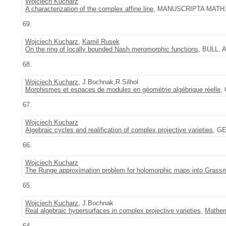
Wojciech Kucharz
A characterization of the complex affine line
, MANUSCRIPTA MATH. 9
69.
Wojciech Kucharz
,
Kamil Rusek
On the ring of locally bounded Nash meromorphic functions
, BULL. 
68.
Wojciech Kucharz
, J.Bochnak,R.Silhol
Morphismes et espaces de modules en géométrie algébrique réelle
,
67.
Wojciech Kucharz
Algebraic cycles and realification of complex projective varieties
, GE
66.
Wojciech Kucharz
The Runge approximation problem for holomorphic maps into Grass
65.
Wojciech Kucharz
, J.Bochnak
Real algebraic hypersurfaces in complex projective varieties
,
Mathem
64.