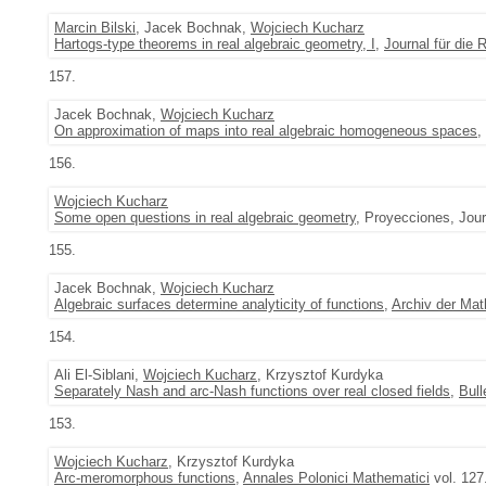
Marcin Bilski
, Jacek Bochnak,
Wojciech Kucharz
Hartogs-type theorems in real algebraic geometry, I
,
Journal für die
157.
Jacek Bochnak,
Wojciech Kucharz
On approximation of maps into real algebraic homogeneous spaces
,
156.
Wojciech Kucharz
Some open questions in real algebraic geometry
, Proyecciones, Jour
155.
Jacek Bochnak,
Wojciech Kucharz
Algebraic surfaces determine analyticity of functions
,
Archiv der Ma
154.
Ali El-Siblani,
Wojciech Kucharz
, Krzysztof Kurdyka
Separately Nash and arc-Nash functions over real closed fields
,
Bull
153.
Wojciech Kucharz
, Krzysztof Kurdyka
Arc-meromorphous functions
,
Annales Polonici Mathematici
vol. 127