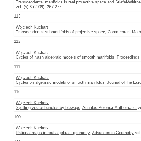
Transcendental manifolds in real projective space and Stiefel-Whitn
vol. (5) 8 (2009), 267-277
113.
Wojciech Kucharz
Transcendental submanifolds of projective space
,
Commentarii Mathe
112.
Wojciech Kucharz
Cycles of Nash algebraic models of smooth manifolds
,
Proceedings 
111.
Wojciech Kucharz
Cycles on algebraic models of smooth manifolds
,
Journal of the Eu
110.
Wojciech Kucharz
Splitting vector bundles by blowups
,
Annales Polonici Mathematici
vo
109.
Wojciech Kucharz
Rational maps in real algebraic geometry
,
Advances in Geometry
vol