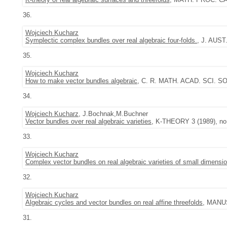
36.
Wojciech Kucharz
Symplectic complex bundles over real algebraic four-folds.
, J. AUST
35.
Wojciech Kucharz
How to make vector bundles algebraic
, C. R. MATH. ACAD. SCI. SOC
34.
Wojciech Kucharz
, J.Bochnak,M.Buchner
Vector bundles over real algebraic varieties
, K-THEORY 3 (1989), no
33.
Wojciech Kucharz
Complex vector bundles on real algebraic varieties of small dimensi
32.
Wojciech Kucharz
Algebraic cycles and vector bundles on real affine threefolds
, MANUS
31.