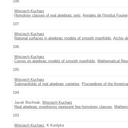
108.
Wojciech Kucharz
Homology classes of real algebraic sets
,
Annales de l'Institut Fourier
107.
Wojciech Kucharz
Rational surfaces in algebraic models of smooth manifolds
,
Archiv d
106.
Wojciech Kucharz
Curves on algebraic models of smooth manifolds
,
Mathematical Rese
105.
Wojciech Kucharz
Submanifolds of real algebraic varieties
,
Proceedings of the America
104.
Jacek Bochnak,
Wojciech Kucharz
Real algebraic morphisms represent few homotopy classes
,
Mathema
103.
Wojciech Kucharz
, K.Kurdyka