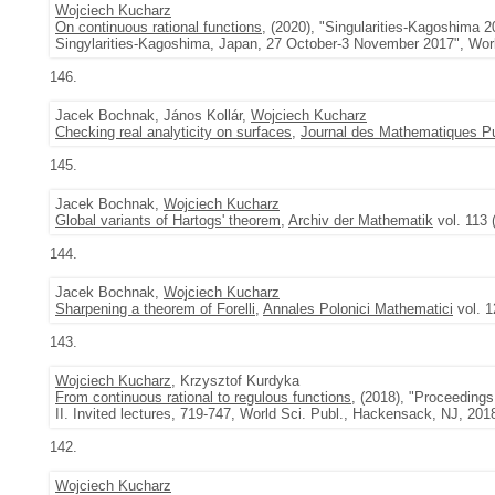
Wojciech Kucharz
On continuous rational functions
, (2020), "Singularities-Kagoshima
Singylarities-Kagoshima, Japan, 27 October-3 November 2017", World
146.
Jacek Bochnak, János Kollár,
Wojciech Kucharz
Checking real analyticity on surfaces
,
Journal des Mathematiques Pu
145.
Jacek Bochnak,
Wojciech Kucharz
Global variants of Hartogs' theorem
,
Archiv der Mathematik
vol. 113 
144.
Jacek Bochnak,
Wojciech Kucharz
Sharpening a theorem of Forelli
,
Annales Polonici Mathematici
vol. 1
143.
Wojciech Kucharz
, Krzysztof Kurdyka
From continuous rational to regulous functions
, (2018), "Proceedings
II. Invited lectures, 719-747, World Sci. Publ., Hackensack, NJ, 2018
142.
Wojciech Kucharz