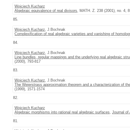
Wojciech Kucharz
Algebraic equivalence of real divisors
, MATH. Z. 238 (2001), no. 4, 
85.
Wojciech Kucharz
, J.Bochnak
Complexification of real algebraic varieties and vanishing of homolo
84.
Wojciech Kucharz
, J.Bochnak
Line bundles, regular mappings and the underlying real algebraic stru
(2000), 793-817
83.
Wojciech Kucharz
, J.Bochnak
The Weierstrass approximation theorem and a characterization of the 
(1999), 1571-1574
82.
Wojciech Kucharz
Algebraic morphisms into rational real algebraic surfaces
,
Journal of
81.