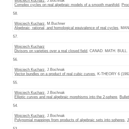
Wojciech Kucharz
, J.Bochnak
Complex cycles on real algebraic models of a smooth manifold
,
Proc
58.
Wojciech Kucharz
, M.Buchner
Algebraic, rational, and homological equivalence of real cycles
, MAN
57.
Wojciech Kucharz
Divisors on varieties over a real closed field
, CANAD. MATH. BULL. 3
56.
Wojciech Kucharz
, J.Bochnak
Vector bundles on a product of real cubic curves
, K-THEORY 6 (1992
55.
Wojciech Kucharz
, J.Bochnak
Elliptic curves and real algebraic morphisms into the 2-sphere
,
Bulle
54.
Wojciech Kucharz
, J.Bochnak
Polynomial mappings from products of algebraic sets into spheres
,
J
53.