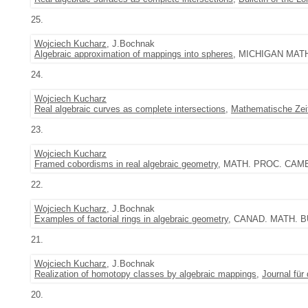
25.
Wojciech Kucharz
, J.Bochnak
Algebraic approximation of mappings into spheres
, MICHIGAN MATH. 
24.
Wojciech Kucharz
Real algebraic curves as complete intersections
,
Mathematische Zeit
23.
Wojciech Kucharz
Framed cobordisms in real algebraic geometry
, MATH. PROC. CAMBR
22.
Wojciech Kucharz
, J.Bochnak
Examples of factorial rings in algebraic geometry
, CANAD. MATH. BUL
21.
Wojciech Kucharz
, J.Bochnak
Realization of homotopy classes by algebraic mappings
,
Journal fü
20.