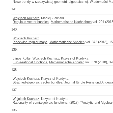
Nowe trendy w rzeczywistej geometrii algebraicznej
, Wiadomości Mat
141.
Wojciech Kucharz
, Maciej Zieliński
Regulous vector bundles
,
Mathematische Nachrichten
vol. 291 (201
140.
Wojciech Kucharz
Piecewise-regular maps
,
Mathematische Annalen
vol. 372 (2018), 1
139.
János Kollár,
Wojciech Kucharz
, Krzysztof Kurdyka
Curve-rational functions
,
Mathematische Annalen
vol. 370 (2018), 39
138.
Wojciech Kucharz
, Krzysztof Kurdyka
Stratified-algebraic vector bundles
,
Journal für die Reine und Angew
137.
Wojciech Kucharz
, Krzysztof Kurdyka
Rationality of semialgebraic functions
, (2017), "Analytic and Algeb
136.