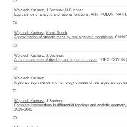
75.
Wojciech Kucharz
, J.Bochnak,M.Buchner
Equivalence of analytic and rational functions
, ANN. POLON. MATH. 
74.
Wojciech Kucharz
,
Kamil Rusek
Approximation of smooth maps by real algebraic morphisms
, CANAD
73.
Wojciech Kucharz
, J.Bochnak
A characterization of dividing real algebraic curves
, TOPOLOGY 35 (1
72.
Wojciech Kucharz
Algebraic equivalence and homology classes of real algebraic cycle
71.
Wojciech Kucharz
, J.Bochnak
Complete intersections in differential topology and analytic geometry
1019–1041
70.