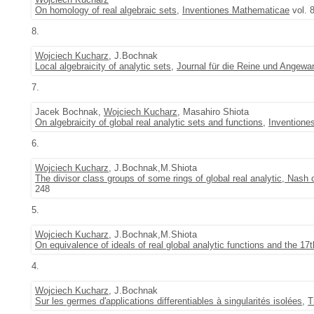
On homology of real algebraic sets
,
Inventiones Mathematicae
vol. 
8.
Wojciech Kucharz
, J.Bochnak
Local algebraicity of analytic sets
,
Journal für die Reine und Angew
7.
Jacek Bochnak,
Wojciech Kucharz
, Masahiro Shiota
On algebraicity of global real analytic sets and functions
,
Inventione
6.
Wojciech Kucharz
, J.Bochnak,M.Shiota
The divisor class groups of some rings of global real analytic, Nash o
248
5.
Wojciech Kucharz
, J.Bochnak,M.Shiota
On equivalence of ideals of real global analytic functions and the 17t
4.
Wojciech Kucharz
, J.Bochnak
Sur les germes d'applications differentiables à singularités isolées
,
T