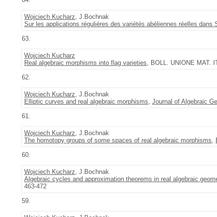
Wojciech Kucharz
, J.Bochnak
Sur les applications régulières des variétés abéliennes réelles dans 
63.
Wojciech Kucharz
Real algebraic morphisms into flag varieties
, BOLL. UNIONE MAT. IT
62.
Wojciech Kucharz
, J.Bochnak
Elliptic curves and real algebraic morphisms
,
Journal of Algebraic G
61.
Wojciech Kucharz
, J.Bochnak
The homotopy groups of some spaces of real algebraic morphisms
,
60.
Wojciech Kucharz
, J.Bochnak
Algebraic cycles and approximation theorems in real algebraic geom
463-472
59.