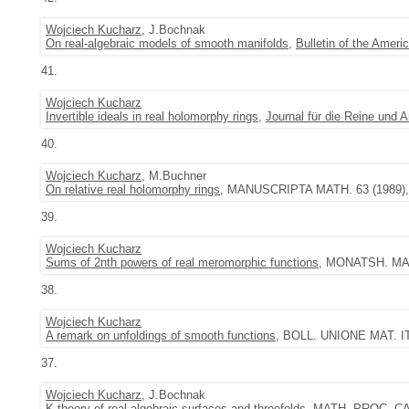
Wojciech Kucharz
, J.Bochnak
On real-algebraic models of smooth manifolds
,
Bulletin of the Amer
41.
Wojciech Kucharz
Invertible ideals in real holomorphy rings
,
Journal für die Reine und
40.
Wojciech Kucharz
, M.Buchner
On relative real holomorphy rings
, MANUSCRIPTA MATH. 63 (1989), 
39.
Wojciech Kucharz
Sums of 2nth powers of real meromorphic functions
, MONATSH. MATH
38.
Wojciech Kucharz
A remark on unfoldings of smooth functions
, BOLL. UNIONE MAT. ITA
37.
Wojciech Kucharz
, J.Bochnak
K-theory of real algebraic surfaces and threefolds
, MATH. PROC. CA