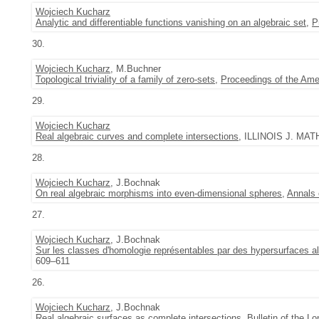
Wojciech Kucharz
Analytic and differentiable functions vanishing on an algebraic set
,
P
30.
Wojciech Kucharz
, M.Buchner
Topological triviality of a family of zero-sets
,
Proceedings of the Ame
29.
Wojciech Kucharz
Real algebraic curves and complete intersections
, ILLINOIS J. MATH
28.
Wojciech Kucharz
, J.Bochnak
On real algebraic morphisms into even-dimensional spheres
,
Annals 
27.
Wojciech Kucharz
, J.Bochnak
Sur les classes d'homologie représentables par des hypersurfaces al
609–611
26.
Wojciech Kucharz
, J.Bochnak
Real algebraic surfaces as complete intersections
,
Bulletin of the 