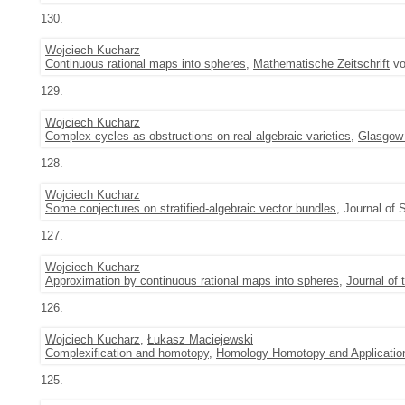
130.
Wojciech Kucharz
Continuous rational maps into spheres
,
Mathematische Zeitschrift
vo
129.
Wojciech Kucharz
Complex cycles as obstructions on real algebraic varieties
,
Glasgow 
128.
Wojciech Kucharz
Some conjectures on stratified-algebraic vector bundles
, Journal of 
127.
Wojciech Kucharz
Approximation by continuous rational maps into spheres
,
Journal of
126.
Wojciech Kucharz
,
Łukasz Maciejewski
Complexification and homotopy
,
Homology Homotopy and Applicatio
125.