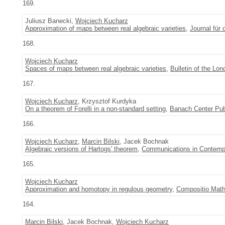
169.
Juliusz Banecki,
Wojciech Kucharz
Approximation of maps between real algebraic varieties
,
Journal für
168.
Wojciech Kucharz
Spaces of maps between real algebraic varieties
,
Bulletin of the Lo
167.
Wojciech Kucharz
, Krzysztof Kurdyka
On a theorem of Forelli in a non-standard setting
,
Banach Center Pub
166.
Wojciech Kucharz
,
Marcin Bilski
, Jacek Bochnak
Algebraic versions of Hartogs' theorem
,
Communications in Contemp
165.
Wojciech Kucharz
Approximation and homotopy in regulous geometry
,
Compositio Mat
164.
Marcin Bilski
, Jacek Bochnak,
Wojciech Kucharz