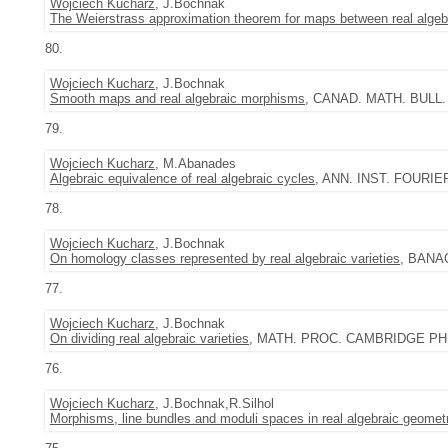
Wojciech Kucharz
, J.Bochnak
The Weierstrass approximation theorem for maps between real algebr
80.
Wojciech Kucharz
, J.Bochnak
Smooth maps and real algebraic morphisms
, CANAD. MATH. BULL. 4
79.
Wojciech Kucharz
, M.Abanades
Algebraic equivalence of real algebraic cycles
, ANN. INST. FOURIER
78.
Wojciech Kucharz
, J.Bochnak
On homology classes represented by real algebraic varieties
, BANA
77.
Wojciech Kucharz
, J.Bochnak
On dividing real algebraic varieties
, MATH. PROC. CAMBRIDGE PHILO
76.
Wojciech Kucharz
, J.Bochnak,R.Silhol
Morphisms, line bundles and moduli spaces in real algebraic geomet