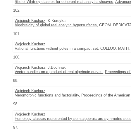
Stiefel-Whitney classes for coherent real analytic sheaves
,
Advances
102.
Wojciech Kucharz
, K.Kurdyka
Algebraicity of global real analytic hypersurfaces
, GEOM. DEDICATA 
101.
Wojciech Kucharz
Rational functions without poles in a compact set
, COLLOQ. MATH. 1
100.
Wojciech Kucharz
, J.Bochnak
Vector bundles on a product of real algebraic curves
,
Proceedings of
99.
Wojciech Kucharz
Meromorphic functions and factoriality
,
Proceedings of the American
98.
Wojciech Kucharz
Homology classes represented by semialgebraic arc-symmetric sets
97.