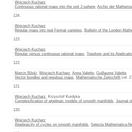
Wojciech Kucharz
Continuous rational maps into the unit 2-sphere
,
Archiv der Mathema
124.
Wojciech Kucharz
Regular maps into real Fermat varieties
,
Bulletin of the London Math
123.
Wojciech Kucharz
Regular versus continuous rational maps
,
Topology and its Applicati
122.
Marcin Bilski
,
Wojciech Kucharz
,
Anna Valette
,
Guillaume Valette
Vector bundles and regulous maps
,
Mathematische Zeitschrift
vol. 2
121.
Wojciech Kucharz
, Krzysztof Kurdyka
Complexification of algebraic models of smooth manifolds
,
Journal o
120.
Wojciech Kucharz
Algebraicity of cycles on smooth manifolds
,
Selecta Mathematica-N