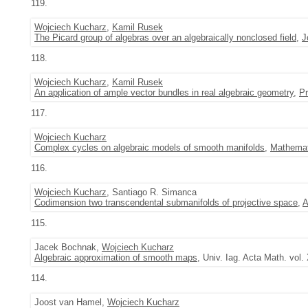
119.
Wojciech Kucharz
,
Kamil Rusek
The Picard group of algebras over an algebraically nonclosed field
,
J
118.
Wojciech Kucharz
,
Kamil Rusek
An application of ample vector bundles in real algebraic geometry
,
Pr
117.
Wojciech Kucharz
Complex cycles on algebraic models of smooth manifolds
,
Mathemat
116.
Wojciech Kucharz
, Santiago R. Simanca
Codimension two transcendental submanifolds of projective space
,
A
115.
Jacek Bochnak,
Wojciech Kucharz
Algebraic approximation of smooth maps
, Univ. Iag. Acta Math. vol.
114.
Joost van Hamel,
Wojciech Kucharz