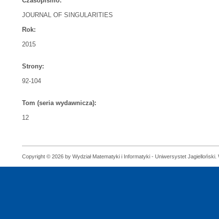
Czasopismo:
JOURNAL OF SINGULARITIES
Rok:
2015
Strony:
92-104
Tom (seria wydawnicza):
12
Copyright © 2026 by Wydział Matematyki i Informatyki - Uniwersystet Jagielloński