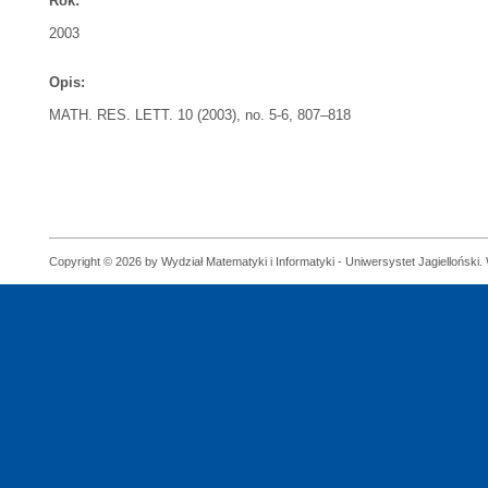
Rok:
2003
Opis:
MATH. RES. LETT. 10 (2003), no. 5-6, 807–818
Copyright © 2026 by Wydział Matematyki i Informatyki - Uniwersystet Jagielloński