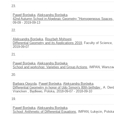
23.
Paweł Borówka
,
Aleksandra Borówka
.
42nd Autumn School in Algebraic Geometry "Homogeneous Spaces, C
09-09 - 2019-09-13
22.
Aleksandra Borówka
,
Rouzbeh Mohseni
.
Differential Geometry and its Applications 2019
, Faculty of Science,
2019-09-07
21.
Paweł Borówka
,
Aleksandra Borówka
.
School and workshop: Varieties and Group Actions
, IMPAN, Warszaw
20.
Barbara Opozda
,
Paweł Borówka
,
Aleksandra Borówka
.
Differential Geometry in honor of Udo Simon's 80th birthday
, A. Der
Vrancken , Będlewo, Polska, 2018-09-07 - 2018-09-10
19.
Paweł Borówka
,
Aleksandra Borówka
.
School: Arithmetic of Differential Equations
, IMPAN, Łukęcin, Polska