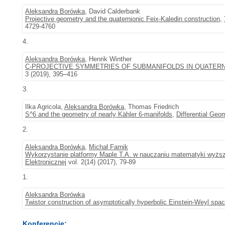
Aleksandra Borówka
, David Calderbank
Projective geometry and the quaternionic Feix-Kaledin construction
,
4729-4760
4.
Aleksandra Borówka
, Henrik Winther
C-PROJECTIVE SYMMETRIES OF SUBMANIFOLDS IN QUATER
3 (2019), 395–416
3.
Ilka Agricola,
Aleksandra Borówka
, Thomas Friedrich
S^6 and the geometry of nearly Kähler 6-manifolds
,
Differential Geom
2.
Aleksandra Borówka
,
Michał Farnik
Wykorzystanie platformy Maple T.A. w nauczaniu matematyki wyżs
Elektronicznej
vol. 2(14) (2017), 79-89
1.
Aleksandra Borówka
Twistor construction of asymptotically hyperbolic Einstein-Weyl spa
Konferencje: