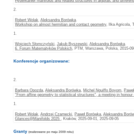
Hyperkähler manifolds and related structures in algbraic and differen
2.
Robert Wolak
,
Aleksandra Borówka
.
Workshop on almost hermitian and contact geometry
, Ilka Agricola,
1.
Wojciech Słomczyński
,
Jakub Byszewski
,
Aleksandra Borówka
.
6. Forum Matematyków Polskich
, PTM, Warszawa, Polska, 2015-09-
Konferencje organizowane:
2.
Barbara Opozda
,
Aleksandra Borówka
,
Michel Nguiffo Boyom
,
Pawe
"From affine geometry to statistical structures", a meeting in honour
1.
Robert Wolak
,
Andrzej Czarnecki
,
Paweł Borówka
,
Aleksandra Boró
Glances@Manifolds 2025
, Kraków, 2025-09-01, 2025-09-05
Granty
(realizowane po maju 2009 roku)