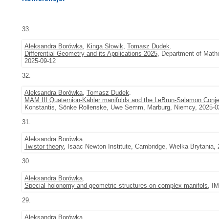
33.
Aleksandra Borówka
,
Kinga Słowik
,
Tomasz Dudek
.
Differential Geometry and its Applications 2025
, Department of Mathe
2025-09-12
32.
Aleksandra Borówka
,
Tomasz Dudek
.
MAM III Quaternion-Kähler manifolds and the LeBrun-Salamon Conje
Konstantis, Sönke Rollenske, Uwe Semm, Marburg, Niemcy, 2025-02
31.
Aleksandra Borówka
.
Twistor theory
, Isaac Newton Institute, Cambridge, Wielka Brytania,
30.
Aleksandra Borówka
.
Special holonomy and geometric structures on complex manifols
, I
29.
Aleksandra Borówka
.