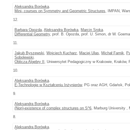
Aleksandra Borówka
.
Mini- courses on Symmetry and Geometric Structures
, IMPAN, Wars
12.
Barbara Opozda
,
Aleksandra Borówka
,
Marcin Sroka
.
Differential Geometry
, prof. B. Opozda, prof. U. Simon, dr W. Goem
11.
Jakub Byszewski
,
Wojciech Kucharz
,
Maciej Ulas
,
Michał Farnik
,
P
Sobolewski
.
Oblicza Algebry II
, Uniwersytet Pedagogiczny w Krakowie, Kraków, P
10.
Aleksandra Borówka
.
E-Technologie w Kształceniu Inżynierów
, PG oraz AGH, Gdańsk, Pol
9.
Aleksandra Borówka
.
(Non)-existence of complex structures on S^6
, Marburg University ,
8.
Aleksandra Borówka
.