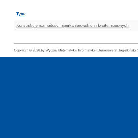
Tytuł
Konstrukcje rozmaitości hiperkählerowskich i kwaternionowych
Copyright © 2026 by Wydział Matematyki i Informatyki - Uniwersystet Jagielloński