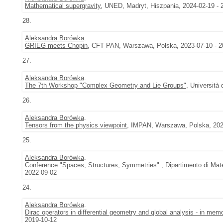
Mathematical supergravity
, UNED, Madryt, Hiszpania, 2024-02-19 - 
28.
Aleksandra Borówka
.
GRIEG meets Chopin
, CFT PAN, Warszawa, Polska, 2023-07-10 - 2
27.
Aleksandra Borówka
.
The 7th Workshop "Complex Geometry and Lie Groups"
, Università
26.
Aleksandra Borówka
.
Tensors from the physics viewpoint
, IMPAN, Warszawa, Polska, 202
25.
Aleksandra Borówka
.
Conference "Spaces, Structures, Symmetries"
, Dipartimento di Mat
2022-09-02
24.
Aleksandra Borówka
.
Dirac operators in differential geometry and global analysis - in me
2019-10-12