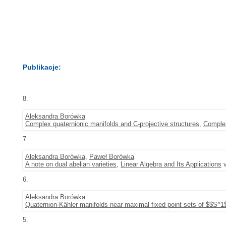
Publikacje:
8.
Aleksandra Borówka
Complex quaternionic manifolds and C-projective structures
,
Comple
7.
Aleksandra Borówka
,
Paweł Borówka
A note on dual abelian varieties
,
Linear Algebra and Its Applications
v
6.
Aleksandra Borówka
Quaternion-Kähler manifolds near maximal fixed point sets of $$S^
5.