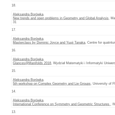
18.
Aleksandra Borówka
.
New trends and open problems in Geometry and Global Analysis
, Ma
31
17.
Aleksandra Borówka
.
Masterclass by Dominic Joyce and Yuuji Tanaka
, Centre for quatnt
16.
Aleksandra Borówka
.
Glances@Manifolds 2018
, Wydział Matematyki i Informatyki Uniwer
15.
Aleksandra Borówka
.
5th workshop on Complex Geometry and Lie Groups
, University of 
14.
Aleksandra Borówka
.
International Conference on Symmetry and Geometric Structures
, 
13.