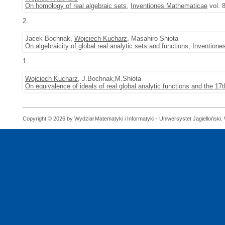
On homology of real algebraic sets
,
Inventiones Mathematicae
vol. 
2.
Jacek Bochnak,
Wojciech Kucharz
, Masahiro Shiota
On algebraicity of global real analytic sets and functions
,
Inventione
1.
Wojciech Kucharz
, J.Bochnak,M.Shiota
On equivalence of ideals of real global analytic functions and the 17t
Copyright © 2026 by Wydział Matematyki i Informatyki - Uniwersystet Jagielloński