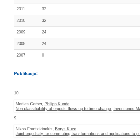
2011
32
2010
32
2009
24
2008
24
2007
0
Publikacje:
10.
Marlies Gerber,
Philipp Kunde
Non-classifiability of ergodic flows up to time change
,
Inventiones M
9.
Nikos Frantzikinakis,
Borys Kuca
Joint ergodicity for commuting transformations and applications to 