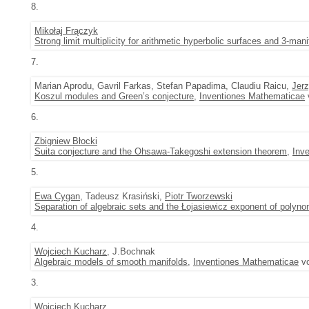
8.
Mikołaj Frączyk
Strong limit multiplicity for arithmetic hyperbolic surfaces and 3-mani
7.
Marian Aprodu, Gavril Farkas, Stefan Papadima, Claudiu Raicu,
Jer
Koszul modules and Green’s conjecture
,
Inventiones Mathematicae
v
6.
Zbigniew Błocki
Suita conjecture and the Ohsawa-Takegoshi extension theorem
,
Inv
5.
Ewa Cygan
, Tadeusz Krasiński,
Piotr Tworzewski
Separation of algebraic sets and the Łojasiewicz exponent of polyn
4.
Wojciech Kucharz
, J.Bochnak
Algebraic models of smooth manifolds
,
Inventiones Mathematicae
vo
3.
Wojciech Kucharz