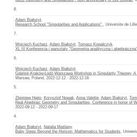
8.
Adam Białożyt
.
Research School "Singularities and Applications"
, Universite de Lill
7.
Wojciech Kucharz
,
Adam Białożyt
,
Tomasz Kowalczyk
.
XL III Konferencja i warsztaty "Geometria analityczna i algebraiczna
6.
Wojciech Kucharz
,
Adam Białożyt
.
Gdańsk-Kraków-Łódź-Warszawa Workshop in Singularity Theorey, A s
Warsaw, Poland, 2022-12-12 - 2022-12-16
5.
Zbigniew Hajto
,
Krzysztof Nowak
,
Anna Valette
,
Adam Białożyt
,
Tom
Real Algebraic Geometry and Singularities, Conference in honor of W
2022-09-12 - 2022-09-17
4.
Adam Białożyt
,
Natalia Maślany
.
Baby Steps Beyond the Horizon: Mathematics for Students
, Uniwer