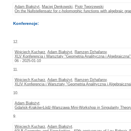
Adam Białożyt
,
Maciej Denkowski
,
Piotr Tworzewski
On the Nullstellensatz for c-holomorphic functions with algebraic gra
Konferencje:
12.
Wojciech Kucharz
,
Adam Białożyt
,
Ramzen Dzhafarov
.
XLV Konferencja i Warsztaty "Geometria Analityczna i Algebraiczna
06 - 2025-01-10
11.
Wojciech Kucharz
,
Adam Białożyt
,
Ramzen Dzhafarov
.
XLIV Konferencja i Warsztaty "Geometria Analityczna i Algebraiczna
10.
Adam Białożyt
.
Gdańsk-Kraków-Łódź-Warszawa Mini-Workshop in Singularity Theor
9.
Wojciech Kucharz
,
Adam Białożyt
.
60LB Geometry and Singularities - 60th anniversary of Lev Birbrair
, 