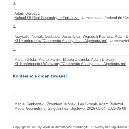
3.
Adam Białożyt
.
School Of Real Geometry In Fortaleza
, Universidade Federal de Cea
2.
Krzysztof Nowak
,
Leokadia Białas-Cież
,
Wojciech Kucharz
,
Adam Bi
XLI Konferencja "Geometria Analityczna i Algebraiczna"
, Uniwersyte
1.
Marcin Bilski
,
Michał Farnik
,
Maciej Zieliński
,
Adam Białożyt
.
XL Konferencja i Warsztaty "Geometria Analityczna i Algebraiczna"
,
Konferencje organizowane:
1.
Maciej Denkowski
,
Zbigniew Jelonek
,
Lev Birbrair
,
Adam Białożyt
.
Metric Geometry of Singularities
, Będlewo, 2026-05-04, 2026-05-09
Copyright © 2026 by Wydział Matematyki i Informatyki - Uniwersystet Jagielloński