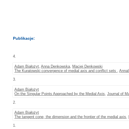
Publikacje:
4.
Adam Białożyt
,
Anna Denkowska
,
Maciej Denkowski
The Kuratowski convergence of medial axis and conflict sets
,
Annal
3.
Adam Białożyt
On the Singular Points Approached by the Medial Axis
,
Journal of M
2.
Adam Białożyt
The tangent cone, the dimension and the frontier of the medial axis
,
1.