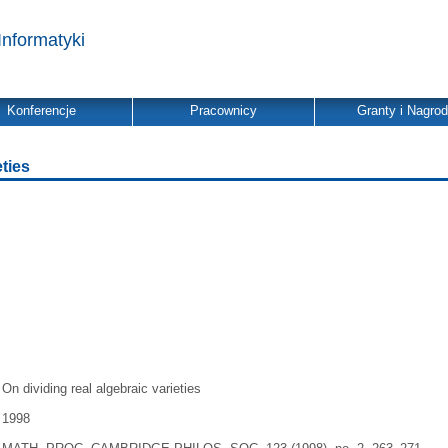
Informatyki
Konferencje
Pracownicy
Granty i Nagro
eties
On dividing real algebraic varieties
1998