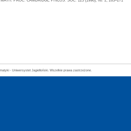
MATH. PROC. CAMBRIDGE PHILOS. SOC. 123 (1998), no. 2, 263–271
matyki - Uniwersystet Jagielloński. Wszelkie prawa zastrzeżone.