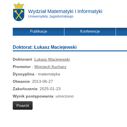
Wydział Matematyki i Informatyki
Uniwersytetu Jagiellońskiego
Publikacje
Konferencje
Doktorat: Łukasz Maciejewski
Doktorant
:
Łukasz Maciejewski
Promotor
-
Wojciech Kucharz
Dyscyplina
- matematyka
Otwarcie
: 2013-06-27
Zakończenie
: 2025-01-23
Wynik postępowania
: umorzono
Powrót