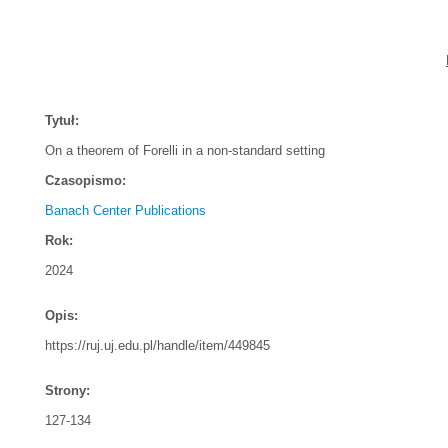
Tytuł:
On a theorem of Forelli in a non-standard setting
Czasopismo:
Banach Center Publications
Rok:
2024
Opis:
https://ruj.uj.edu.pl/handle/item/449845
Strony:
127-134