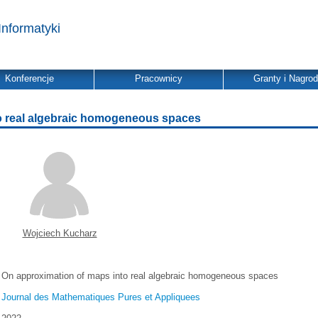
Informatyki
Konferencje
Pracownicy
Granty i Nagro
o real algebraic homogeneous spaces
Wojciech Kucharz
On approximation of maps into real algebraic homogeneous spaces
Journal des Mathematiques Pures et Appliquees