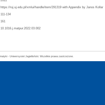
2022
https://ruj.uj.edu.pl/xmlui/handle/item/291319 with Appendix by Janos Kollar
111-134
161
10.1016.j.matpur.2022.03.002
matyki - Uniwersystet Jagielloński. Wszelkie prawa zastrzeżone.