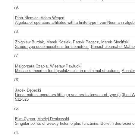
79.
Piotr Niemiec
,
Adam Wegert
Algebra of operators affiliated with a finite type I von Neumann algeb
78.
Zbigniew Burdak
,
Marek Kosiek
,
Patryk Pagacz
,
Marek Słociński
Szego-type decompositions for isometries
,
Banach Journal of Mathe
77.
Małgorzata Czapla
,
Wiesław Pawłucki
Michael's theorem for Lipschitz cells in o-minimal structures
,
Annales
76.
Jacek Dębecki
Linear natural operators lifting p-vectors to tensors of type (q,0) on 
511-525
75.
Ewa Cygan
,
Maciej Denkowski
Singular points of weakly holomorphic functions
,
Bulletin des Scien
74.