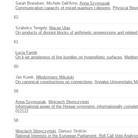
Sarah Brandsen, Michele Dall'Arno,
Anna Szymusiak
Communication capacity of mixed quantum t-designs
,
Physical Revi
62.
Szabolcs Tengely,
Maciej Ulas
On products of disjoint blocks of arithmetic progressions and related
61.
Łucja Farnik
On k-jet ampleness of line bundles on hyperelliptic surfaces
,
Mediter
60.
Jan Kurek,
Włodzimierz Mikulski
On canonical constructions on connections
,
Annales Universitatis M
59.
Anna Szymusiak
,
Wojciech Słomczyński
Informational power of the Hoggar symmetric informationally comple
012122
58.
Wojciech Słomczyński
, Dariusz Stolicki
National Interests in the European Parliament: Roll Call Vote Analysi