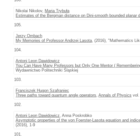
Nikolai Nikolov,
Maria Trybuła
Estimates of the Bergman distance on Dini-smooth bounded planar 
105.
Jerzy Ombach
My Memories of Professor Andrzej Lasota
, (2016), "Mathematics Lik
104.
Antoni Leon Dawidowicz
You Can Have Many Professors but Only One Mentor ( Remembering
Wydawnictwo Politechniki Śląskiej
103.
Franciszek Hugon Szafraniec
Three paths toward quantum angle operators
,
Annals of Physics
vol.
102.
Antoni Leon Dawidowicz
, Anna Poskrobko
Asymptotic properties of the von Foerster-Lasota equation and indic
(2016), 1-9
101.