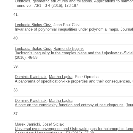
Orbifolds, geometric structures and foliations. Applications to harm
Torino vol. 73/1 , 3-4 (2016), 173-187
41.
Leokadia Białas-Cież
, Jean-Paul Calvi
Invariance of polynomial inequalities under polynomial maps
,
Journal
40.
Leokadia Białas-Cież
,
Raimondo Eggink
Jackson’s inequality in the complex plane and the Łojasiewicz–Siciak
(2016), 46-59
39.
Dominik Kwietniak
,
Martha Łącka
, Piotr Oprocha
A panorama of specification-like properties and their consequences
,
38.
Dominik Kwietniak
,
Martha Łącka
A note on the complexity function and entropy of pseudogroups
,
Jour
37.
Marek Jarnicki
,
Józef Siciak
Universal overconvergence and Ostrowski gaps for holomorphic funct