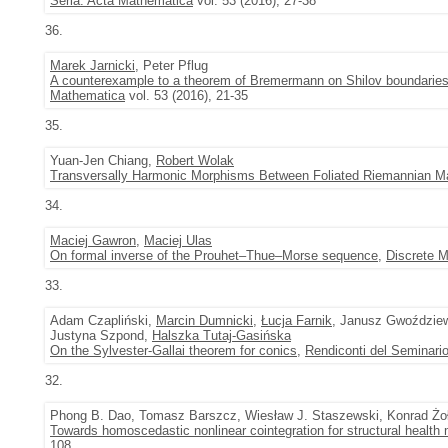
Seria: Acta Mathematica
vol. 53 (2016), 27-38
36.
Marek Jarnicki
, Peter Pflug
A counterexample to a theorem of Bremermann on Shilov boundaries 
Mathematica
vol. 53 (2016), 21-35
35.
Yuan-Jen Chiang,
Robert Wolak
Transversally Harmonic Morphisms Between Foliated Riemannian Ma
34.
Maciej Gawron
,
Maciej Ulas
On formal inverse of the Prouhet–Thue–Morse sequence
,
Discrete 
33.
Adam Czapliński,
Marcin Dumnicki
,
Łucja Farnik
, Janusz Gwoździe
Justyna Szpond,
Halszka Tutaj-Gasińska
On the Sylvester-Gallai theorem for conics
,
Rendiconti del Seminari
32.
Phong B. Dao, Tomasz Barszcz, Wiesław J. Staszewski, Konrad Żo
Towards homoscedastic nonlinear cointegration for structural health 
108