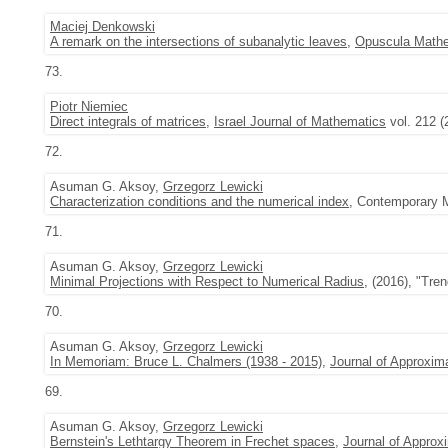
Maciej Denkowski
A remark on the intersections of subanalytic leaves
,
Opuscula Math
73.
Piotr Niemiec
Direct integrals of matrices
,
Israel Journal of Mathematics
vol. 212 (
72.
Asuman G. Aksoy,
Grzegorz Lewicki
Characterization conditions and the numerical index
, Contemporary M
71.
Asuman G. Aksoy,
Grzegorz Lewicki
Minimal Projections with Respect to Numerical Radius
, (2016), "Tre
70.
Asuman G. Aksoy,
Grzegorz Lewicki
In Memoriam: Bruce L. Chalmers (1938 - 2015)
,
Journal of Approxim
69.
Asuman G. Aksoy,
Grzegorz Lewicki
Bernstein's Lethtargy Theorem in Frechet spaces
,
Journal of Approx