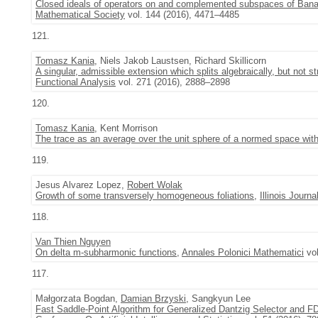
Closed ideals of operators on and complemented subspaces of Banac
Mathematical Society
vol. 144 (2016), 4471–4485
121.
Tomasz Kania
, Niels Jakob Laustsen, Richard Skillicorn
A singular, admissible extension which splits algebraically, but not 
Functional Analysis
vol. 271 (2016), 2888–2898
120.
Tomasz Kania
, Kent Morrison
The trace as an average over the unit sphere of a normed space wit
119.
Jesus Alvarez Lopez,
Robert Wolak
Growth of some transversely homogeneous foliations
,
Illinois Journ
118.
Van Thien Nguyen
On delta m-subharmonic functions
,
Annales Polonici Mathematici
vol
117.
Małgorzata Bogdan,
Damian Brzyski
, Sangkyun Lee
Fast Saddle-Point Algorithm for Generalized Dantzig Selector and F