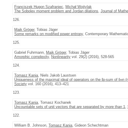
Franciszek Hugon Szafraniec
,
Michał Wojtylak
The Sobolev moment problem and Jordan dilations
,
Journal of Mathe
126.
Maik Gröger
, Tobias Jäger
Some remarks on modified power entropy
, Contemporary Mathematic
125.
Gabriel Fuhrmann,
Maik Gröger
, Tobias Jäger
Amorphic complexity
,
Nonlinearity
vol. 29(2) (2016), 528-565
124.
Tomasz Kania
, Niels Jakob Laustsen
Uniqueness of the maximal ideal of operators on the ℓp-sum of ℓ∞n (
Society
vol. 160 (2016), 413–421
123.
Tomasz Kania
, Tomasz Kochanek
Uncountable sets of unit vectors that are separated by more than 1
,
122.
William B. Johnson,
Tomasz Kania
, Gideon Schechtman