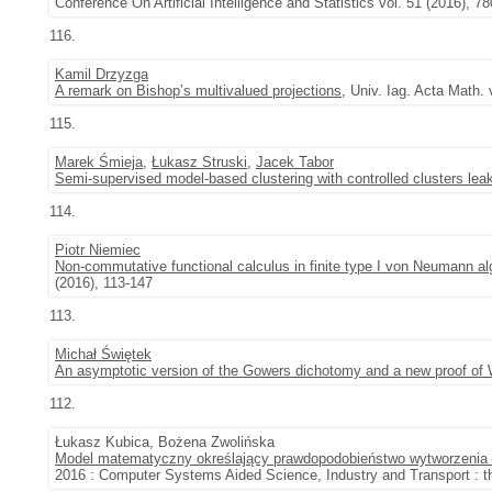
Conference On Artificial Intelligence and Statistics vol. 51 (2016), 7
116.
Kamil Drzyzga
A remark on Bishop’s multivalued projections
, Univ. Iag. Acta Math. 
115.
Marek Śmieja
,
Łukasz Struski
,
Jacek Tabor
Semi-supervised model-based clustering with controlled clusters lea
114.
Piotr Niemiec
Non-commutative functional calculus in finite type I von Neumann a
(2016), 113-147
113.
Michał Świętek
An asymptotic version of the Gowers dichotomy and a new proof of
112.
Łukasz Kubica, Bożena Zwolińska
Model matematyczny określający prawdopodobieństwo wytworzenia 
2016 : Computer Systems Aided Science, Industry and Transport : th