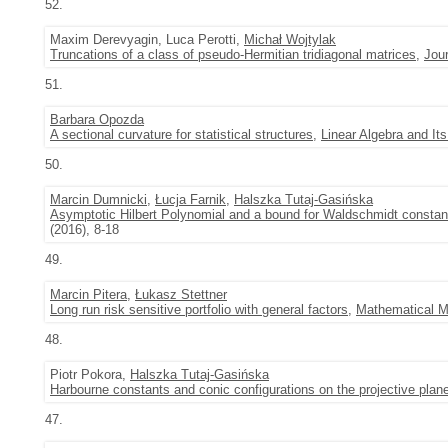
52.
Maxim Derevyagin, Luca Perotti,
Michał Wojtylak
Truncations of a class of pseudo-Hermitian tridiagonal matrices
,
Jour
51.
Barbara Opozda
A sectional curvature for statistical structures
,
Linear Algebra and Its
50.
Marcin Dumnicki
,
Łucja Farnik
,
Halszka Tutaj-Gasińska
Asymptotic Hilbert Polynomial and a bound for Waldschmidt constan
(2016), 8-18
49.
Marcin Pitera
,
Łukasz Stettner
Long run risk sensitive portfolio with general factors
,
Mathematical M
48.
Piotr Pokora,
Halszka Tutaj-Gasińska
Harbourne constants and conic configurations on the projective plan
47.