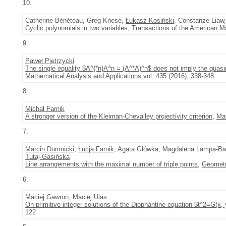
10.
Catherine Bénéteau, Greg Knese,
Łukasz Kosiński
, Constanze Liaw,
Cyclic polynomials in two variables
,
Transactions of the American M
9.
Paweł Pietrzycki
The single equality $A^{*n}A^n = (A^*A)^n$ does not imply the quasin
Mathematical Analysis and Applications
vol. 435 (2016), 338-348
8.
Michał Farnik
A stronger version of the Kleiman-Chevalley projectivity criterion
,
Ma
7.
Marcin Dumnicki
,
Łucja Farnik
, Agata Główka, Magdalena Lampa-B
Tutaj-Gasińska
Line arrangements with the maximal number of triple points
,
Geometr
6.
Maciej Gawron
,
Maciej Ulas
On primitive integer solutions of the Diophantine equation $t^2=G(x, y
122