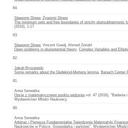
84.
Sławomir Dinew
,
Żywomir Dinew
The minimum sets and free boundaries of strictly plurisubharmonic f
(2016), 1-17
83.
Sławomir Dinew
, Vincent Guedj, Ahmed Zeriahi
Open problems in pluripotential theory
,
Complex Variables and Ellipt
82.
Jakub Byszewski
Some remarks about the Dedekind-Mertens lemma
,
Banach Center P
81.
Anna Serwatka
Opcje z matematycznego punktu widzenia
vol. 47 (2016), "Badania
Wydawnictwo Młodzi Naukowcy
80.
Anna Serwatka
Arbitraż i Pierwsze Fundamentalne Twierdzenie Matematyki Finans
Naukowców w Polsce. Gospodarka i państwo", Wydawnictwo Młodz