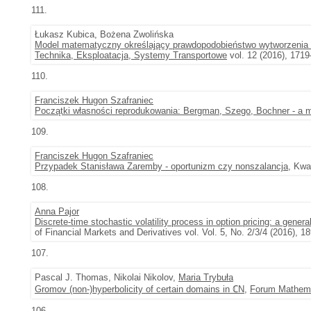
111.
Łukasz Kubica, Bożena Zwolińska
Model matematyczny określający prawdopodobieństwo wytworzenia 
Technika, Eksploatacja, Systemy Transportowe
vol. 12 (2016), 171
110.
Franciszek Hugon Szafraniec
Początki własności reprodukowania: Bergman, Szego, Bochner - a
109.
Franciszek Hugon Szafraniec
Przypadek Stanisława Zaremby - oportunizm czy nonszalancja
, Kwa
108.
Anna Pajor
Discrete-time stochastic volatility process in option pricing: a gene
of Financial Markets and Derivatives vol. Vol. 5, No. 2/3/4 (2016), 1
107.
Pascal J. Thomas, Nikolai Nikolov,
Maria Trybuła
Gromov (non-)hyperbolicity of certain domains in ℂN
,
Forum Mathem
106.