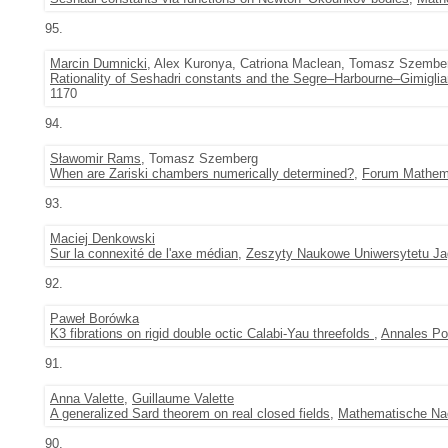
95.
Marcin Dumnicki
, Alex Kuronya, Catriona Maclean, Tomasz Szembe
Rationality of Seshadri constants and the Segre–Harbourne–Gimigli
1170
94.
Sławomir Rams
, Tomasz Szemberg
When are Zariski chambers numerically determined?
,
Forum Mathem
93.
Maciej Denkowski
Sur la connexité de l'axe médian
,
Zeszyty Naukowe Uniwersytetu Jag
92.
Paweł Borówka
K3 fibrations on rigid double octic Calabi-Yau threefolds
,
Annales Po
91.
Anna Valette
,
Guillaume Valette
A generalized Sard theorem on real closed fields
,
Mathematische Na
90.