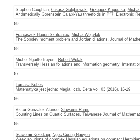
Stephen Coughlan,
Łukasz Gołębiowski
,
Grzegorz Kapustka
,
Michał
Arithmetically Gorenstein Calabi-Yau threefolds in P^7
,
Electronic R
89.
Franciszek Hugon Szafraniec
,
Michał Wojtylak
The Sobolev moment problem and Jordan dilations
,
Journal of Mathe
88.
Michel Nguiffo Boyom,
Robert Wolak
Transversely Hessian foliations and information geometry
,
Internati
87.
Tomasz Kobos
Matematyka jest jedna: Magia liczb
, Delta vol. 03 (2016), 16-19
86.
Victor Gonzalez-Alonso,
Sławomir Rams
Counting Lines on Quartic Surfaces
,
Taiwanese Journal of Mathemat
85.
Sławomir Kołodziej
,
Ngoc Cuong Nguyen
Weak solutions of complex Hessian equations on compact Hermitian