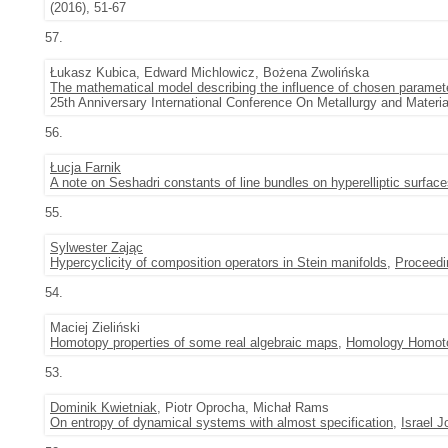
(2016), 51-67
57.
Łukasz Kubica, Edward Michlowicz, Bożena Zwolińska
The mathematical model describing the influence of chosen parameter
25th Anniversary International Conference On Metallurgy and Materia
56.
Łucja Farnik
A note on Seshadri constants of line bundles on hyperelliptic surfac
55.
Sylwester Zając
Hypercyclicity of composition operators in Stein manifolds
,
Proceedi
54.
Maciej Zieliński
Homotopy properties of some real algebraic maps
,
Homology Homoto
53.
Dominik Kwietniak
, Piotr Oprocha, Michał Rams
On entropy of dynamical systems with almost specification
,
Israel 