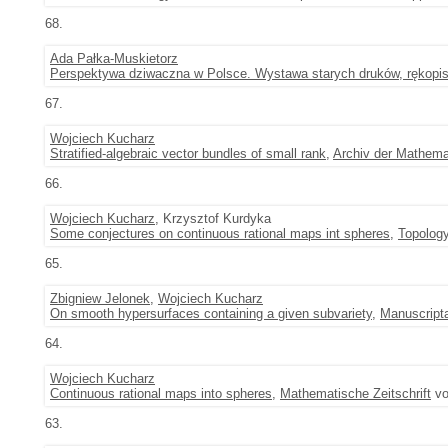
68.
Ada Pałka-Muskietorz
Perspektywa dziwaczna w Polsce. Wystawa starych druków, rękopis
67.
Wojciech Kucharz
Stratified-algebraic vector bundles of small rank
,
Archiv der Mathema
66.
Wojciech Kucharz
, Krzysztof Kurdyka
Some conjectures on continuous rational maps int spheres
,
Topology
65.
Zbigniew Jelonek
,
Wojciech Kucharz
On smooth hypersurfaces containing a given subvariety
,
Manuscript
64.
Wojciech Kucharz
Continuous rational maps into spheres
,
Mathematische Zeitschrift
vo
63.