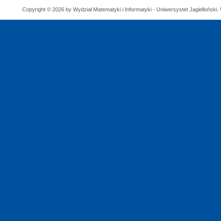
Copyright © 2026 by Wydział Matematyki i Informatyki - Uniwersystet Jagielloński