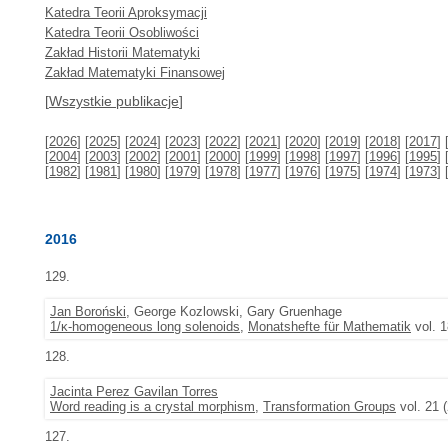
Katedra Teorii Aproksymacji
Katedra Teorii Osobliwości
Zakład Historii Matematyki
Zakład Matematyki Finansowej
[
Wszystkie publikacje
]
[
2026
] [
2025
] [
2024
] [
2023
] [
2022
] [
2021
] [
2020
] [
2019
] [
2018
] [
2017
] 
[
2004
] [
2003
] [
2002
] [
2001
] [
2000
] [
1999
] [
1998
] [
1997
] [
1996
] [
1995
] 
[
1982
] [
1981
] [
1980
] [
1979
] [
1978
] [
1977
] [
1976
] [
1975
] [
1974
] [
1973
] 
2016
129.
Jan Boroński
, George Kozlowski, Gary Gruenhage
1/κ-homogeneous long solenoids
,
Monatshefte für Mathematik
vol. 1
128.
Jacinta Perez Gavilan Torres
Word reading is a crystal morphism
,
Transformation Groups
vol. 21 
127.