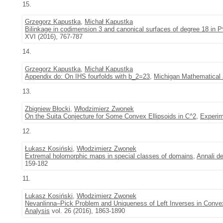
15.
Grzegorz Kapustka
,
Michał Kapustka
Bilinkage in codimension 3 and canonical surfaces of degree 18 in P
XVI (2016), 767-787
14.
Grzegorz Kapustka
,
Michał Kapustka
Appendix do: On IHS fourfolds with b_2=23
,
Michigan Mathematical 
13.
Zbigniew Błocki
,
Włodzimierz Zwonek
On the Suita Conjecture for Some Convex Ellipsoids in C^2
,
Experim
12.
Łukasz Kosiński
,
Włodzimierz Zwonek
Extremal holomorphic maps in special classes of domains
,
Annali de
159-182
11.
Łukasz Kosiński
,
Włodzimierz Zwonek
Nevanlinna–Pick Problem and Uniqueness of Left Inverses in Conv
Analysis
vol. 26 (2016), 1863-1890