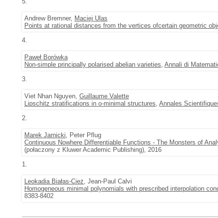
5.
Andrew Bremner,
Maciej Ulas
Points at rational distances from the vertices ofcertain geometric ob
4.
Paweł Borówka
Non-simple principally polarised abelian varieties
,
Annali di Matemati
3.
Viet Nhan Nguyen,
Guillaume Valette
Lipschitz stratifications in o-minimal structures
,
Annales Scientifique
2.
Marek Jarnicki
, Peter Pflug
Continuous Nowhere Differentiable Functions - The Monsters of Anal
(połaczony z Kluwer Academic Publishing), 2016
1.
Leokadia Białas-Cież
, Jean-Paul Calvi
Homogeneous minimal polynomials with prescribed interpolation con
8383-8402