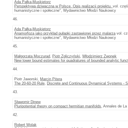
Ada Pałka-Muskietorz
Perspektywa dziwaczna w Polsce. Opis realizacji projektu.
vol. czę
humanistyczne i społeczne", Wydawnictwo Młodzi Naukowcy
46.
Ada Pałka-Muskietorz
Anamorfoza jako przykład pułapki zastawionej przez malarza
vol. cz
humanistyczne i społeczne", Wydawnictwo Młodzi Naukowcy
45.
Małgorzata Moczurad
,
Piotr Zgliczyński
,
Włodzimierz Zwonek
New lower bound estimates for quadratures of bounded analytic func
44.
Piotr Jaworski,
Marcin Pitera
The 20-60-20 Rule
,
Discrete and Continuous Dynamical Systems - S
43.
Sławomir Dinew
Pluripotential theory on compact hermitian manifolds
, Annales de La
42.
Robert Wolak