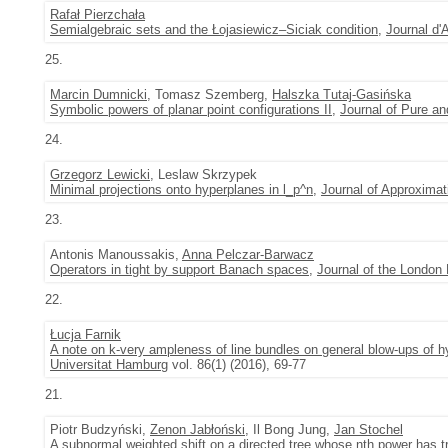
Rafał Pierzchała
Semialgebraic sets and the Łojasiewicz–Siciak condition
,
Journal d
25.
Marcin Dumnicki
, Tomasz Szemberg,
Halszka Tutaj-Gasińska
Symbolic powers of planar point configurations II
,
Journal of Pure an
24.
Grzegorz Lewicki
, Leslaw Skrzypek
Minimal projections onto hyperplanes in l_p^n
,
Journal of Approximat
23.
Antonis Manoussakis,
Anna Pelczar-Barwacz
Operators in tight by support Banach spaces
,
Journal of the London
22.
Łucja Farnik
A note on k-very ampleness of line bundles on general blow-ups of hy
Universitat Hamburg
vol. 86(1) (2016), 69-77
21.
Piotr Budzyński,
Zenon Jabłoński
, Il Bong Jung,
Jan Stochel
A subnormal weighted shift on a directed tree whose nth power has tr