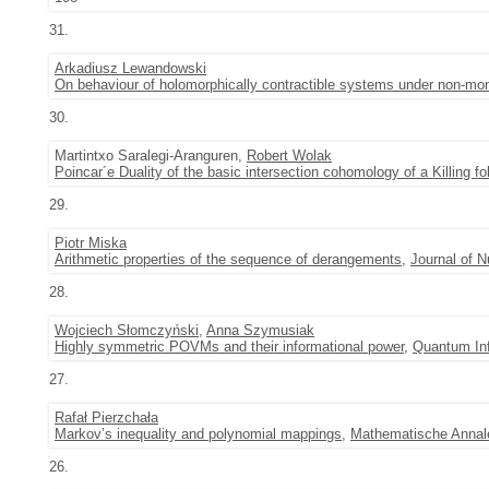
31.
Arkadiusz Lewandowski
On behaviour of holomorphically contractible systems under non-mo
30.
Martintxo Saralegi-Aranguren,
Robert Wolak
Poincar´e Duality of the basic intersection cohomology of a Killing fol
29.
Piotr Miska
Arithmetic properties of the sequence of derangements
,
Journal of 
28.
Wojciech Słomczyński
,
Anna Szymusiak
Highly symmetric POVMs and their informational power
,
Quantum In
27.
Rafał Pierzchała
Markov’s inequality and polynomial mappings
,
Mathematische Annal
26.