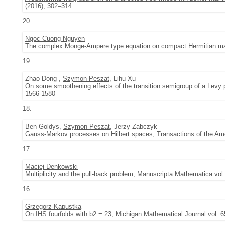
(2016), 302–314
20.
Ngoc Cuong Nguyen
The complex Monge-Ampere type equation on compact Hermitian man
19.
Zhao Dong ,
Szymon Peszat
, Lihu Xu
On some smoothening effects of the transition semigroup of a Levy
1566-1580
18.
Ben Goldys,
Szymon Peszat
, Jerzy Zabczyk
Gauss-Markov processes on Hilbert spaces
,
Transactions of the Am
17.
Maciej Denkowski
Multiplicity and the pull-back problem
,
Manuscripta Mathematica
vol.
16.
Grzegorz Kapustka
On IHS fourfolds with b2 = 23
,
Michigan Mathematical Journal
vol. 6