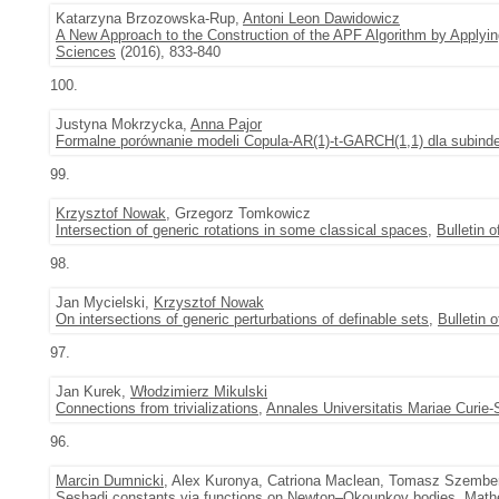
Katarzyna Brzozowska-Rup,
Antoni Leon Dawidowicz
A New Approach to the Construction of the APF Algorithm by Applyi
Sciences
(2016), 833-840
100.
Justyna Mokrzycka,
Anna Pajor
Formalne porównanie modeli Copula-AR(1)-t-GARCH(1,1) dla subin
99.
Krzysztof Nowak
, Grzegorz Tomkowicz
Intersection of generic rotations in some classical spaces
,
Bulletin 
98.
Jan Mycielski,
Krzysztof Nowak
On intersections of generic perturbations of definable sets
,
Bulletin 
97.
Jan Kurek,
Włodzimierz Mikulski
Connections from trivializations
,
Annales Universitatis Mariae Curie
96.
Marcin Dumnicki
, Alex Kuronya, Catriona Maclean, Tomasz Szembe
Seshadi constants via functions on Newton–Okounkov bodies
,
Math