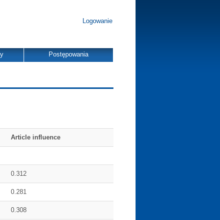
Logowanie
dy
Postępowania
Article influence
0.312
0.281
0.308