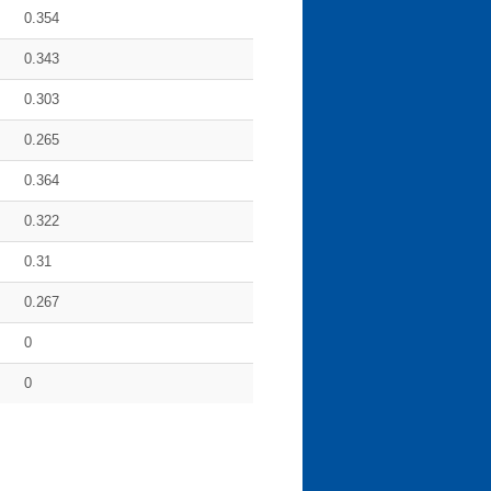
0.354
0.343
0.303
0.265
0.364
0.322
0.31
0.267
0
0