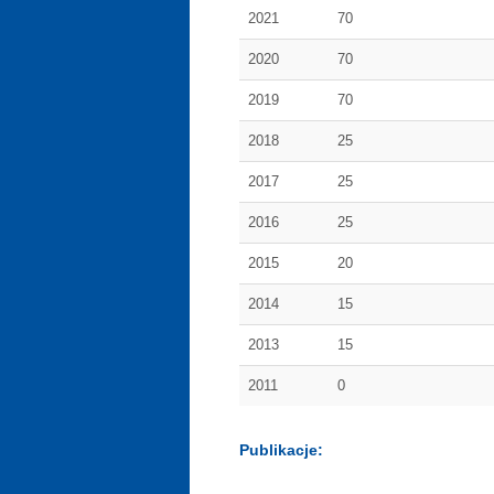
2021
70
2020
70
2019
70
2018
25
2017
25
2016
25
2015
20
2014
15
2013
15
2011
0
Publikacje: