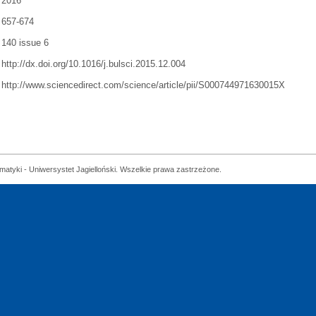
2016
657-674
140 issue 6
http://dx.doi.org/10.1016/j.bulsci.2015.12.004
http://www.sciencedirect.com/science/article/pii/S000744971630015X
matyki - Uniwersystet Jagielloński. Wszelkie prawa zastrzeżone.