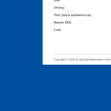
Rok:
Strony:
Tom (seria wydawnicza):
Numer DOI:
Link:
Copyright © 2026 by Wydział Matematyki i Infor