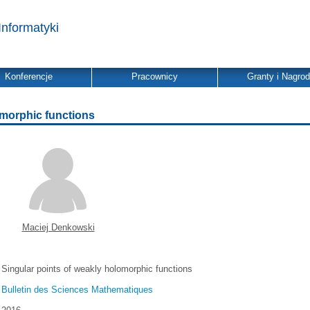
Informatyki
Konferencje
Pracownicy
Granty i Nagro
omorphic functions
Maciej Denkowski
Singular points of weakly holomorphic functions
Bulletin des Sciences Mathematiques