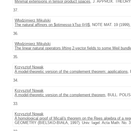
Minimal extensions in tensor product spaces
, J. APPROX. THEORY 9
37.
Włodzimierz Mikulski
The natural affinors on $otimessp kTsp {(r)}$
, NOTE MAT. 19 (1999), 
36.
Włodzimierz Mikulski
The linear natural operators lifting 2-vector fields to some Weil bundl
35.
Krzysztof Nowak
A model-theoretic version of the complement theorem: applications
,
34.
Krzysztof Nowak
A model-theoretic version of the complement theorem
, BULL. POLIS
33.
Krzysztof Nowak
A homological proof of Micali's theorem on the Rees algebra of a re
GEOMETRY (BIELSKO-BIAŁA, 1997). Univ. Iagel. Acta Math. No. 37