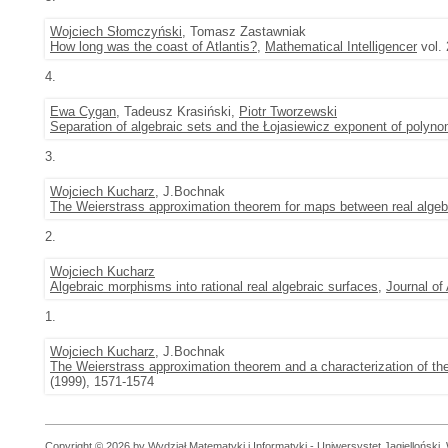
Wojciech Słomczyński
, Tomasz Zastawniak
How long was the coast of Atlantis?
,
Mathematical Intelligencer
vol. 
4.
Ewa Cygan
, Tadeusz Krasiński,
Piotr Tworzewski
Separation of algebraic sets and the Łojasiewicz exponent of polyn
3.
Wojciech Kucharz
, J.Bochnak
The Weierstrass approximation theorem for maps between real algebr
2.
Wojciech Kucharz
Algebraic morphisms into rational real algebraic surfaces
,
Journal of
1.
Wojciech Kucharz
, J.Bochnak
The Weierstrass approximation theorem and a characterization of the 
(1999), 1571-1574
Copyright © 2026 by Wydział Matematyki i Informatyki - Uniwersystet Jagielloński