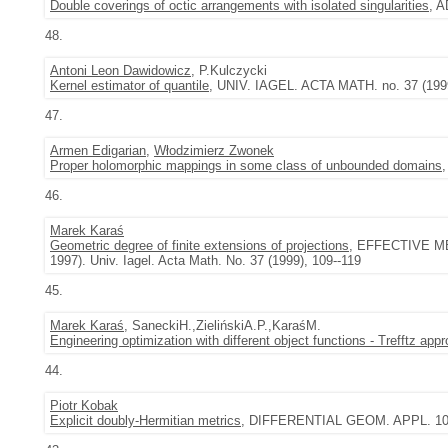
Double coverings of octic arrangements with isolated singularities
, 
48.
Antoni Leon Dawidowicz
, P.Kulczycki
Kernel estimator of quantile
, UNIV. IAGEL. ACTA MATH. no. 37 (1999
47.
Armen Edigarian
,
Włodzimierz Zwonek
Proper holomorphic mappings in some class of unbounded domains
46.
Marek Karaś
Geometric degree of finite extensions of projections
, EFFECTIVE M
1997). Univ. Iagel. Acta Math. No. 37 (1999), 109--119
45.
Marek Karaś
, SaneckiH.,ZielińskiA.P.,KaraśM.
Engineering optimization with different object functions - Trefftz app
44.
Piotr Kobak
Explicit doubly-Hermitian metrics
, DIFFERENTIAL GEOM. APPL. 10 (