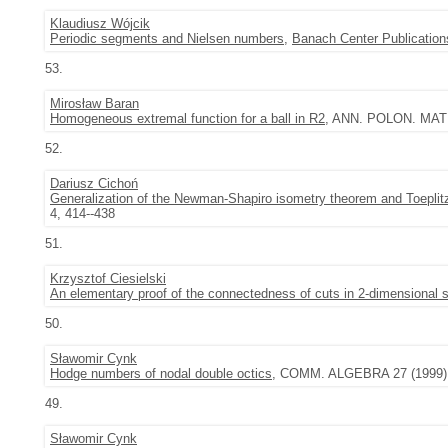
Klaudiusz Wójcik
Periodic segments and Nielsen numbers
,
Banach Center Publication
53.
Mirosław Baran
Homogeneous extremal function for a ball in R2
, ANN. POLON. MATH.
52.
Dariusz Cichoń
Generalization of the Newman-Shapiro isometry theorem and Toeplit
4, 414--438
51.
Krzysztof Ciesielski
An elementary proof of the connectedness of cuts in 2-dimensional 
50.
Sławomir Cynk
Hodge numbers of nodal double octics
, COMM. ALGEBRA 27 (1999), 
49.
Sławomir Cynk