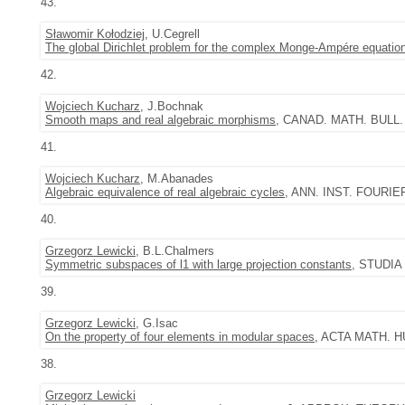
43.
Sławomir Kołodziej
, U.Cegrell
The global Dirichlet problem for the complex Monge-Ampére equatio
42.
Wojciech Kucharz
, J.Bochnak
Smooth maps and real algebraic morphisms
, CANAD. MATH. BULL. 4
41.
Wojciech Kucharz
, M.Abanades
Algebraic equivalence of real algebraic cycles
, ANN. INST. FOURIER
40.
Grzegorz Lewicki
, B.L.Chalmers
Symmetric subspaces of l1 with large projection constants
, STUDIA 
39.
Grzegorz Lewicki
, G.Isac
On the property of four elements in modular spaces
, ACTA MATH. HU
38.
Grzegorz Lewicki