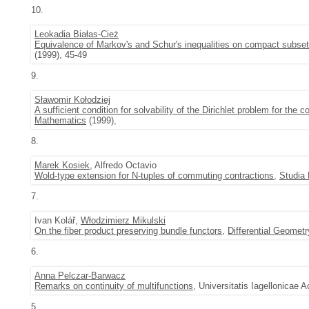
10.
Leokadia Białas-Cież
Equivalence of Markov's and Schur's inequalities on compact subset
(1999), 45-49
9.
Sławomir Kołodziej
A sufficient condition for solvability of the Dirichlet problem for t
Mathematics
(1999),
8.
Marek Kosiek
, Alfredo Octavio
Wold-type extension for N-tuples of commuting contractions
,
Studia
7.
Ivan Kolář,
Włodzimierz Mikulski
On the fiber product preserving bundle functors
,
Differential Geometr
6.
Anna Pelczar-Barwacz
Remarks on continuity of multifunctions
, Universitatis Iagellonicae 
5.