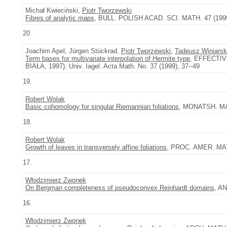
Michał Kwieciński,
Piotr Tworzewski
Fibres of analytic maps
, BULL. POLISH ACAD. SCI. MATH. 47 (1999)
20.
Joachim Apel, Jürgen Stückrad,
Piotr Tworzewski
,
Tadeusz Winiarsk
Term bases for multivariate interpolation of Hermite type
, EFFECTI
BIAŁA, 1997). Univ. Iagel. Acta Math. No. 37 (1999), 37--49
19.
Robert Wolak
Basic cohomology for singular Riemannian foliations
, MONATSH. MAT
18.
Robert Wolak
Growth of leaves in transversely affine foliations
, PROC. AMER. MATH
17.
Włodzimierz Zwonek
On Bergman completeness of pseudoconvex Reinhardt domains
, A
16.
Włodzimierz Zwonek