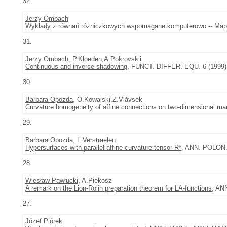
32.
Jerzy Ombach
Wykłady z równań różniczkowych wspomagane komputerowo -- Map
31.
Jerzy Ombach
, P.Kloeden,A.Pokrovskii
Continuous and inverse shadowing
, FUNCT. DIFFER. EQU. 6 (1999),
30.
Barbara Opozda
, O.Kowalski,Z.Vlávsek
Curvature homogeneity of affine connections on two-dimensional man
29.
Barbara Opozda
, L.Verstraelen
Hypersurfaces with parallel affine curvature tensor R*
, ANN. POLON. 
28.
Wiesław Pawłucki
, A.Piekosz
A remark on the Lion-Rolin preparation theorem for LA-functions
, AN
27.
Józef Piórek