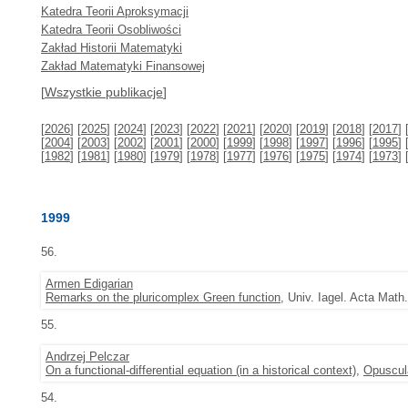
Katedra Teorii Aproksymacji
Katedra Teorii Osobliwości
Zakład Historii Matematyki
Zakład Matematyki Finansowej
[
Wszystkie publikacje
]
[
2026
] [
2025
] [
2024
] [
2023
] [
2022
] [
2021
] [
2020
] [
2019
] [
2018
] [
2017
] 
[
2004
] [
2003
] [
2002
] [
2001
] [
2000
] [
1999
] [
1998
] [
1997
] [
1996
] [
1995
] 
[
1982
] [
1981
] [
1980
] [
1979
] [
1978
] [
1977
] [
1976
] [
1975
] [
1974
] [
1973
] 
1999
56.
Armen Edigarian
Remarks on the pluricomplex Green function
, Univ. Iagel. Acta Math
55.
Andrzej Pelczar
On a functional-differential equation (in a historical context)
,
Opuscul
54.