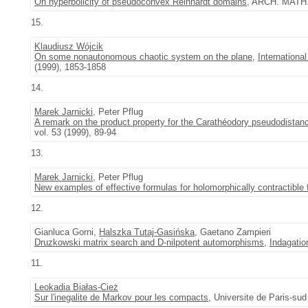
On hyperbolicity of pseudoconvex Reinhardt domains
, ARCH. MATH. 
15.
Klaudiusz Wójcik
On some nonautonomous chaotic system on the plane
,
Internationa
(1999), 1853-1858
14.
Marek Jarnicki
, Peter Pflug
A remark on the product property for the Carathéodory pseudodistan
vol. 53 (1999), 89-94
13.
Marek Jarnicki
, Peter Pflug
New examples of effective formulas for holomorphically contractible 
12.
Gianluca Gorni,
Halszka Tutaj-Gasińska
, Gaetano Zampieri
Druzkowski matrix search and D-nilpotent automorphisms
,
Indagati
11.
Leokadia Białas-Cież
Sur l'inegalite de Markov pour les compacts
, Universite de Paris-sud