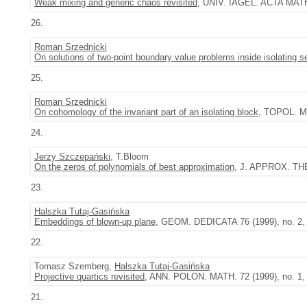
Weak mixing and generic chaos revisited
, UNIV. IAGEL. ACTA MATH.
26.
Roman Srzednicki
On solutions of two-point boundary value problems inside isolating 
25.
Roman Srzednicki
On cohomology of the invariant part of an isolating block
, TOPOL. M
24.
Jerzy Szczepański
, T.Bloom
On the zeros of polynomials of best approximation
, J. APPROX. THE
23.
Halszka Tutaj-Gasińska
Embeddings of blown-up plane
, GEOM. DEDICATA 76 (1999), no. 2,
22.
Tomasz Szemberg,
Halszka Tutaj-Gasińska
Projective quartics revisited
, ANN. POLON. MATH. 72 (1999), no. 1, 
21.