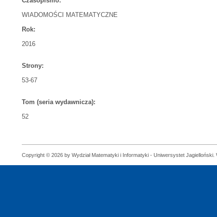
Czasopismo:
WIADOMOŚCI MATEMATYCZNE
Rok:
2016
Strony:
53-67
Tom (seria wydawnicza):
52
Copyright © 2026 by Wydział Matematyki i Informatyki - Uniwersystet Jagielloński