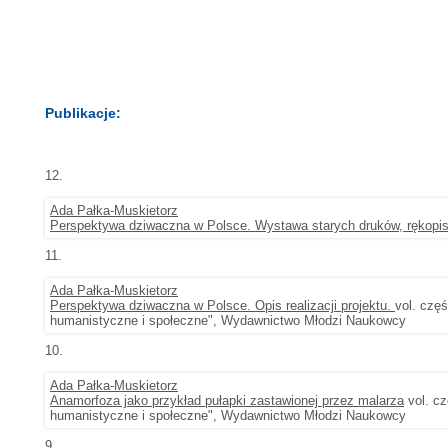
Publikacje:
12.
Ada Pałka-Muskietorz
Perspektywa dziwaczna w Polsce. Wystawa starych druków, rękopis
11.
Ada Pałka-Muskietorz
Perspektywa dziwaczna w Polsce. Opis realizacji projektu.
vol. czę
humanistyczne i społeczne", Wydawnictwo Młodzi Naukowcy
10.
Ada Pałka-Muskietorz
Anamorfoza jako przykład pułapki zastawionej przez malarza
vol. cz
humanistyczne i społeczne", Wydawnictwo Młodzi Naukowcy
9.