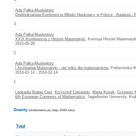
Ada Pałka-Muskietorz
.
Ogólnokrajowa Konferencja Młodzi Naukowcy w Polsce - Badania i 
3.
Ada Pałka-Muskietorz
.
XXIX Konferencja z Historii Matematyki
, Komisja Historii Matemat
2015-05-28
2.
Ada Pałka-Muskietorz
.
I Archipelag Matematyki - nie tylko dla matematyków
, Politechnika
2014-02-14 - 2014-02-14
1.
Leokadia Białas-Cież
,
Krzysztof Ciesielski
,
Marta Kosek
,
Grzegorz 
6th European Congress of Mathematics
, Jagiellonian University, K
Granty
(realizowane po maju 2009 roku)
Tytuł