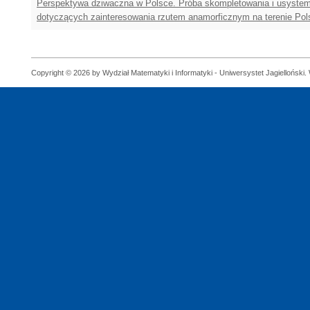
Perspektywa dziwaczna w Polsce. Próba skompletowania i usystema
dotyczących zainteresowania rzutem anamorficznym na terenie Pol
Copyright © 2026 by Wydział Matematyki i Informatyki - Uniwersystet Jagielloński