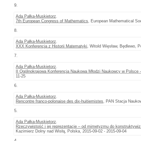
9.
Ada Pałka-Muskietorz
.
7th European Congress of Mathematics
, European Mathematical Soci
8.
Ada Pałka-Muskietorz
.
XXX Konferencja z Historii Matematyki
, Witold Więsław, Będlewo, P
7.
Ada Pałka-Muskietorz
.
II Ogólnokrajowa Konferencja Naukowa Młodzi Naukowcy w Polsce -
11-25
6.
Ada Pałka-Muskietorz
.
Rencontre franco-polonaise des dix-huitiemistes
, PAN Stacja Naukow
5.
Ada Pałka-Muskietorz
.
Rzeczywistość i jej reprezentacje – od mimetyzmu do konstruktywi
Kazimierz Dolny nad Wisłą, Polska, 2015-09-02 - 2015-09-04
4.