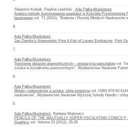
Sławomir Kubiak, Paulina Lewiński ,
Ada Pałka-Muskietorz
Analiza metody konstruowania quadratur w Kościele Przemienienia
laserowego
vol. T1 (2015), "Badania i Rozwój Młodych Naukowców 
8.
Ada Pałka-Muskietorz
Jan Ziarnko’s Anamorphic Print A Pair of Lovers Embracing
,
Print Qu
7.
Ada Pałka-Muskietorz
Tworzenie obrazów anamorficznych – propozycja warsztatów
vol. To
sztuka w kształceniu powszechnym", Wydawnictwo Naukowe Pańs
6.
Ada Pałka-Muskietorz
Między matematyką a sztuką: złota proporcja
vol. ISBN 978-83 6144
naukowców", Wydawnictwo Naukowe Wyższej Szkoły Handlu i Usług
5.
Ada Pałka-Muskietorz
, Barbara Wojtowicz
PENCILS OF THE MAUTUALLY SUPER OSCULATING CONICS P 2
Graphics
vol. Volume 23 (2012), 25-28