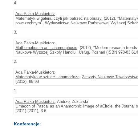
4.
Ada Pałka-Muskietorz
Matematyk w galerii, czyli jak patrzeć na obrazy
, (2012), "Matematy
powszechnym", Wydawnictwo Naukowe Państwowej Wyższej Szko
3.
Ada Pałka-Muskietorz
Mathematics in art - anamorphosis
, (2012), "Modern research trends
Naukowe Wyższej Szkoły Handlu i Usług, Poznań (ISBN 978-83 614
2.
Ada Pałka-Muskietorz
Matematyka w sztuce - anamorfoza
,
Zeszyty Naukowe Towarzystwa D
(2012), 89-98
1.
Ada Pałka-Muskietorz
, Andrzej Zdziarski
Limaçon of Pascal as an Anamorphic Image of aCircle
,
the Journal 
(2011) (2011), 3-6
Konferencje: