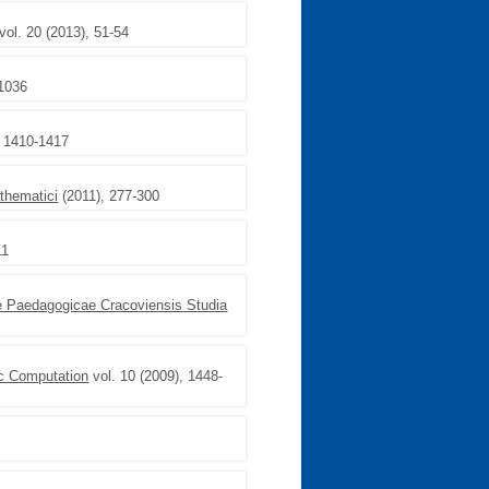
vol. 20 (2013), 51-54
–1036
, 1410-1417
thematici
(2011), 277-300
11
 Paedagogicae Cracoviensis Studia
ic Computation
vol. 10 (2009), 1448-