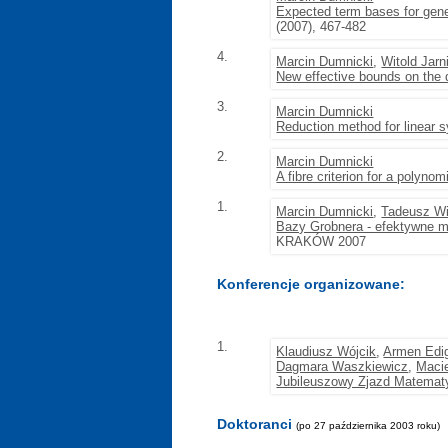
Expected term bases for gener
(2007), 467-482
4.
Marcin Dumnicki
,
Witold Jarn
New effective bounds on the 
3.
Marcin Dumnicki
Reduction method for linear 
2.
Marcin Dumnicki
A fibre criterion for a polynom
1.
Marcin Dumnicki
,
Tadeusz Wi
Bazy Grobnera - efektywne 
KRAKÓW 2007
Konferencje organizowane:
1.
Klaudiusz Wójcik
,
Armen Edig
Dagmara Waszkiewicz
,
Macie
Jubileuszowy Zjazd Matemat
Doktoranci
(po 27 października 2003 roku)