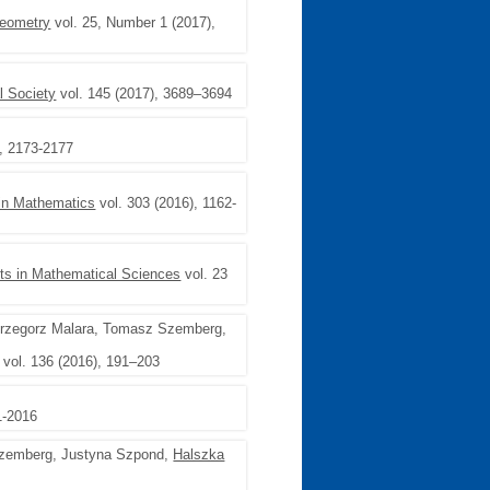
Geometry
vol. 25, Number 1 (2017),
l Society
vol. 145 (2017), 3689–3694
), 2173-2177
in Mathematics
vol. 303 (2016), 1162-
ts in Mathematical Sciences
vol. 23
rzegorz Malara, Tomasz Szemberg,
vol. 136 (2016), 191–203
1-2016
Szemberg, Justyna Szpond,
Halszka