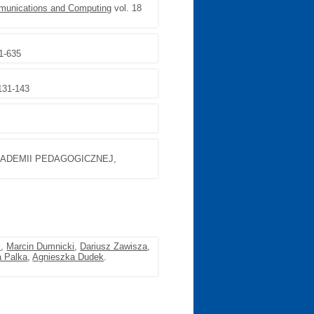
mmunications and Computing
vol. 18
1-635
131-143
ADEMII PEDAGOGICZNEJ,
ż
,
Marcin Dumnicki
,
Dariusz Zawisza
,
a Palka
,
Agnieszka Dudek
.