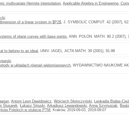
ic multivariate Hermite interpolation
,
Applicable Algebra in Engineering, Co
icki
dimension of a linear system in $P2$
, J. SYMBOLIC COMPUT. 42 (2007), 62
systems of plane curves with base points
, ANN. POLON. MATH. 90.2 (2007), 
ial to belong to an ideal
, UNIV. IAGEL. ACTA MATH. 39 (2001), 91-98
niarski
metody w układach równań wielomianowych
, WYDAWNICTWO NAUKOWE AK
arian
,
Antoni Leon Dawidowicz
,
Wojciech Słomczyński
,
Leokadia Białas-Cie
j Ślusarek
,
Łukasz Struski
,
Arkadiusz Lewandowski
,
Anna Szymusiak
,
Beat
yków Polskich w stulecie PTM
, Kraków, 2019-09-03, 2019-09-07