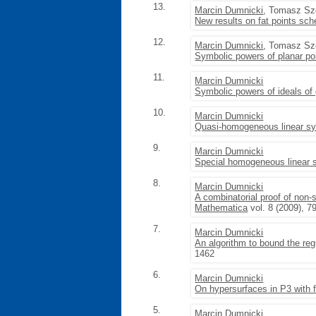
13.
Marcin Dumnicki
, Tomasz S
New results on fat points s
12.
Marcin Dumnicki
, Tomasz S
Symbolic powers of planar poi
11.
Marcin Dumnicki
Symbolic powers of ideals of 
10.
Marcin Dumnicki
Quasi-homogeneous linear syst
9.
Marcin Dumnicki
Special homogeneous linear 
8.
Marcin Dumnicki
A combinatorial proof of non-
Mathematica
vol. 8 (2009), 7
7.
Marcin Dumnicki
An algorithm to bound the re
1462
6.
Marcin Dumnicki
On hypersurfaces in P3 with fa
5.
Marcin Dumnicki