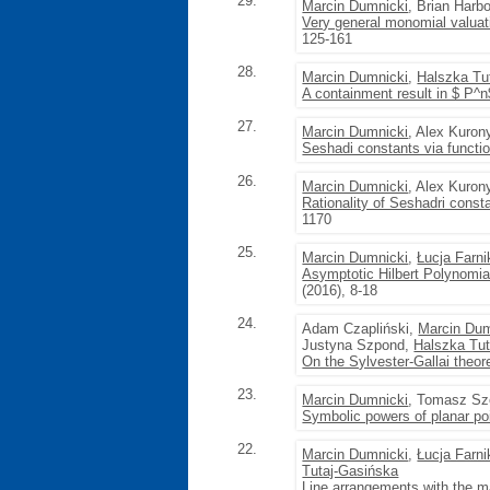
29.
Marcin Dumnicki
, Brian Har
Very general monomial valuat
125-161
28.
Marcin Dumnicki
,
Halszka Tu
A containment result in $ P^
27.
Marcin Dumnicki
, Alex Kuro
Seshadi constants via funct
26.
Marcin Dumnicki
, Alex Kuro
Rationality of Seshadri cons
1170
25.
Marcin Dumnicki
,
Łucja Farni
Asymptotic Hilbert Polynomia
(2016), 8-18
24.
Adam Czapliński,
Marcin Dum
Justyna Szpond,
Halszka Tut
On the Sylvester-Gallai theor
23.
Marcin Dumnicki
, Tomasz S
Symbolic powers of planar poi
22.
Marcin Dumnicki
,
Łucja Farni
Tutaj-Gasińska
Line arrangements with the ma