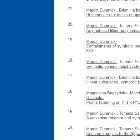
21.
Marcin Dumnicki
, Brian Har
Resurgences for ideals of sp
20.
Marcin Dumnicki
, Justyna S
Asymptotic Hilbert polynomia
19.
Marcin Dumnicki
Containments of symbolic powe
530
18.
Marcin Dumnicki
, Tomasz Sz
Symbolic generic initial syste
17.
Marcin Dumnicki
, Brian Har
Linear subspaces, symbolic 
16.
Magdalena Baczyńska,
Marc
Gasińska
Points fattening on P^1 x P^
15.
Marcin Dumnicki
, Tomasz S
A vanishing theorem and symb
14.
Marcin Dumnicki
, Tomasz S
Counterexamples to the I(3)⊂