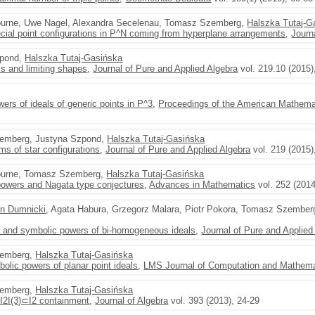
bourne, Uwe Nagel, Alexandra Secelenau, Tomasz Szemberg,
Halszka Tutaj-G
ecial point configurations in P^N coming from hyperplane arrangements
,
Journ
zpond,
Halszka Tutaj-Gasińska
ls and limiting shapes
,
Journal of Pure and Applied Algebra
vol. 219.10 (2015)
rs of ideals of generic points in P^3
,
Proceedings of the American Mathema
emberg, Justyna Szpond,
Halszka Tutaj-Gasińska
ms of star configurations
,
Journal of Pure and Applied Algebra
vol. 219 (2015)
bourne, Tomasz Szemberg,
Halszka Tutaj-Gasińska
powers and Nagata type conjectures
,
Advances in Mathematics
vol. 252 (2014
in Dumnicki
, Agata Habura, Grzegorz Malara, Piotr Pokora, Tomasz Szembe
1 and symbolic powers of bi-homogeneous ideals
,
Journal of Pure and Applied
zemberg,
Halszka Tutaj-Gasińska
olic powers of planar point ideals
,
LMS Journal of Computation and Mathema
zemberg,
Halszka Tutaj-Gasińska
I2I(3)⊂I2 containment
,
Journal of Algebra
vol. 393 (2013), 24-29