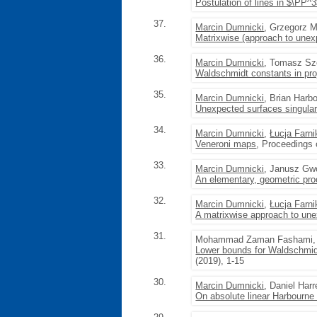
Postulation of lines in $\PP^
37.
Marcin Dumnicki
, Grzegorz 
Matrixwise (approach to une
36.
Marcin Dumnicki
, Tomasz Sz
Waldschmidt constants in pro
35.
Marcin Dumnicki
, Brian Har
Unexpected surfaces singular
34.
Marcin Dumnicki
,
Łucja Farni
Veneroni maps
, Proceedings 
33.
Marcin Dumnicki
, Janusz Gw
An elementary, geometric proo
32.
Marcin Dumnicki
,
Łucja Farni
A matrixwise approach to un
31.
Mohammad Zaman Fashami
Lower bounds for Waldschmidt
(2019), 1-15
30.
Marcin Dumnicki
, Daniel Har
On absolute linear Harbourne