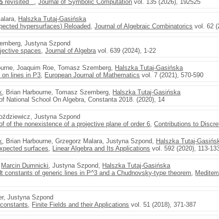
3$ revisited
,
Journal of Symbolic Computation
vol. 135 (2026), 192525
Malara,
Halszka Tutaj-Gasińska
xpected hypersurfaces) Reloaded
,
Journal of Algebraic Combinatorics
vol. 62 (
emberg, Justyna Szpond
jective spaces
,
Journal of Algebra
vol. 639 (2024), 1-22
bourne, Joaquim Roe, Tomasz Szemberg,
Halszka Tutaj-Gasińska
 on lines in P3
,
European Journal of Mathematics
vol. 7 (2021), 570-590
k
, Brian Harbourne, Tomasz Szemberg,
Halszka Tutaj-Gasińska
of National School On Algebra, Constanta 2018. (2020), 14
oździewicz, Justyna Szpond
f of the nonexistence of a projective plane of order 6
,
Contributions to Discr
k
, Brian Harbourne, Grzegorz Malara, Justyna Szpond,
Halszka Tutaj-Gasińs
expected surfaces
,
Linear Algebra and Its Applications
vol. 592 (2020), 113-13
,
Marcin Dumnicki
, Justyna Szpond,
Halszka Tutaj-Gasińska
 constants of generic lines in P^3 and a Chudnovsky-type theorem
,
Mediter
rer, Justyna Szpond
 constants
,
Finite Fields and their Applications
vol. 51 (2018), 371-387