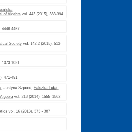
asińska
al of Algebra
vol. 443 (2015), 383-394
, 4446-4457
tical Society
vol. 142.2 (2015), 513-
, 1073-1081
), 471-491
rg, Justyna Szpond,
Halszka Tutaj-
 Algebra
vol. 218 (2014), 1555–1562
tics
vol. 16 (2013), 373 - 387