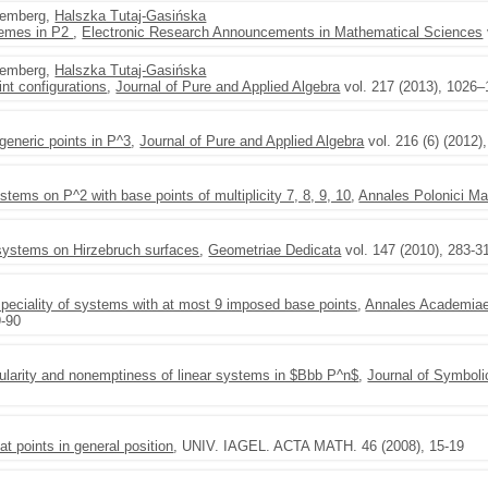
zemberg,
Halszka Tutaj-Gasińska
chemes in P2
,
Electronic Research Announcements in Mathematical Sciences
zemberg,
Halszka Tutaj-Gasińska
nt configurations
,
Journal of Pure and Applied Algebra
vol. 217 (2013), 1026
generic points in P^3
,
Journal of Pure and Applied Algebra
vol. 216 (6) (2012)
ems on P^2 with base points of multiplicity 7, 8, 9, 10
,
Annales Polonici Ma
systems on Hirzebruch surfaces
,
Geometriae Dedicata
vol. 147 (2010), 283-3
speciality of systems with at most 9 imposed base points
,
Annales Academiae
9-90
gularity and nonemptiness of linear systems in $Bbb P^n$
,
Journal of Symbol
t points in general position
, UNIV. IAGEL. ACTA MATH. 46 (2008), 15-19