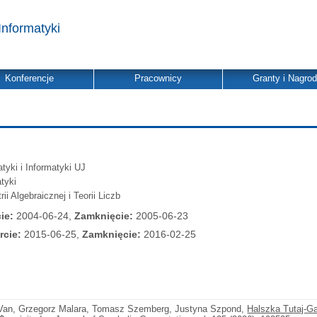
Informatyki
Konferencje
Pracownicy
Granty i Nagro
yki i Informatyki UJ
tyki
i Algebraicznej i Teorii Liczb
ie:
2004-06-24,
Zamknięcie:
2005-06-23
rcie:
2015-06-25,
Zamknięcie:
2016-02-25
e Van, Grzegorz Malara, Tomasz Szemberg, Justyna Szpond,
Halszka Tutaj-G