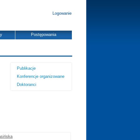
Logowanie
dy
Postępowania
Publikacje
Konferencje organizowane
Doktoranci
asińska