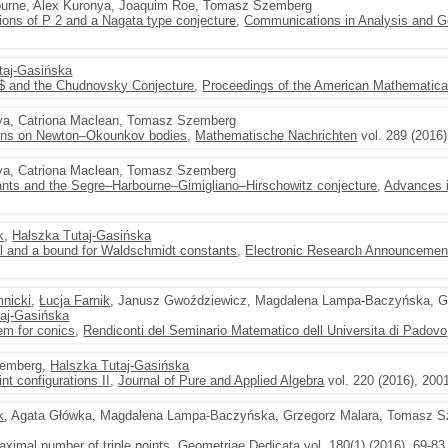
bourne, Alex Kuronya, Joaquim Roe, Tomasz Szemberg
ions of P 2 and a Nagata type conjecture
,
Communications in Analysis and 
taj-Gasińska
n$ and the Chudnovsky Conjecture
,
Proceedings of the American Mathematica
nya, Catriona Maclean, Tomasz Szemberg
ions on Newton–Okounkov bodies
,
Mathematische Nachrichten
vol. 289 (2016
nya, Catriona Maclean, Tomasz Szemberg
tants and the Segre–Harbourne–Gimigliano–Hirschowitz conjecture
,
Advances 
k
,
Halszka Tutaj-Gasińska
l and a bound for Waldschmidt constants
,
Electronic Research Announcemen
nicki
,
Łucja Farnik
, Janusz Gwoździewicz, Magdalena Lampa-Baczyńska, G
aj-Gasińska
em for conics
,
Rendiconti del Seminario Matematico dell Universita di Padovo
zemberg,
Halszka Tutaj-Gasińska
nt configurations II
,
Journal of Pure and Applied Algebra
vol. 220 (2016), 200
k
, Agata Główka, Magdalena Lampa-Baczyńska, Grzegorz Malara, Tomasz 
ximal number of triple points
,
Geometriae Dedicata
vol. 180(1) (2016), 69-83