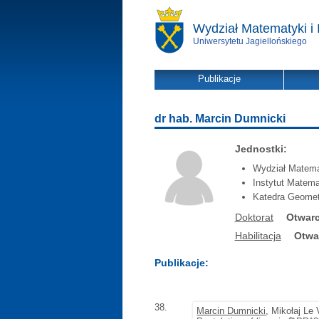
Wydział Matematyki i 
Uniwersytetu Jagiellońskiego
Publikacje
dr hab. Marcin Dumnicki
Jednostki:
Wydział Matemat
Instytut Matema
Katedra Geometri
Doktorat
Otwarc
Habilitacja
Otwa
Publikacje:
38.
Marcin Dumnicki
, Mikołaj L