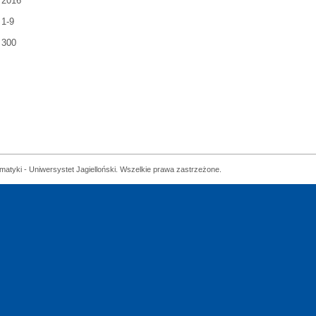
2016
1-9
300
matyki - Uniwersystet Jagielloński. Wszelkie prawa zastrzeżone.