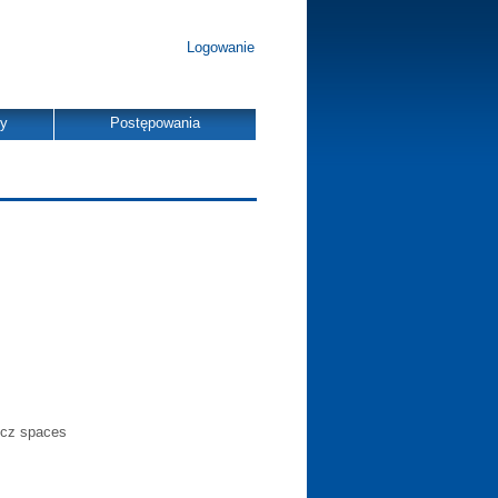
Logowanie
dy
Postępowania
licz spaces