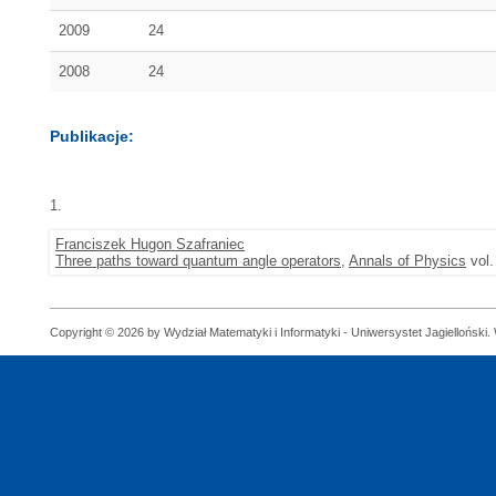
2009
24
2008
24
Publikacje:
1.
Franciszek Hugon Szafraniec
Three paths toward quantum angle operators
,
Annals of Physics
vol.
Copyright © 2026 by Wydział Matematyki i Informatyki - Uniwersystet Jagielloński