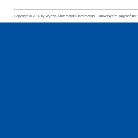
Copyright © 2026 by Wydział Matematyki i Informatyki - Uniwersystet Jagielloński