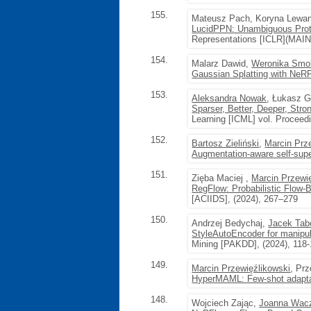
155.
Mateusz Pach, Koryna Lewa
LucidPPN: Unambiguous Protot
Representations [ICLR](MAIN)
154.
Malarz Dawid,
Weronika Smo
Gaussian Splatting with NeRF
153.
Aleksandra Nowak
, Łukasz G
Sparser, Better, Deeper, Stron
Learning [ICML] vol. Proceed
152.
Bartosz Zieliński
,
Marcin Prz
Augmentation-aware self-super
151.
Zięba Maciej ,
Marcin Przewi
RegFlow: Probabilistic Flow-
[ACIIDS], (2024), 267–279
150.
Andrzej Bedychaj,
Jacek Tab
StyleAutoEncoder for manipul
Mining [PAKDD], (2024), 118
149.
Marcin Przewięźlikowski
, Pr
HyperMAML: Few-shot adaptat
148.
Wojciech Zając,
Joanna Wac