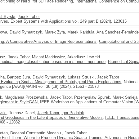
itioning of NeRF for 3D Face Rendering
, International Conference on Compu
of Byrski
,
Jacek Tabor
urves
,
Expert Systems with Applications
vol. 249 part B (2024), 123615
rowa
,
Dawid Rymarczyk
, Marek Żyła, Marek Kańduła, Ana Sánchez-Fernánde
ng: A Comparative Analysis of Image Representations
,
Computational and Str
usz
,
Jacek Tabor
,
Michał Markiewicz
, Arkadiusz Lewicki
r medical image classification based on instance importance
,
Biomedical Signa
cha
, Bartosz Jura,
Dawid Rymarczyk
,
Łukasz Struski
,
Jacek Tabor
r Evaluating Spatial Misalignment of Prototypical Parts Explanations
, Nationa
elligence [AAAI](MAIN) vol. 38 (19) (2024), 21563 - 21573
ik
, Magdalena Proszewska,
Jacek Tabor
,
Przemysław Spurek
,
Marek Śmieja
nglement in StyleGAN
, IEEE Workshop on Applications of Computer Vision [
wski
, Tomasz Danel,
Jacek Tabor
,
Igor Podolak
and Geodesics in the Latent Spaces of Generative Models
,
IEEE Transactions
068 - 12082
oten, Decebal Constantin Mocanu ,
Jacek Tabor
o Find Them: Where to Prune in Dynamic Sparse Training
, Advances in Neura