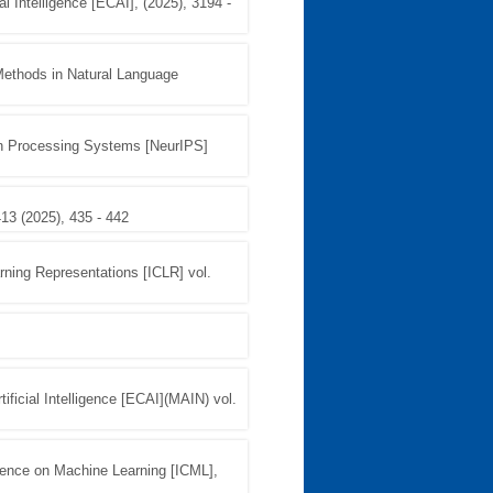
al Intelligence [ECAI], (2025), 3194 -
Methods in Natural Language
on Processing Systems [NeurIPS]
413 (2025), 435 - 442
arning Representations [ICLR] vol.
ificial Intelligence [ECAI](MAIN) vol.
erence on Machine Learning [ICML],