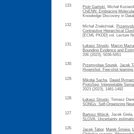
133.
Piotr Gaiński
, Michał Koziars
ChiENN: Embracing Molecular 
Knowledge Discovery in Data
132.
Michał Znaleźniak,
Przemysł
Contrastive Hierarchical Clust
[ECML PKDD] vol. Lecture No
131.
Łukasz Struski
,
Marcin Mazu
Bounding Evidence and Estim
206 (2023), 5036-5051
130.
Przemysław Spurek
,
Jacek T
Hypershot: Few-shot learning
129.
Mikołaj Sacha
,
Dawid Rymar
ProtoSeg: Interpretable Sema
2023 (2023), 1481-1492
128.
Łukasz Struski
, Tomasz Dan
SONGs: Self-Organizing Neu
127.
Bartosz Wójcik
, Jacek Grela
SLOVA: Uncertainty estimation 
126.
Jacek Tabor
,
Marek Śmieja
,
Głębokie uczenie. Wprowadz