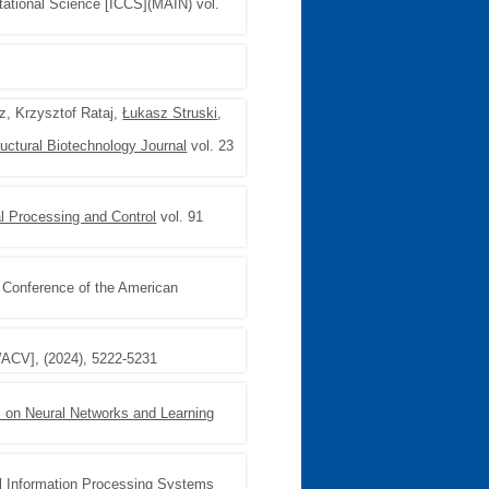
tational Science [ICCS](MAIN) vol.
z, Krzysztof Rataj,
Łukasz Struski
,
uctural Biotechnology Journal
vol. 23
l Processing and Control
vol. 91
l Conference of the American
WACV], (2024), 5222-5231
 on Neural Networks and Learning
l Information Processing Systems