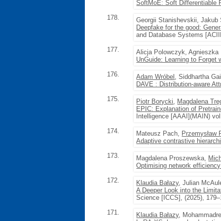
SoftMoE: Soft Differentiable 
178.
Georgii Stanishevskii, Jaku
Deepfake for the good: Genera
and Database Systems [ACIID
177.
Alicja Polowczyk, Agnieszka
UnGuide: Learning to Forget 
176.
Adam Wróbel
, Siddhartha Ga
DAVE : Distribution-aware Att
175.
Piotr Borycki
,
Magdalena Trę
EPIC: Explanation of Pretrai
Intelligence [AAAI](MAIN) vol
174.
Mateusz Pach,
Przemysław 
Adaptive contrastive hierarchi
173.
Magdalena Proszewska,
Mich
Optimising network efficiency
172.
Klaudia Bałazy
, Julian McAu
A Deeper Look into the Limitat
Science [ICCS], (2025), 179
171.
Klaudia Bałazy
, Mohammadrez