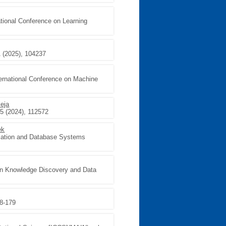
ational Conference on Learning
1 (2025), 104237
ternational Conference on Machine
eja
5 (2024), 112572
ek
ormation and Database Systems
 on Knowledge Discovery and Data
28-179