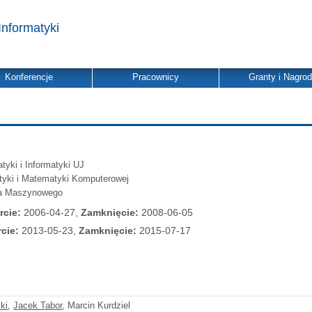
Informatyki
Konferencje
Pracownicy
Granty i Nagro
yki i Informatyki UJ
atyki i Matematyki Komputerowej
ia Maszynowego
rcie:
2006-04-27,
Zamknięcie:
2008-06-05
cie:
2013-05-23,
Zamknięcie:
2015-07-17
ki
,
Jacek Tabor
, Marcin Kurdziel