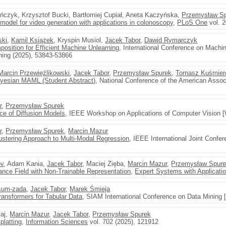
ńczyk, Krzysztof Bucki, Bartłomiej Cupiał, Aneta Kaczyńska,
Przemysław S
del for video generation with applications in colonoscopy
,
PLoS One
vol. 2
ski
,
Kamil Książek
, Kryspin Musiol,
Jacek Tabor
,
Dawid Rymarczyk
sition for Efficient Machine Unlearning
, International Conference on Machi
ning (2025), 53843-53866
Marcin Przewięźlikowski
,
Jacek Tabor
,
Przemysław Spurek
,
Tomasz Kuśmier
yesian MAML (Student Abstract)
, National Conference of the American Associa
r
,
Przemysław Spurek
e of Diffusion Models
, IEEE Workshop on Applications of Computer Vision 
r
,
Przemysław Spurek
,
Marcin Mazur
tering Approach to Multi-Modal Regression
, IEEE International Joint Confe
ov
, Adam Kania,
Jacek Tabor
, Maciej Zięba,
Marcin Mazur
,
Przemysław Spur
nce Field with Non-Trainable Representation
,
Expert Systems with Applicati
sum-zada
,
Jacek Tabor
,
Marek Śmieja
ransformers for Tabular Data
, SIAM International Conference on Data Mining 
kaj,
Marcin Mazur
,
Jacek Tabor
,
Przemysław Spurek
latting
,
Information Sciences
vol. 702 (2025), 121912