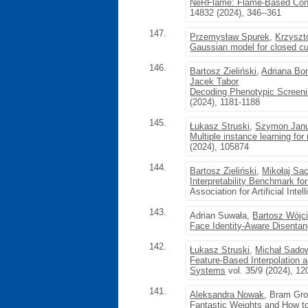
NeRFlame: Flame-Based Cond
14832 (2024), 346--361
147.
Przemysław Spurek
,
Krzyszt
Gaussian model for closed c
146.
Bartosz Zieliński
,
Adriana Bo
Jacek Tabor
Decoding Phenotypic Screeni
(2024), 1181-1188
145.
Łukasz Struski
,
Szymon Jan
Multiple instance learning fo
(2024), 105874
144.
Bartosz Zieliński
,
Mikołaj Sa
Interpretability Benchmark fo
Association for Artificial Int
143.
Adrian Suwała,
Bartosz Wójc
Face Identity-Aware Disenta
142.
Łukasz Struski
,
Michał Sado
Feature-Based Interpolation 
Systems
vol. 35/9 (2024), 12
141.
Aleksandra Nowak
, Bram Gro
Fantastic Weights and How t