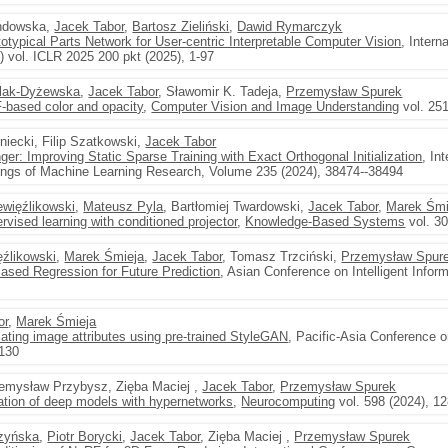
ndowska,
Jacek Tabor
,
Bartosz Zieliński
,
Dawid Rymarczyk
ypical Parts Network for User-centric Interpretable Computer Vision
, Intern
 vol. ICLR 2025 200 pkt (2025), 1-97
lak-Dyżewska
,
Jacek Tabor
, Sławomir K. Tadeja,
Przemysław Spurek
-based color and opacity
,
Computer Vision and Image Understanding
vol. 25
niecki, Filip Szatkowski,
Jacek Tabor
ger: Improving Static Sparse Training with Exact Orthogonal Initialization
, In
ings of Machine Learning Research, Volume 235 (2024), 38474--38494
ewięźlikowski
,
Mateusz Pyla
, Bartłomiej Twardowski,
Jacek Tabor
,
Marek Śmi
vised learning with conditioned projector
,
Knowledge-Based Systems
vol. 30
ęźlikowski
,
Marek Śmieja
,
Jacek Tabor
, Tomasz Trzciński,
Przemysław Spur
Based Regression for Future Prediction
, Asian Conference on Intelligent Inf
or
,
Marek Śmieja
ating image attributes using pre-trained StyleGAN
, Pacific-Asia Conference
-130
zemysław Przybysz, Zięba Maciej ,
Jacek Tabor
,
Przemysław Spurek
ion of deep models with hypernetworks
,
Neurocomputing
vol. 598 (2024), 1
zyńska
,
Piotr Borycki
,
Jacek Tabor
, Zięba Maciej ,
Przemysław Spurek