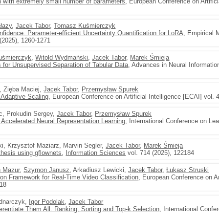
 with extremely small number of parameters
, European Conference on Artifici
łazy
,
Jacek Tabor
,
Tomasz Kuśmierczyk
dence: Parameter-efficient Uncertainty Quantification for LoRA
, Empirical 
(2025), 1260-1271
uśmierczyk
,
Witold Wydmański
,
Jacek Tabor
,
Marek Śmieja
for Unsupervised Separation of Tabular Data
, Advances in Neural Informati
, Zięba Maciej,
Jacek Tabor
,
Przemysław Spurek
 Adaptive Scaling
, European Conference on Artificial Intelligence [ECAI] vol. 
c, Prokudin Sergey,
Jacek Tabor
,
Przemysław Spurek
r Accelerated Neural Representation Learning
, International Conference on Le
ki, Krzysztof Maziarz, Marvin Segler,
Jacek Tabor
,
Marek Śmieja
thesis using gflownets
,
Information Sciences
vol. 714 (2025), 122184
n Mazur
,
Szymon Janusz
, Arkadiusz Lewicki,
Jacek Tabor
,
Łukasz Struski
ion Framework for Real-Time Video Classification
, European Conference on Art
418
ednarczyk,
Igor Podolak
,
Jacek Tabor
rentiate Them All: Ranking, Sorting and Top-k Selection
, International Conf