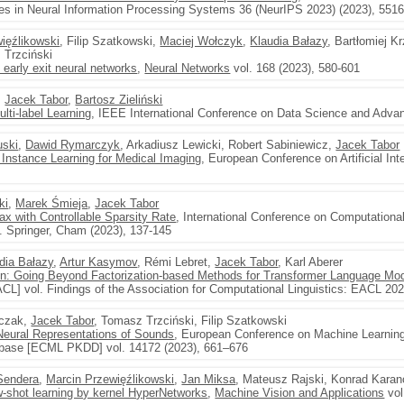
es in Neural Information Processing Systems 36 (NeurIPS 2023) (2023), 551
ięźlikowski
, Filip Szatkowski,
Maciej Wołczyk
,
Klaudia Bałazy
, Bartłomiej 
 Trzciński
 early exit neural networks
,
Neural Networks
vol. 168 (2023), 580-601
,
Jacek Tabor
,
Bartosz Zieliński
lti-label Learning
, IEEE International Conference on Data Science and Advan
uski
,
Dawid Rymarczyk
, Arkadiusz Lewicki, Robert Sabiniewicz,
Jacek Tabor
e Instance Learning for Medical Imaging
, European Conference on Artificial Int
ki
,
Marek Śmieja
,
Jacek Tabor
ax with Controllable Sparsity Rate
, International Conference on Computationa
. Springer, Cham (2023), 137-145
dia Bałazy
,
Artur Kasymov
, Rémi Lebret,
Jacek Tabor
, Karl Aberer
ion: Going Beyond Factorization-based Methods for Transformer Language Mo
ACL] vol. Findings of the Association for Computational Linguistics: EACL 20
iczak,
Jacek Tabor
, Tomasz Trzciński, Filip Szatkowski
 Neural Representations of Sounds
, European Conference on Machine Learning 
abase [ECML PKDD] vol. 14172 (2023), 661–676
Sendera
,
Marcin Przewięźlikowski
,
Jan Miksa
, Mateusz Rajski, Konrad Karan
w-shot learning by kernel HyperNetworks
,
Machine Vision and Applications
vol