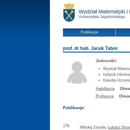
Wydział Matematyki i 
Uniwersytetu Jagiellońskiego
Publikacje
prof. dr hab. Jacek Tabor
Jednostki:
Wydział Matemat
Instytut Inform
Katedra Uczen
Habilitacja
Otwa
Profesura
Otwar
Publikacje:
179.
Mikołaj Zasada,
Łukasz Strus