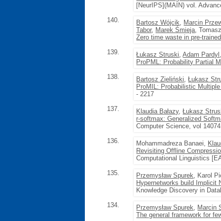
[NeurIPS](MAIN) vol. Advanc
140.
Bartosz Wójcik
,
Marcin Przew
Tabor
,
Marek Śmieja
, Tomasz
Zero time waste in pre-trained
139.
Łukasz Struski
,
Adam Pardyl
ProPML: Probability Partial Mu
138.
Bartosz Zieliński
,
Łukasz Str
ProMIL: Probabilistic Multipl
- 2217
137.
Klaudia Bałazy
,
Łukasz Strus
r-softmax: Generalized Softm
Computer Science, vol 14074
136.
Mohammadreza Banaei,
Klau
Revisiting Offline Compress
Computational Linguistics [E
135.
Przemysław Spurek
, Karol P
Hypernetworks build Implicit
Knowledge Discovery in Dat
134.
Przemysław Spurek
,
Marcin 
The general framework for fe