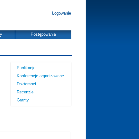
Logowanie
dy
Postępowania
Publikacje
Konferencje organizowane
Doktoranci
Recenzje
Granty