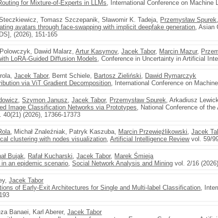
Routing for Mixture-of-Experts in LLMs
, International Conference on Machine 
b Steczkiewicz, Tomasz Szczepanik, Sławomir K. Tadeja,
Przemysław Spurek
ting avatars through face-swapping with implicit deepfake generation
, Asian 
S], (2026), 151-165
 Polowczyk, Dawid Malarz,
Artur Kasymov
,
Jacek Tabor
,
Marcin Mazur
,
Przem
with LoRA-Guided Diffusion Models
, Conference in Uncertainty in Artificial In
irola,
Jacek Tabor
, Bernt Schiele,
Bartosz Zieliński
,
Dawid Rymarczyk
ribution via ViT Gradient Decomposition
, International Conference on Machine
dowicz
,
Szymon Janusz
,
Jacek Tabor
,
Przemysław Spurek
, Arkadiusz Lewic
ned Image Classification Networks via Prototypes
, National Conference of the 
. 40(21) (2026), 17366-17373
Rola
, Michał Znaleźniak, Patryk Kaszuba,
Marcin Przewięźlikowski
,
Jacek Ta
cal clustering with nodes visualization
,
Artificial Intelligence Review
vol. 59/99
ał Bujak
,
Rafał Kucharski
,
Jacek Tabor
,
Marek Śmieja
 in an epidemic scenario
,
Social Network Analysis and Mining
vol. 2/16 (2026)
ley,
Jacek Tabor
ions of Early-Exit Architectures for Single and Multi-label Classification
, Inte
–193
a Banaei, Karl Aberer,
Jacek Tabor