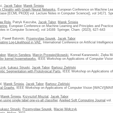
ki,
Jacek Tabor
,
Marek Śmieja
Chirality with Graph Neural Networks
, European Conference on Machine Lear
base [ECML PKDD] vol. Lecture Notes in Computer Science(), vol 14171. Spr
aw Rola
, Patryk Kaszuba,
Jacek Tabor
,
Marek Śmieja
ering
, European Conference on Machine Learning and Principles and Practic
tes in Computer Science(), vol 14169. Springer, Cham. (2023), 627–643
r
, Paweł Batorski,
Przemysław Spurek
,
Jacek Tabor
ating Log-Likelihood in VAE
, International Conference on Artificial Intellige
abor
,
Marcin Sendera
,
Marcin Przewięźlikowski
, Konrad Karanowski, Zięba M
 by kernel hypernetworks
, IEEE Workshop on Applications of Computer Visio
czyk
,
Łukasz Struski
,
Jacek Tabor
,
Bartosz Zieliński
ntic Segmentation with Prototypical Parts
, IEEE Workshop on Applications o
el,
Marek Śmieja
,
Jacek Tabor
,
Bartosz Zieliński
ral Graphs
, IEEE Workshop on Applications of Computer Vision [WACV](MAIN
,
Marek Śmieja
,
Krzysztof Misztal
,
Jacek Tabor
using single label one-vs-all classifier
,
Applied Soft Computing Journal
vol.
Łukasz Struski
,
Przemysław Spurek
,
Maciej Wołczyk
enie
, Helion, 2022