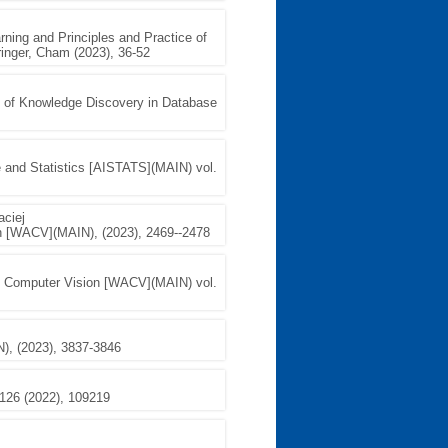
ning and Principles and Practice of
inger, Cham (2023), 36-52
e of Knowledge Discovery in Database
nce and Statistics [AISTATS](MAIN) vol.
aciej
n [WACV](MAIN), (2023), 2469--2478
f Computer Vision [WACV](MAIN) vol.
), (2023), 3837-3846
 126 (2022), 109219