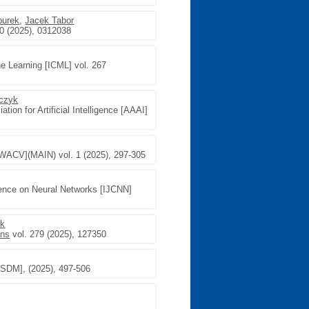
purek
,
Jacek Tabor
0 (2025), 0312038
ne Learning [ICML] vol. 267
czyk
tion for Artificial Intelligence [AAAI]
[WACV](MAIN) vol. 1 (2025), 297-305
rence on Neural Networks [IJCNN]
ek
ons
vol. 279 (2025), 127350
[SDM], (2025), 497-506