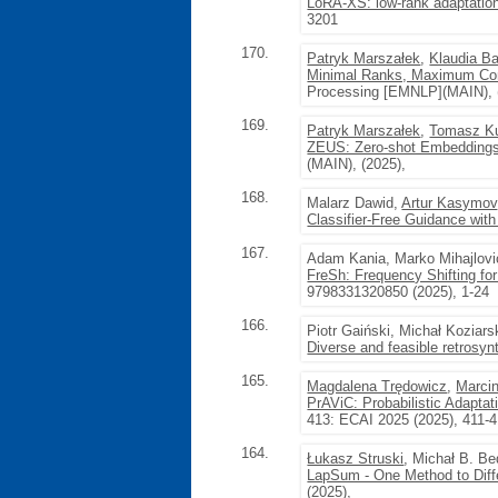
LoRA-XS: low-rank adaptation
3201
170.
Patryk Marszałek
,
Klaudia Ba
Minimal Ranks, Maximum Confi
Processing [EMNLP](MAIN), 
169.
Patryk Marszałek
,
Tomasz K
ZEUS: Zero-shot Embeddings 
(MAIN), (2025),
168.
Malarz Dawid,
Artur Kasymov
Classifier-Free Guidance with
167.
Adam Kania, Marko Mihajlovi
FreSh: Frequency Shifting fo
9798331320850 (2025), 1-24
166.
Piotr Gaiński, Michał Koziars
Diverse and feasible retrosyn
165.
Magdalena Trędowicz
,
Marci
PrAViC: Probabilistic Adaptat
413: ECAI 2025 (2025), 411-
164.
Łukasz Struski
, Michał B. B
LapSum - One Method to Diffe
(2025),