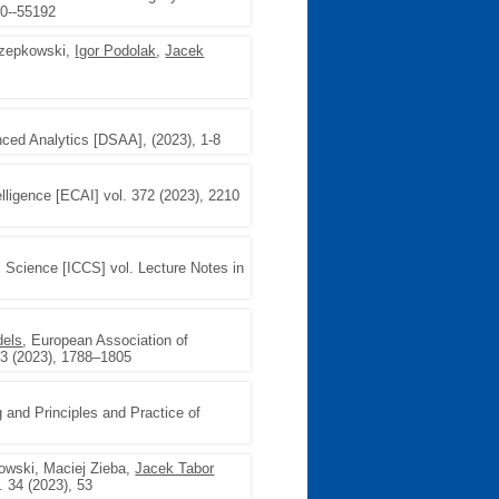
60--55192
Krzepkowski,
Igor Podolak
,
Jacek
ced Analytics [DSAA], (2023), 1-8
elligence [ECAI] vol. 372 (2023), 2210
l Science [ICCS] vol. Lecture Notes in
dels
, European Association of
23 (2023), 1788–1805
and Principles and Practice of
owski, Maciej Zieba,
Jacek Tabor
. 34 (2023), 53