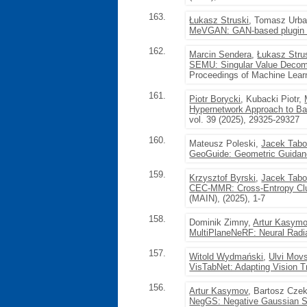
163.
Łukasz Struski
, Tomasz Urba
MeVGAN: GAN-based plugin mo
162.
Marcin Sendera
,
Łukasz Stru
SEMU: Singular Value Decompo
Proceedings of Machine Lear
161.
Piotr Borycki
, Kubacki Piotr,
Hypernetwork Approach to Ba
vol. 39 (2025), 29325-29327
160.
Mateusz Poleski,
Jacek Tabo
GeoGuide: Geometric Guidanc
159.
Krzysztof Byrski
,
Jacek Tabo
CEC-MMR: Cross-Entropy Clus
(MAIN), (2025), 1-7
158.
Dominik Zimny,
Artur Kasym
MultiPlaneNeRF: Neural Radia
157.
Witold Wydmański
,
Ulvi Mov
VisTabNet: Adapting Vision T
156.
Artur Kasymov
, Bartosz Cze
NegGS: Negative Gaussian Sp