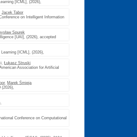
Learning [ICML], (2026),
,
Jacek Tabor
Conference on Intelligent Information
ysław Spurek
telligence [UAI], (2026), accepted
 Learning [ICML], (2026),
ki,
Łukasz Struski
American Association for Artificial
bor
,
Marek Śmieja
 (2026),
,
rnational Conference on Computational