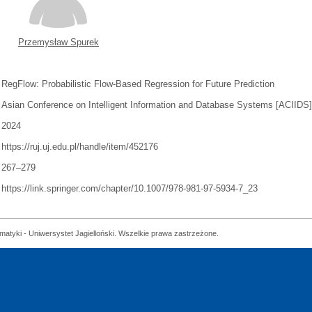
Przemysław Spurek
RegFlow: Probabilistic Flow-Based Regression for Future Prediction
Asian Conference on Intelligent Information and Database Systems [ACIIDS
2024
https://ruj.uj.edu.pl/handle/item/452176
267–279
https://link.springer.com/chapter/10.1007/978-981-97-5934-7_23
matyki - Uniwersystet Jagielloński. Wszelkie prawa zastrzeżone.