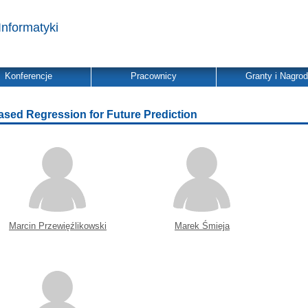
Informatyki
Konferencje
Pracownicy
Granty i Nagro
ased Regression for Future Prediction
Marcin Przewięźlikowski
Marek Śmieja