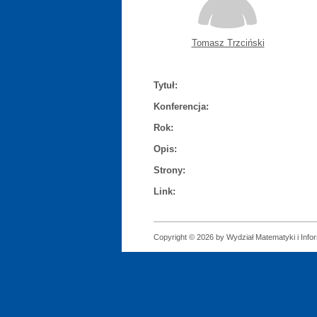
Tomasz Trzciński
Tytuł:
Konferencja:
Rok:
Opis:
Strony:
Link:
Copyright © 2026 by Wydział Matematyki i Infor