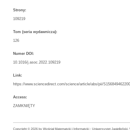
Strony:
109219
Tom (seria wydawnicza):
126
Numer DOI:
10.1016/j.asoc.2022.109219
Link:
https://www.sciencedirect.com/science/article/abs/pii/S15684946220
Access:
ZAMKNIĘTY
Copyright © 2026 by Wydział Matematyki i Informatyki - Uniwersystet Jagielloński