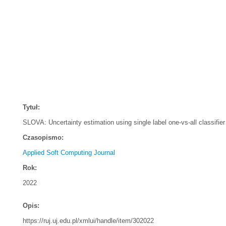
Tytuł:
SLOVA: Uncertainty estimation using single label one-vs-all classifier
Czasopismo:
Applied Soft Computing Journal
Rok:
2022
Opis:
https://ruj.uj.edu.pl/xmlui/handle/item/302022