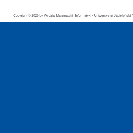
Copyright © 2026 by Wydział Matematyki i Informatyki - Uniwersystet Jagielloński