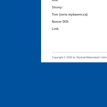
Rok:
Strony:
Tom (seria wydawnicza):
Numer DOI:
Link:
Copyright © 2026 by Wydział Matematyki i Infor