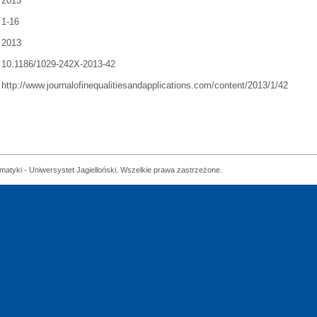
2013
1-16
2013
10.1186/1029-242X-2013-42
http://www.journalofinequalitiesandapplications.com/content/2013/1/42
matyki - Uniwersystet Jagielloński. Wszelkie prawa zastrzeżone.