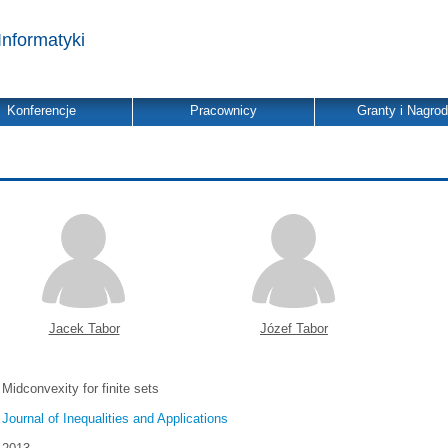
Informatyki
Konferencje
Pracownicy
Granty i Nagro
Jacek Tabor
Józef Tabor
Midconvexity for finite sets
Journal of Inequalities and Applications