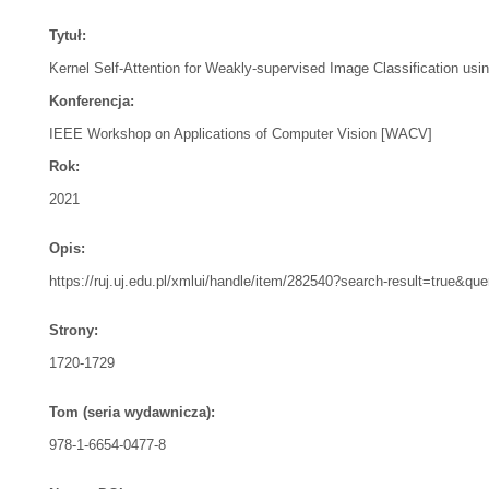
Tytuł:
Kernel Self-Attention for Weakly-supervised Image Classification usi
Konferencja:
IEEE Workshop on Applications of Computer Vision [WACV]
Rok:
2021
Opis:
https://ruj.uj.edu.pl/xmlui/handle/item/282540?search-result=t
Strony:
1720-1729
Tom (seria wydawnicza):
978-1-6654-0477-8