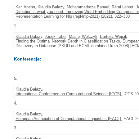
Karl Aberer,
Klaudia Bałazy
, Mohammadreza Banaei, Rémi Lebret,
J
Direction is what you need: Improving Word Embedding Compressio
Representation Learning for Nlp (repl4nlp-2021) (2021), 322–330
1.
Klaudia Bałazy
,
Jacek Tabor
,
Maciej Wołczyk
,
Bartosz Wójcik
Finding the Optimal Network Depth in Classification Tasks
, Europea
Discovery in Database (PKDD and ECML combined from 2008) [ECM
Konferencje:
5.
Klaudia Bałazy
.
International Conference on Computational Science [ICCS]
, ICCS 20
4.
Klaudia Bałazy
.
European Association of Computational Linguistics [EACL]
, EACL 20
3.
Klaudia Bałazy
.