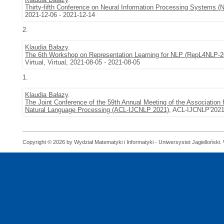
Thirty-fifth Conference on Neural Information Processing Systems (
2021-12-06 - 2021-12-14
2.
Klaudia Bałazy
.
The 6th Workshop on Representation Learning for NLP (RepL4NLP-
Virtual, Virtual, 2021-08-05 - 2021-08-05
1.
Klaudia Bałazy
.
The Joint Conference of the 59th Annual Meeting of the Association f
Natural Language Processing (ACL-IJCNLP 2021)
, ACL-IJCNLP'2021,
Copyright © 2026 by Wydział Matematyki i Informatyki - Uniwersystet Jagielloński