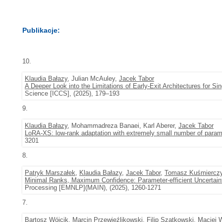
Publikacje:
10.
Klaudia Bałazy
, Julian McAuley,
Jacek Tabor
A Deeper Look into the Limitations of Early-Exit Architectures for Sin
Science [ICCS], (2025), 179–193
9.
Klaudia Bałazy
, Mohammadreza Banaei, Karl Aberer,
Jacek Tabor
LoRA-XS: low-rank adaptation with extremely small number of param
3201
8.
Patryk Marszałek
,
Klaudia Bałazy
,
Jacek Tabor
,
Tomasz Kuśmiercz
Minimal Ranks, Maximum Confidence: Parameter-efficient Uncertaint
Processing [EMNLP](MAIN), (2025), 1260-1271
7.
Bartosz Wójcik
,
Marcin Przewięźlikowski
, Filip Szatkowski,
Maciej 