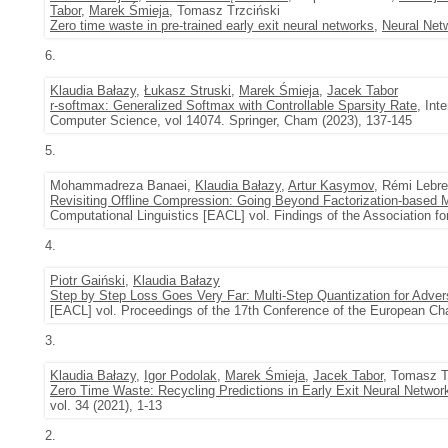
Tabor
,
Marek Śmieja
, Tomasz Trzciński
Zero time waste in pre-trained early exit neural networks
,
Neural Net
6.
Klaudia Bałazy
,
Łukasz Struski
,
Marek Śmieja
,
Jacek Tabor
r-softmax: Generalized Softmax with Controllable Sparsity Rate
, Int
Computer Science, vol 14074. Springer, Cham (2023), 137-145
5.
Mohammadreza Banaei,
Klaudia Bałazy
,
Artur Kasymov
, Rémi Lebre
Revisiting Offline Compression: Going Beyond Factorization-based
Computational Linguistics [EACL] vol. Findings of the Association 
4.
Piotr Gaiński
,
Klaudia Bałazy
Step by Step Loss Goes Very Far: Multi-Step Quantization for Advers
[EACL] vol. Proceedings of the 17th Conference of the European Cha
3.
Klaudia Bałazy
,
Igor Podolak
,
Marek Śmieja
,
Jacek Tabor
, Tomasz T
Zero Time Waste: Recycling Predictions in Early Exit Neural Networ
vol. 34 (2021), 1-13
2.