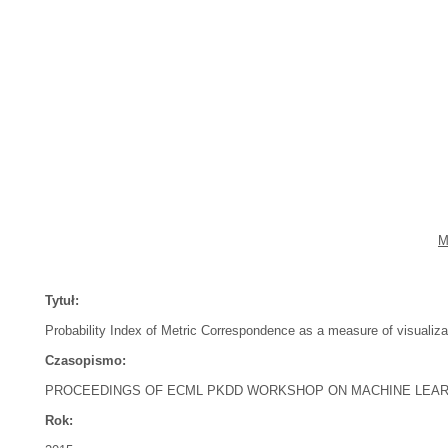
M
Tytuł:
Probability Index of Metric Correspondence as a measure of visualizati
Czasopismo:
PROCEEDINGS OF ECML PKDD WORKSHOP ON MACHINE LEARN
Rok: