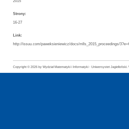
2015
Strony:
16-27
Link:
http://issuu.com/paweksieniewicz/docs/mlls_2015_proceedings/3?e
Copyright © 2026 by Wydział Matematyki i Informatyki - Uniwersystet Jagielloński