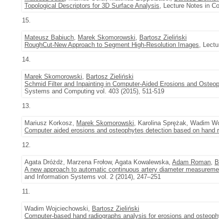
Topological Descriptors for 3D Surface Analysis
, Lecture Notes in C
15.
Mateusz Babiuch
,
Marek Skomorowski
,
Bartosz Zieliński
RoughCut-New Approach to Segment High-Resolution Images
, Lectu
14.
Marek Skomorowski
,
Bartosz Zieliński
Schmid Filter and Inpainting in Computer-Aided Erosions and Oste
Systems and Computing vol. 403 (2015), 511-519
13.
Mariusz Korkosz,
Marek Skomorowski
, Karolina Sprężak, Wadim W
Computer aided erosions and osteophytes detection based on hand 
12.
Agata Dróżdż, Marzena Frołow, Agata Kowalewska,
Adam Roman
,
B
A new approach to automatic continuous artery diameter measurem
and Information Systems vol. 2 (2014), 247–251
11.
Wadim Wojciechowski,
Bartosz Zieliński
Computer-based hand radiographs analysis for erosions and osteoph