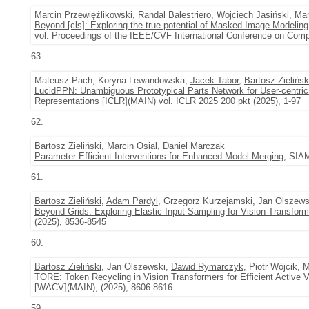
Marcin Przewięźlikowski
, Randal Balestriero, Wojciech Jasiński,
Mar
Beyond [cls]: Exploring the true potential of Masked Image Modeling
vol. Proceedings of the IEEE/CVF International Conference on Comp
63.
Mateusz Pach, Koryna Lewandowska,
Jacek Tabor
,
Bartosz Zielińsk
LucidPPN: Unambiguous Prototypical Parts Network for User-centric
Representations [ICLR](MAIN) vol. ICLR 2025 200 pkt (2025), 1-97
62.
Bartosz Zieliński
,
Marcin Osial
, Daniel Marczak
Parameter-Efficient Interventions for Enhanced Model Merging
, SIAM
61.
Bartosz Zieliński
,
Adam Pardyl
, Grzegorz Kurzejamski, Jan Olszews
Beyond Grids: Exploring Elastic Input Sampling for Vision Transfor
(2025), 8536-8545
60.
Bartosz Zieliński
, Jan Olszewski,
Dawid Rymarczyk
, Piotr Wójcik,
TORE: Token Recycling in Vision Transformers for Efficient Active V
[WACV](MAIN), (2025), 8606-8616
59.