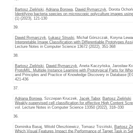
Bartosz Zieliński
,
Adriana Borowa
,
Dawid Rymarczyk
, Dorota Ochoń
Identifying bacteria species on microscopic polyculture images usin
(1) (2023), 121-130
39.
Dawid Rymarczyk
,
Łukasz Struski
, Michał Górszczak, Koryna Lew
Interpretable Image Classification with Differentiable Prototypes As
Lecture Notes in Computer Science 13672 (2022), 351-368
38.
Bartosz Zieliński
,
Dawid Rymarczyk
, Aneta Kaczyńska, Jarosław K
ProtoMIL: Multiple Instance Learning with Prototypical Parts for Who
and Principles and Practice of Knowledge Discovery in Database [
421-436
37.
Adriana Borowa
, Szczepan Kruczek,
Jacek Tabor
,
Bartosz Zieliński
Weakly-supervised cell classification for effective High Content Scr
vol. Lecture Notes in Computer Science 13350 (2022), 318–330
36.
Dominika Basaj, Witold Oleszkiewicz, Tomasz Trzciński,
Bartosz Zie
Which Visual Features Impact the Performance of Target Task in Sel