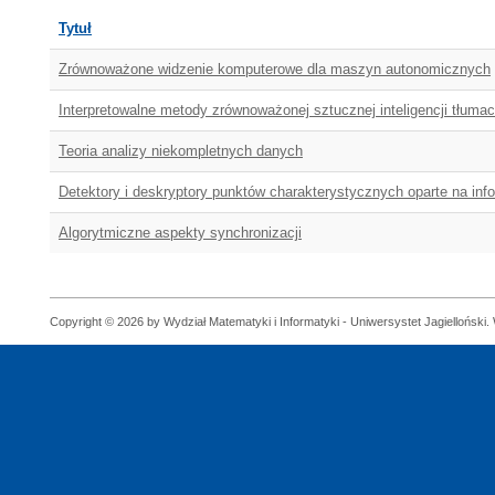
Tytuł
Zrównoważone widzenie komputerowe dla maszyn autonomicznych
Interpretowalne metody zrównoważonej sztucznej inteligencji tłuma
Teoria analizy niekompletnych danych
Detektory i deskryptory punktów charakterystycznych oparte na info
Algorytmiczne aspekty synchronizacji
Copyright © 2026 by Wydział Matematyki i Informatyki - Uniwersystet Jagielloński