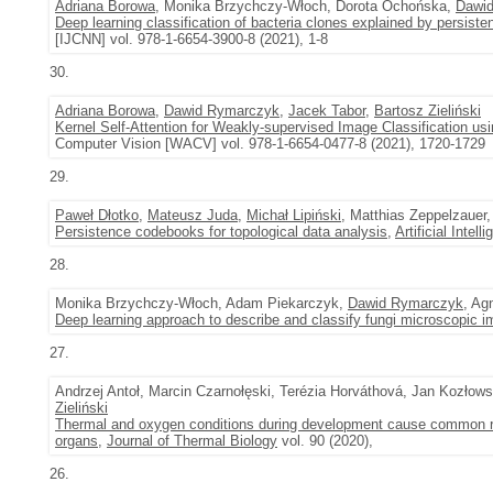
Adriana Borowa
, Monika Brzychczy-Włoch, Dorota Ochońska,
Dawi
Deep learning classification of bacteria clones explained by persist
[IJCNN] vol. 978-1-6654-3900-8 (2021), 1-8
30.
Adriana Borowa
,
Dawid Rymarczyk
,
Jacek Tabor
,
Bartosz Zieliński
Kernel Self-Attention for Weakly-supervised Image Classification us
Computer Vision [WACV] vol. 978-1-6654-0477-8 (2021), 1720-1729
29.
Paweł Dłotko
,
Mateusz Juda
,
Michał Lipiński
, Matthias Zeppelzauer
Persistence codebooks for topological data analysis
,
Artificial Intel
28.
Monika Brzychczy-Włoch, Adam Piekarczyk,
Dawid Rymarczyk
, Ag
Deep learning approach to describe and classify fungi microscopic 
27.
Andrzej Antoł, Marcin Czarnołęski, Terézia Horváthová, Jan Kozłow
Zieliński
Thermal and oxygen conditions during development cause common roug
organs
,
Journal of Thermal Biology
vol. 90 (2020),
26.