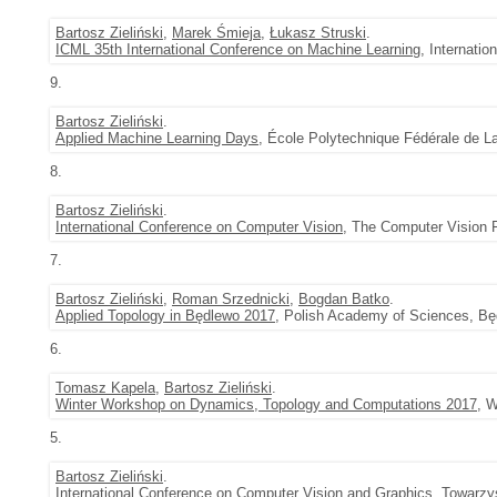
Bartosz Zieliński
,
Marek Śmieja
,
Łukasz Struski
.
ICML 35th International Conference on Machine Learning
, Internati
9.
Bartosz Zieliński
.
Applied Machine Learning Days
, École Polytechnique Fédérale de L
8.
Bartosz Zieliński
.
International Conference on Computer Vision
, The Computer Vision 
7.
Bartosz Zieliński
,
Roman Srzednicki
,
Bogdan Batko
.
Applied Topology in Będlewo 2017
, Polish Academy of Sciences, Bę
6.
Tomasz Kapela
,
Bartosz Zieliński
.
Winter Workshop on Dynamics, Topology and Computations 2017
, 
5.
Bartosz Zieliński
.
International Conference on Computer Vision and Graphics
, Towarzy