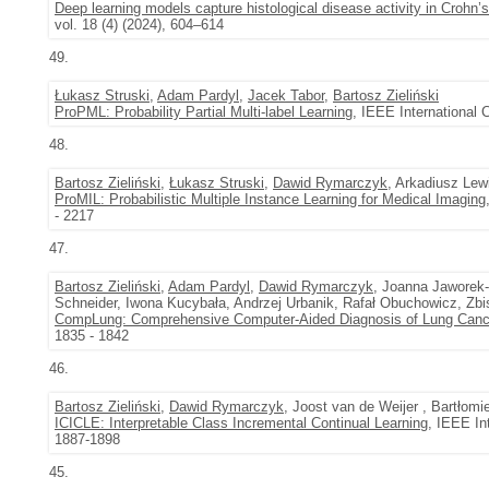
Deep learning models capture histological disease activity in Crohn’s 
vol. 18 (4) (2024), 604–614
49.
Łukasz Struski
,
Adam Pardyl
,
Jacek Tabor
,
Bartosz Zieliński
ProPML: Probability Partial Multi-label Learning
, IEEE International
48.
Bartosz Zieliński
,
Łukasz Struski
,
Dawid Rymarczyk
, Arkadiusz Lew
ProMIL: Probabilistic Multiple Instance Learning for Medical Imaging
- 2217
47.
Bartosz Zieliński
,
Adam Pardyl
,
Dawid Rymarczyk
, Joanna Jaworek-
Schneider, Iwona Kucybała, Andrzej Urbanik, Rafał Obuchowicz, Zbi
CompLung: Comprehensive Computer-Aided Diagnosis of Lung Canc
1835 - 1842
46.
Bartosz Zieliński
,
Dawid Rymarczyk
, Joost van de Weijer , Bartłomi
ICICLE: Interpretable Class Incremental Continual Learning
, IEEE In
1887-1898
45.