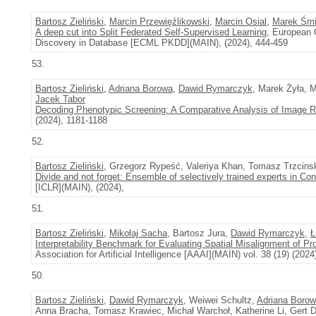
Bartosz Zieliński
,
Marcin Przewięźlikowski
,
Marcin Osial
,
Marek Śmi
A deep cut into Split Federated Self-Supervised Learning
, European 
Discovery in Database [ECML PKDD](MAIN), (2024), 444-459
53.
Bartosz Zieliński
,
Adriana Borowa
,
Dawid Rymarczyk
, Marek Żyła, 
Jacek Tabor
Decoding Phenotypic Screening: A Comparative Analysis of Image R
(2024), 1181-1188
52.
Bartosz Zieliński
, Grzegorz Rypeść, Valeriya Khan, Tomasz Trzcinsk
Divide and not forget: Ensemble of selectively trained experts in Con
[ICLR](MAIN), (2024),
51.
Bartosz Zieliński
,
Mikołaj Sacha
, Bartosz Jura,
Dawid Rymarczyk
,
Ł
Interpretability Benchmark for Evaluating Spatial Misalignment of Pr
Association for Artificial Intelligence [AAAI](MAIN) vol. 38 (19) (202
50.
Bartosz Zieliński
,
Dawid Rymarczyk
, Weiwei Schultz,
Adriana Boro
Anna Bracha, Tomasz Krawiec, Michał Warchoł, Katherine Li, Gert 