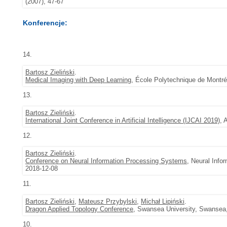
(2007), 47-67
Konferencje:
14.
Bartosz Zieliński
.
Medical Imaging with Deep Learning
, École Polytechnique de Montré
13.
Bartosz Zieliński
.
International Joint Conference in Artificial Intelligence (IJCAI 2019)
, 
12.
Bartosz Zieliński
.
Conference on Neural Information Processing Systems
, Neural Info
2018-12-08
11.
Bartosz Zieliński
,
Mateusz Przybylski
,
Michał Lipiński
.
Dragon Applied Topology Conference
, Swansea University, Swansea,
10.