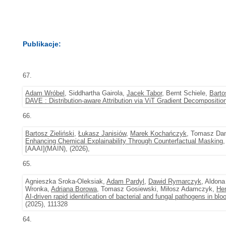
Publikacje:
67.
Adam Wróbel
, Siddhartha Gairola,
Jacek Tabor
, Bernt Schiele,
Barto
DAVE : Distribution-aware Attribution via ViT Gradient Decompositio
66.
Bartosz Zieliński
,
Łukasz Janisiów
,
Marek Kochańczyk
, Tomasz Dan
Enhancing Chemical Explainability Through Counterfactual Masking
,
[AAAI](MAIN), (2026),
65.
Agnieszka Sroka-Oleksiak,
Adam Pardyl
,
Dawid Rymarczyk
, Aldon
Wronka,
Adriana Borowa
, Tomasz Gosiewski, Miłosz Adamczyk,
He
AI-driven rapid identification of bacterial and fungal pathogens in bl
(2025), 111328
64.