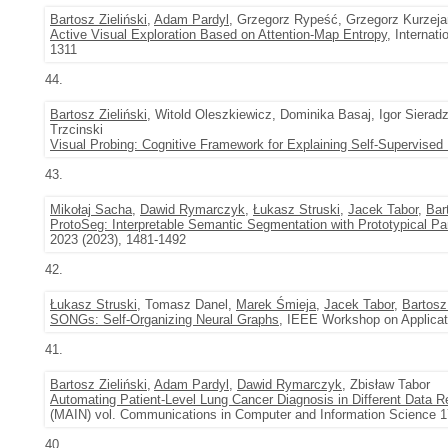
Bartosz Zieliński
,
Adam Pardyl
, Grzegorz Rypeść, Grzegorz Kurzej
Active Visual Exploration Based on Attention-Map Entropy
, Internat
1311
44.
Bartosz Zieliński
, Witold Oleszkiewicz, Dominika Basaj, Igor Sier
Trzcinski
Visual Probing: Cognitive Framework for Explaining Self-Supervise
43.
Mikołaj Sacha
,
Dawid Rymarczyk
,
Łukasz Struski
,
Jacek Tabor
,
Bar
ProtoSeg: Interpretable Semantic Segmentation with Prototypical Pa
2023 (2023), 1481-1492
42.
Łukasz Struski
, Tomasz Danel,
Marek Śmieja
,
Jacek Tabor
,
Bartosz 
SONGs: Self-Organizing Neural Graphs
, IEEE Workshop on Applicat
41.
Bartosz Zieliński
,
Adam Pardyl
,
Dawid Rymarczyk
, Zbisław Tabor
Automating Patient-Level Lung Cancer Diagnosis in Different Data 
(MAIN) vol. Communications in Computer and Information Science 1
40.