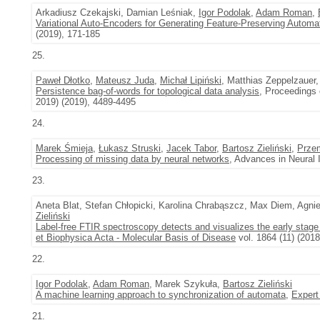
Arkadiusz Czekajski, Damian Leśniak,
Igor Podolak
,
Adam Roman
,
Variational Auto-Encoders for Generating Feature-Preserving Automa
(2019), 171-185
25.
Paweł Dłotko
,
Mateusz Juda
,
Michał Lipiński
, Matthias Zeppelzauer
Persistence bag-of-words for topological data analysis
, Proceedings o
2019) (2019), 4489-4495
24.
Marek Śmieja
,
Łukasz Struski
,
Jacek Tabor
,
Bartosz Zieliński
,
Prze
Processing of missing data by neural networks
, Advances in Neural 
23.
Aneta Blat, Stefan Chłopicki, Karolina Chrabąszcz, Max Diem, Agn
Zieliński
Label-free FTIR spectroscopy detects and visualizes the early sta
et Biophysica Acta - Molecular Basis of Disease
vol. 1864 (11) (201
22.
Igor Podolak
,
Adam Roman
, Marek Szykuła,
Bartosz Zieliński
A machine learning approach to synchronization of automata
,
Expert
21.