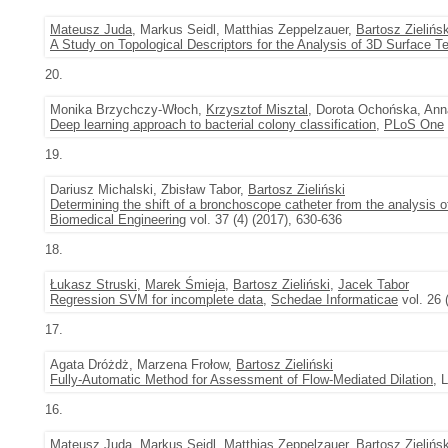
Mateusz Juda
, Markus Seidl, Matthias Zeppelzauer,
Bartosz Zielińsk
A Study on Topological Descriptors for the Analysis of 3D Surface T
20.
Monika Brzychczy-Włoch,
Krzysztof Misztal
, Dorota Ochońska, Ann
Deep learning approach to bacterial colony classification
,
PLoS One
19.
Dariusz Michalski, Zbisław Tabor,
Bartosz Zieliński
Determining the shift of a bronchoscope catheter from the analysis
Biomedical Engineering
vol. 37 (4) (2017), 630-636
18.
Łukasz Struski
,
Marek Śmieja
,
Bartosz Zieliński
,
Jacek Tabor
Regression SVM for incomplete data
,
Schedae Informaticae
vol. 26 
17.
Agata Dróżdż, Marzena Frołow,
Bartosz Zieliński
Fully-Automatic Method for Assessment of Flow-Mediated Dilation
, 
16.
Mateusz Juda
, Markus Seidl, Matthias Zeppelzauer,
Bartosz Zielińsk