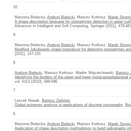
10.
Marzena Bielecka,
Andrzej Bielecki
, Mariusz Korkosz,
Marek Skomo
A shape description language for osteophytes detection in upper sur
Advances in Intelligent and Soft Computing, Springer (2011), 479-48
9.
Marzena Bielecka,
Andrzej Bielecki
, Mariusz Korkosz,
Marek Skomo
Modified Jakubowski shape transducer for detecting osteophytes and 
(2011), 147-155
8.
Andrzej Bielecki
, Mariusz Korkosz, Wadim Wojciechowski,
Bartosz Z
Identifying the borders of the upper and lower metacarpophalangeal 
vol. 6113 (2010), 589-596
7.
Leszek Nowak,
Bartosz Zieliński
Global extremes analysis in applications of discrete tomography
,
Bio
6.
Marzena Bielecka,
Andrzej Bielecki
, Mariusz Korkosz,
Marek Skomo
Application of shape description methodology to hand radiographs int