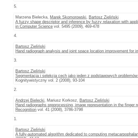
5.
Marzena Bielecka,
Marek Skomorowski
,
Bartosz Zieliński
A fuzzy shape descriptor and inference by fuzzy relaxation with appl
in Computer Science
vol. 5495 (2009), 469-478
4.
Bartosz Zieliński
Hand radiograph analysis and joint space location improvement for im
3.
Bartosz Zieliński
Segmentacja i selekcja cech jako jeden z podstawowych problemó
Kognitywistyczny vol. 2 (2008), 93-104
2.
Andrzej Bielecki
, Mariusz Korkosz,
Bartosz Zieliński
Hand radiographs preprocessing, image representation in the finger 
Recognition
vol. 41 (2008), 3786-3798
1.
Bartosz Zieliński
A fully-automated algorithm dedicated to computing metacarpophalang