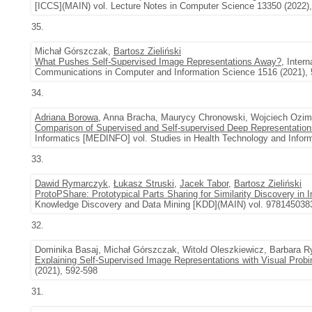
[ICCS](MAIN) vol. Lecture Notes in Computer Science 13350 (2022)
35.
Michał Górszczak,
Bartosz Zieliński
What Pushes Self-Supervised Image Representations Away?
, Inter
Communications in Computer and Information Science 1516 (2021),
34.
Adriana Borowa
, Anna Bracha, Maurycy Chronowski, Wojciech Ozi
Comparison of Supervised and Self-supervised Deep Representations
Informatics [MEDINFO] vol. Studies in Health Technology and Infor
33.
Dawid Rymarczyk
,
Łukasz Struski
,
Jacek Tabor
,
Bartosz Zieliński
ProtoPShare: Prototypical Parts Sharing for Similarity Discovery in I
Knowledge Discovery and Data Mining [KDD](MAIN) vol. 978145038
32.
Dominika Basaj, Michał Górszczak, Witold Oleszkiewicz, Barbara Ry
Explaining Self-Supervised Image Representations with Visual Probi
(2021), 592-598
31.