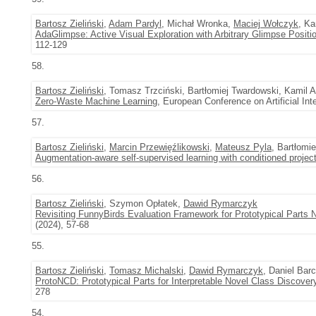
Bartosz Zieliński
,
Adam Pardyl
, Michał Wronka,
Maciej Wołczyk
, K
AdaGlimpse: Active Visual Exploration with Arbitrary Glimpse Positi
112-129
58.
Bartosz Zieliński
, Tomasz Trzciński, Bartłomiej Twardowski, Kamil
Zero-Waste Machine Learning
, European Conference on Artificial In
57.
Bartosz Zieliński
,
Marcin Przewięźlikowski
,
Mateusz Pyla
, Bartłomi
Augmentation-aware self-supervised learning with conditioned project
56.
Bartosz Zieliński
, Szymon Opłatek,
Dawid Rymarczyk
Revisiting FunnyBirds Evaluation Framework for Prototypical Parts 
(2024), 57-68
55.
Bartosz Zieliński
,
Tomasz Michalski
,
Dawid Rymarczyk
, Daniel Bar
ProtoNCD: Prototypical Parts for Interpretable Novel Class Discover
278
54.