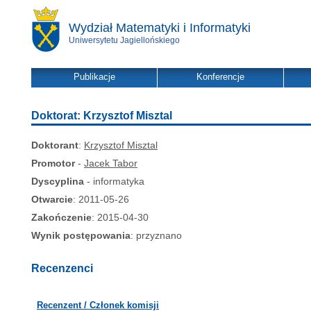
Wydział Matematyki i Informatyki
Uniwersytetu Jagiellońskiego
Publikacje
Konferencje
Doktorat: Krzysztof Misztal
Doktorant
:
Krzysztof Misztal
Promotor
-
Jacek Tabor
Dyscyplina
- informatyka
Otwarcie
: 2011-05-26
Zakończenie
: 2015-04-30
Wynik postępowania
: przyznano
Recenzenci
Recenzent / Członek komisji