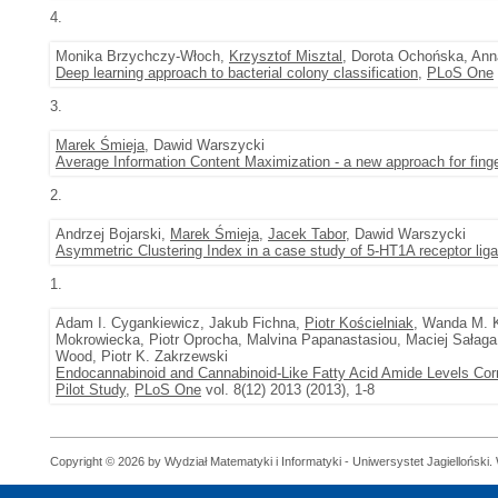
4.
Monika Brzychczy-Włoch,
Krzysztof Misztal
, Dorota Ochońska, Ann
Deep learning approach to bacterial colony classification
,
PLoS One
3.
Marek Śmieja
, Dawid Warszycki
Average Information Content Maximization - a new approach for finger
2.
Andrzej Bojarski,
Marek Śmieja
,
Jacek Tabor
, Dawid Warszycki
Asymmetric Clustering Index in a case study of 5-HT1A receptor lig
1.
Adam I. Cygankiewicz, Jakub Fichna,
Piotr Kościelniak
, Wanda M. 
Mokrowiecka, Piotr Oprocha, Malvina Papanastasiou, Maciej Sałaga,
Wood, Piotr K. Zakrzewski
Endocannabinoid and Cannabinoid-Like Fatty Acid Amide Levels Corr
Pilot Study
,
PLoS One
vol. 8(12) 2013 (2013), 1-8
Copyright © 2026 by Wydział Matematyki i Informatyki - Uniwersystet Jagielloński