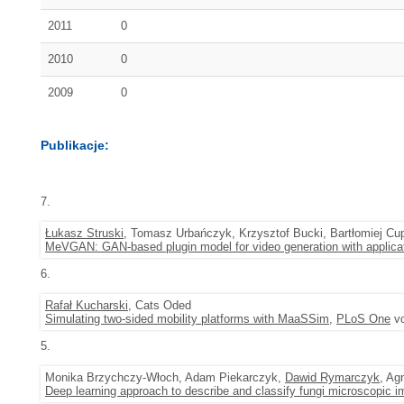
2011
0
2010
0
2009
0
Publikacje:
7.
Łukasz Struski
, Tomasz Urbańczyk, Krzysztof Bucki, Bartłomiej Cu
MeVGAN: GAN-based plugin model for video generation with applica
6.
Rafał Kucharski
, Cats Oded
Simulating two-sided mobility platforms with MaaSSim
,
PLoS One
vo
5.
Monika Brzychczy-Włoch, Adam Piekarczyk,
Dawid Rymarczyk
, Ag
Deep learning approach to describe and classify fungi microscopic 