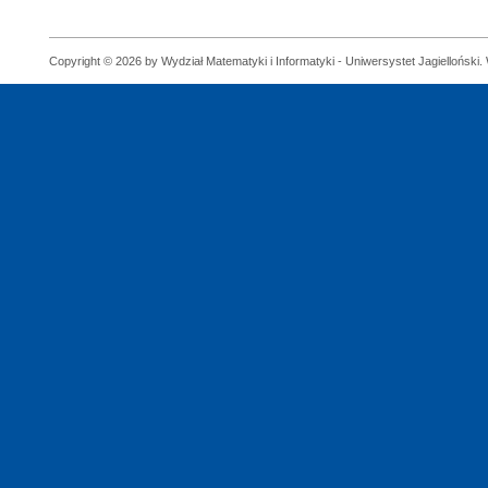
Copyright © 2026 by Wydział Matematyki i Informatyki - Uniwersystet Jagielloński