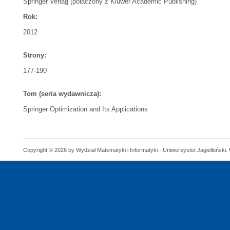
Springer Verlag (połaczony z Kluwer Academic Publishing)
Rok:
2012
Strony:
177-190
Tom (seria wydawnicza):
Springer Optimization and Its Applications
Copyright © 2026 by Wydział Matematyki i Informatyki - Uniwersystet Jagielloński